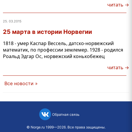
читать →
25. 03.2015
25 марта в истории Норвегии
1818 - умер Каспар Вессель, датско-норвежский
математик, по профессии землемер. 1928 - родился
Роальд Эдгар Ос, норвежский конькобежец
читать →
Все новости »
Обратная связь
©
Norge.ru
1999—2026. Все права защищены.