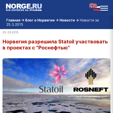
Главная
→
Блог о Норвегии
→
Новости
→
Новости за
25.3.2015
25. 03.2015
Норвегия разрешила Statoil участвовать
в проектах с "Роснефтью"