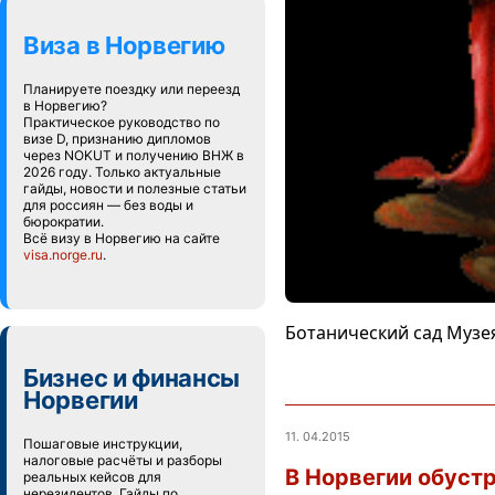
Виза в Норвегию
Планируете поездку или переезд
в Норвегию?
Практическое руководство по
визе D, признанию дипломов
через NOKUT и получению ВНЖ в
2026 году. Только актуальные
гайды, новости и полезные статьи
для россиян — без воды и
бюрократии.
Всё визу в Норвегию на сайте
visa.norge.ru
.
Ботанический сад Музея
Бизнес и финансы
Норвегии
11. 04.2015
Пошаговые инструкции,
налоговые расчёты и разборы
В Норвегии обуст
реальных кейсов для
нерезидентов. Гайды по