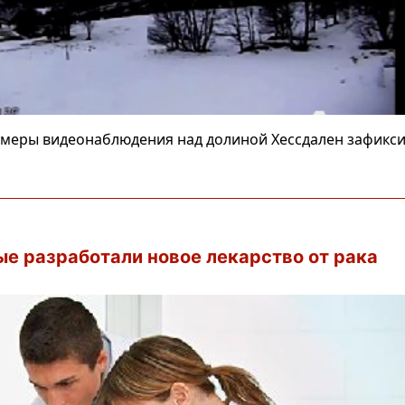
амеры видеонаблюдения над долиной Хессдален зафикс
е разработали новое лекарство от рака