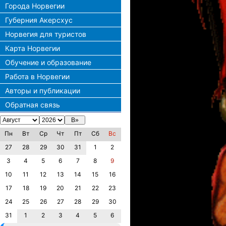
Города Норвегии
Губерния Акерсхус
Норвегия для туристов
Карта Норвегии
Обучение и образование
Работа в Норвегии
Авторы и публикации
Обратная связь
Пн
Вт
Ср
Чт
Пт
Сб
Вс
27
28
29
30
31
1
2
3
4
5
6
7
8
9
10
11
12
13
14
15
16
17
18
19
20
21
22
23
24
25
26
27
28
29
30
31
1
2
3
4
5
6