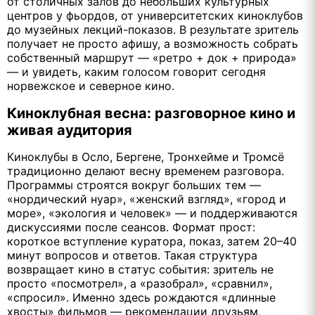
от столичных залов до небольших культурных
центров у фьордов, от университетских киноклубов
до музейных лекций-показов. В результате зритель
получает не просто афишу, а возможность собрать
собственный маршрут — «ретро + док + природа»
— и увидеть, каким голосом говорит сегодня
норвежское и северное кино.
Киноклубная весна: разговорное кино и
живая аудитория
Киноклубы в Осло, Бергене, Тронхейме и Тромсё
традиционно делают весну временем разговора.
Программы строятся вокруг больших тем —
«нордический нуар», «женский взгляд», «город и
море», «экология и человек» — и поддерживаются
дискуссиями после сеансов. Формат прост:
короткое вступление куратора, показ, затем 20–40
минут вопросов и ответов. Такая структура
возвращает кино в статус события: зритель не
просто «посмотрел», а «разобрал», «сравнил»,
«спросил». Именно здесь рождаются «длинные
хвосты» фильмов — рекомендации друзьям,