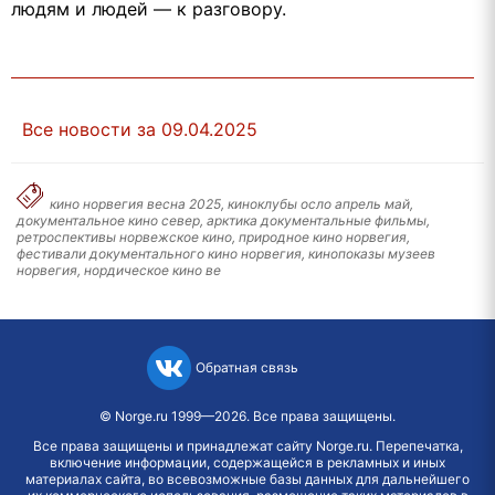
людям и людей — к разговору.
Все новости за 09.04.2025
кино норвегия весна 2025, киноклубы осло апрель май,
документальное кино север, арктика документальные фильмы,
ретроспективы норвежское кино, природное кино норвегия,
фестивали документального кино норвегия, кинопоказы музеев
норвегия, нордическое кино ве
Обратная связь
©
Norge.ru
1999—2026. Все права защищены.
Все права защищены и принадлежат сайту Norge.ru. Перепечатка,
включение информации, содержащейся в рекламных и иных
материалах сайта, во всевозможные базы данных для дальнейшего