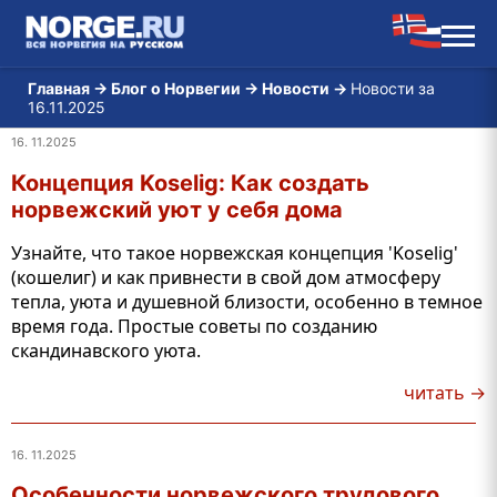
Главная
→
Блог о Норвегии
→
Новости
→
Новости за
16.11.2025
16. 11.2025
Концепция Koselig: Как создать
норвежский уют у себя дома
Узнайте, что такое норвежская концепция 'Koselig'
(кошелиг) и как привнести в свой дом атмосферу
тепла, уюта и душевной близости, особенно в темное
время года. Простые советы по созданию
скандинавского уюта.
читать →
16. 11.2025
Особенности норвежского трудового