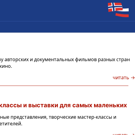
у авторских и документальных фильмов разных стран
кино.
читать →
классы и выставки для самых маленьких
ьные представления, творческие мастер-классы и
етителей.