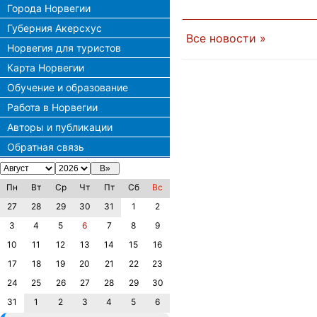
Города Норвегии
Губерния Акерсхус
Все новости »
Норвегия для туристов
Карта Норвегии
Обучение и образование
Работа в Норвегии
Авторы и публикации
Обратная связь
Пн
Вт
Ср
Чт
Пт
Сб
Вс
27
28
29
30
31
1
2
3
4
5
6
7
8
9
10
11
12
13
14
15
16
17
18
19
20
21
22
23
24
25
26
27
28
29
30
31
1
2
3
4
5
6