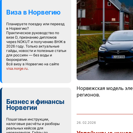
Виза в Норвегию
Планируете поездку или переезд
в Норвегию?
Практическое руководство по
визе D, признанию дипломов
через NOKUT и получению ВНЖ в
2026 году. Только актуальные
гайды, новости и полезные статьи
для россиян — без воды и
бюрократии.
Всё визу в Норвегию на сайте
visa.norge.ru
.
Норвежская модель эле
регионов.
Бизнес и финансы
Норвегии
Пошаговые инструкции,
26. 02.2026
налоговые расчёты и разборы
реальных кейсов для
нерезидентов. Гайды по