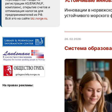
Устойчивые иннов
регистрации AS/ENK/NUF,
комплаенс, открытие счетов и
Инновации в норвежско
оптимизация налогов для
предпринимателей из РФ.
устойчивого морского 
Всё это на сайте
biz.norge.ru
.
26. 02.2026
Система образова
На правах рекламы: