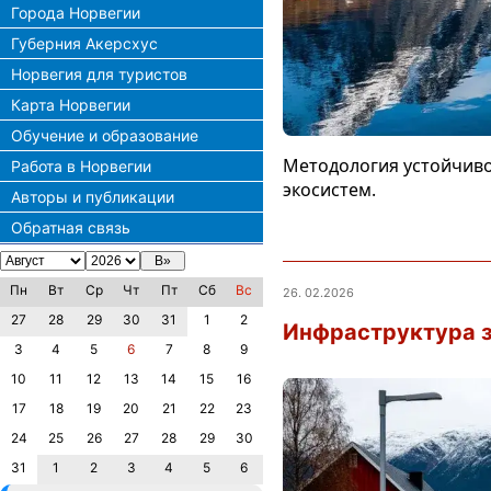
Города Норвегии
Губерния Акерсхус
Норвегия для туристов
Карта Норвегии
Обучение и образование
Методология устойчиво
Работа в Норвегии
экосистем.
Авторы и публикации
Обратная связь
Пн
Вт
Ср
Чт
Пт
Сб
Вс
26. 02.2026
27
28
29
30
31
1
2
Инфраструктура з
3
4
5
6
7
8
9
10
11
12
13
14
15
16
17
18
19
20
21
22
23
24
25
26
27
28
29
30
31
1
2
3
4
5
6