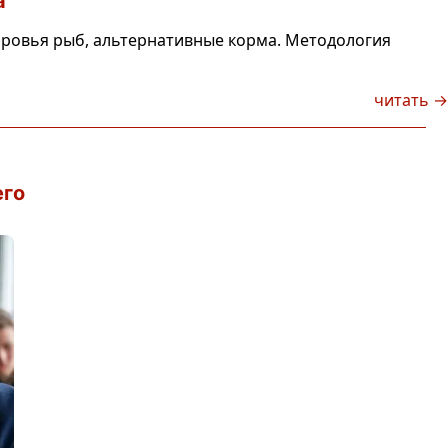
а
оровья рыб, альтернативные корма. Методология
читать →
его