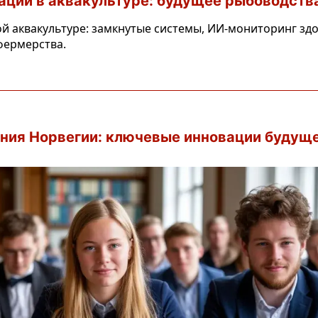
ации в аквакультуре: будущее рыбоводств
й аквакультуре: замкнутые системы, ИИ-мониторинг зд
фермерства.
ния Норвегии: ключевые инновации будущ