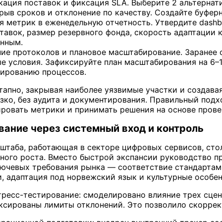
кация поставок и фиксация SLA. Выберите 2 альтернат
рыв сроков и отклонение по качеству. Создайте буферн
ия метрик в еженедельную отчетность. Утвердите dashb
авок, размер резервного фонда, скорость адаптации 
енным.
ение протоколов и плановое масштабирование. Заранее 
е условия. Зафиксируйте план масштабирования на 6–
тированию процессов.
тапно, закрывая наиболее уязвимые участки и создава
езко, без аудита и документирования. Правильный подх
ировать метрики и принимать решения на основе прове
вание через системный вход и контроль
штаба, работающая в секторе цифровых сервисов, ст
ного роста. Вместо быстрой экспансии руководство 
лючевых требования рынка — соответствие стандартам
 адаптация под норвежский язык и культурные особен
ресс-тестирование: смоделировано влияние трех сцена
ксированы лимиты отклонений. Это позволило скоррект