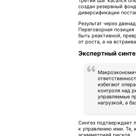
Третий шаг касался оп
создан резервный фонд
диверсификации поста
Результат через двена
Переговорная позиция 
быть реактивной, прев
от роста, а на встраи
Экспертный синте
Макроэкономич
ответственност
избегают опера
контроля над р
управляемые пр
нагрузкой, а б
Синтез подтверждает п
к управлению ими. Те, 
асимметрией рисков.