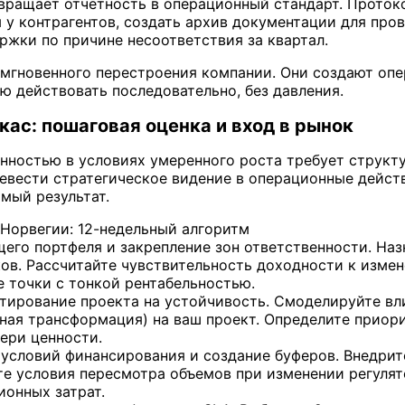
вращает отчетность в операционный стандарт. Протоко
 у контрагентов, создать архив документации для пров
ержки по причине несоответствия за квартал.
 мгновенного перестроения компании. Они создают оп
ю действовать последовательно, без давления.
ас: пошаговая оценка и вход в рынок
нностью в условиях умеренного роста требует структ
евести стратегическое видение в операционные дейст
мый результат.
 Норвегии: 12-недельный алгоритм
щего портфеля и закрепление зон ответственности. Наз
ов. Рассчитайте чувствительность доходности к изме
е точки с тонкой рентабельностью.
стирование проекта на устойчивость. Смоделируйте вл
ная трансформация) на ваш проект. Определите приорит
тери ценности.
 условий финансирования и создание буферов. Внедрит
те условия пересмотра объемов при изменении регулят
ионных затрат.