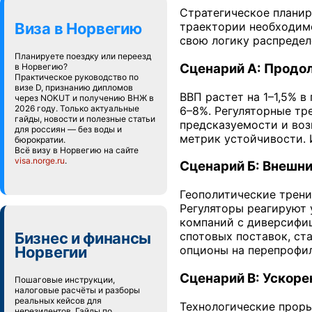
Стратегическое планир
Виза в Норвегию
траектории необходимо
свою логику распредел
Планируете поездку или переезд
Сценарий А: Продо
в Норвегию?
Практическое руководство по
визе D, признанию дипломов
ВВП растет на 1–1,5% 
через NOKUT и получению ВНЖ в
2026 году. Только актуальные
6–8%. Регуляторные тр
гайды, новости и полезные статьи
предсказуемости и во
для россиян — без воды и
метрик устойчивости. 
бюрократии.
Всё визу в Норвегию на сайте
visa.norge.ru
.
Сценарий Б: Внешни
Геополитические трени
Регуляторы реагируют 
компаний с диверсифиц
Бизнес и финансы
спотовых поставок, ст
Норвегии
опционы на перепрофи
Сценарий В: Ускор
Пошаговые инструкции,
налоговые расчёты и разборы
реальных кейсов для
Технологические прор
нерезидентов. Гайды по