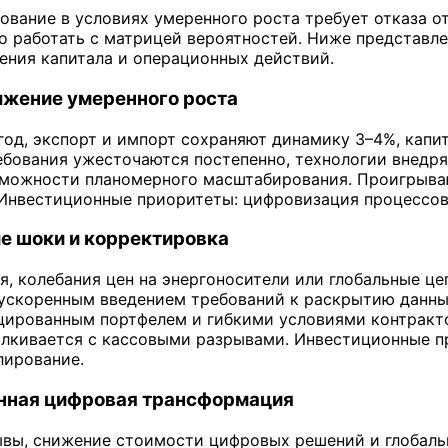
ование в условиях умеренного роста требует отказа о
 работать с матрицей вероятностей. Ниже представле
ения капитала и операционных действий.
лжение умеренного роста
в год, экспорт и импорт сохраняют динамику 3–4%, кап
ебования ужесточаются постепенно, технологии внедря
зможности планомерного масштабирования. Проигрываю
Инвестиционные приоритеты: цифровизация процессов,
е шоки и корректировка
я, колебания цен на энергоносители или глобальные ц
ускоренным введением требований к раскрытию данны
ированным портфелем и гибкими условиями контрактов
алкивается с кассовыми разрывами. Инвестиционные п
лирование.
енная цифровая трансформация
ывы, снижение стоимости цифровых решений и глобаль