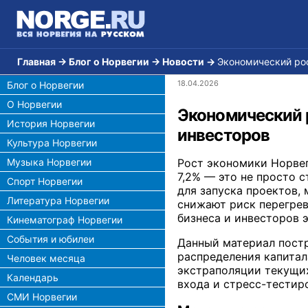
Главная
→
Блог о Норвегии
→
Новости
→
Экономический рос
18.04.2026
Блог о Норвегии
О Норвегии
Экономический р
История Норвегии
инвесторов
Культура Норвегии
Музыка Норвегии
Рост экономики Норвег
7,2% — это не просто 
Спорт Норвегии
для запуска проектов,
Литература Норвегии
снижают риск перегрев
бизнеса и инвесторов э
Кинематограф Норвегии
События и юбилеи
Данный материал постр
распределения капитала
Человек месяца
экстраполяции текущих
Календарь
входа и стресс-тестир
СМИ Норвегии