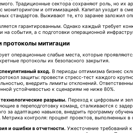
мого. Традиционные сектора сохраняют роль, но их 
 мониторингом и оптимизацией. Капитал уходит в сме
еных стандартов. Выживают те, кто заранее заложил о
вляется гарантированным. Однако каждый требует кон
ии на события, а с подготовки операционной инфрастру
и протоколы митигации
рует операционные слабые места, которые проявляютс
кретные протоколы их безопасного закрытия.
спекулятивный вход.
В периоды оптимизма бизнес скло
ротокол защиты: провести стресс-тест каждого крупно
ельностью, внедрить лимиты отклонений. Ответственны
нной устойчивостью к сценариям не ниже 80%.
технологические разрывы.
Переход к цифровым и зел
ующие в переподготовку команд, сталкиваются с заде
ого за адаптацию навыков, внедрить программу обучени
. Метрика контроля: процент проектов, выполненных в 
ия и ошибки в отчетности.
Ужесточение требований к