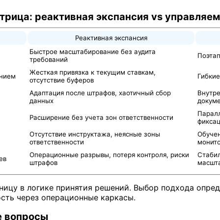
трица: реактивная экспансия vs управляе
Реактивная экспансия
Быстрое масштабирование без аудита
Поэтап
требований
Жесткая привязка к текущим ставкам,
анием
Гибкие
отсутствие буферов
Адаптация после штрафов, хаотичный сбор
Внутре
данных
докум
Паралл
Расширение без учета зон ответственности
фиксац
Отсутствие инструктажа, неясные зоны
Обучен
ответственности
монит
Операционные разрывы, потеря контроля, риски
Стабил
ев
штрафов
масшт
ницу в логике принятия решений. Выбор подхода опреде
сть через операционные каркасы.
е вопросы