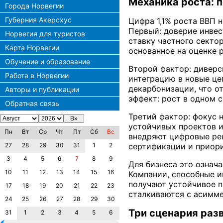
Механика роста: 
Города Норвегии
Губерния Акерсхус
Цифра 1,1% роста ВВП 
Первый: доверие инвес
Норвегия для туристов
ставку частного секто
Карта Норвегии
основанное на оценке 
Обучение и образование
Второй фактор: диверс
Работа в Норвегии
интеграцию в новые ц
декарбонизации, что о
Авторы и публикации
эффект: рост в одном 
Обратная связь
Третий фактор: фокус 
устойчивых проектов и
Пн
Вт
Ср
Чт
Пт
Сб
Вс
внедряют цифровые реш
сертификации и приор
27
28
29
30
31
1
2
3
4
5
6
7
8
9
Для бизнеса это означ
10
11
12
13
14
15
16
Компании, способные и
получают устойчивое п
17
18
19
20
21
22
23
сталкиваются с асимм
24
25
26
27
28
29
30
Три сценария раз
31
1
2
3
4
5
6