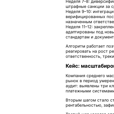
Неделя 7–8: диверсифи
штрафные санкции за с
Неделя 9–10: интеграц
верифицированных пост
назначенным ответств
Неделя 11–12: закрепл
адаптированы под новы
стандартам и докумен
Алгоритм работает поэ
реагировать на рост р
ответственность, трек
Кейс: масштабиро
Компания среднего мас
рынок в период умерен
аудит: выявлены три к
платежными системами,
Вторым шагом стало ст
рентабельностью, зафи