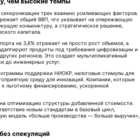
ду, чем высокие темпы
м синхронизации трех взаимно усиливающих факторов.
пережает общий ВВП, что указывает на опережающую
екущую конъюнктуру, а стратегическое решение,
еского капитала.
порта на 3,6% отражает не просто рост объемов, а
адаптируют продукты под требования цифровизации и
других регионов. Это создает мультипликативный
ки до инженерных услуг.
программы поддержки НИОКР, налоговые стимулы для
гоприятную среду для инноваций. Компании, которые
 к льготному финансированию, ускоренной
 на оптимизацию структуры добавленной стоимости.
тветствие новым стандартам в базовый цикл,
ную модель «больше производства — больше выручки»,
 без спекуляций