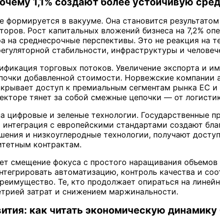
почему 1,1% создают более устойчивую сре
не формируется в вакууме. Она становится результато
торов. Рост капитальных вложений бизнеса на 7,2% о
ра на среднесрочные перспективы. Это не реакция на т
регуляторной стабильности, инфраструктуры и человеч
ификация торговых потоков. Увеличение экспорта и им
епочки добавленной стоимости. Норвежские компании 
ткрывает доступ к премиальным сегментам рынка ЕС и 
секторе тянет за собой смежные цепочки — от логисти
на цифровые и зеленые технологии. Государственные 
 интеграция с европейскими стандартами создают бла
ения и низкоуглеродные технологии, получают доступ
итетным контрактам.
ает смещение фокуса с простого наращивания объемов
нтегрировать автоматизацию, контроль качества и соо
реимущество. Те, кто продолжает опираться на линей
етрией затрат и снижением маржинальности.
вития: как читать экономическую динамику