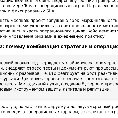
ерационной подготовки: внедрен внутренний трекер со
 в размере 10% от операционных затрат. Параллельно 
вок и фиксированных SLA.
дцать месяцев: проект запущен в срок, маржинальность
с партнерами укрепилась за счет прозрачности метри
ратившись в часть операционного цикла. Кейс демонстр
вании управления рисками в ежедневную практику.
з: почему комбинация стратегии и операц
еский анализ подтверждает устойчивую закономернос
и, внедряют стресс-тесты и документируют процессы 
ционных разрывов. Те, кто реагирует на рост реактивн
есурсами. Для инвесторов это означает: подготовка н
оцессы. Методичный аудит, создание буферов и прозр
азовым инструментом защиты капитала и репутации.
ростую, но часто игнорируемую логику: умеренный ро
кто внедряют операционные каркасы, сохраняют контро