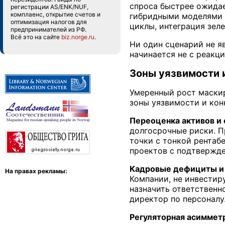
спроса быстрее ожидае
регистрации AS/ENK/NUF,
комплаенс, открытие счетов и
гибридными моделями с
оптимизация налогов для
циклы, интеграция зел
предпринимателей из РФ.
Всё это на сайте
biz.norge.ru
.
Ни один сценарий не я
начинается не с реакц
Зоны уязвимости 
Умеренный рост маски
зоны уязвимости и кон
Переоценка активов и 
долгосрочные риски. П
точки с тонкой рентаб
проектов с подтвержде
Кадровые дефициты и 
На правах рекламы:
Компании, не инвестир
назначить ответственн
директор по персоналу
Регуляторная асимметр