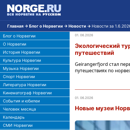
Главная
→
Блог о Норвегии
→
Новости
→
Новости за 1.6.202
01. 06.2026
Блог о Норвегии
О Норвегии
Экологический ту
путешествий
История Норвегии
Культура Норвегии
Geirangerfjord стал пе
Музыка Норвегии
путешествиях по норве
Спорт Норвегии
Литература Норвегии
Кинематограф Норвегии
01. 06.2026
События и юбилеи
Новые музеи Норв
Человек месяца
Календарь
СМИ Норвегии