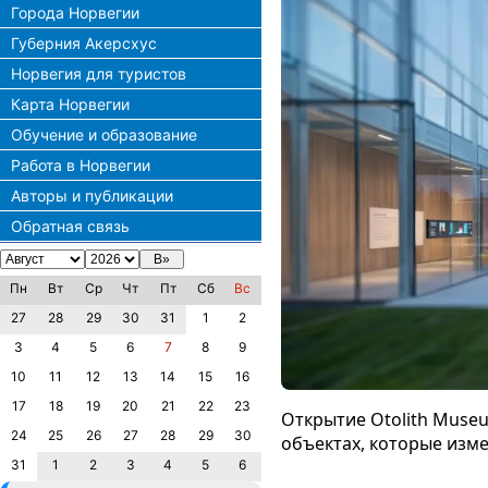
Города Норвегии
Губерния Акерсхус
Норвегия для туристов
Карта Норвегии
Обучение и образование
Работа в Норвегии
Авторы и публикации
Обратная связь
Пн
Вт
Ср
Чт
Пт
Сб
Вс
27
28
29
30
31
1
2
3
4
5
6
7
8
9
10
11
12
13
14
15
16
17
18
19
20
21
22
23
Открытие Otolith Museu
24
25
26
27
28
29
30
объектах, которые изм
31
1
2
3
4
5
6