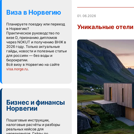
Виза в Норвегию
01. 06.2026
Планируете поездку или переезд
Уникальные отели 
в Норвегию?
Практическое руководство по
визе D, признанию дипломов
через NOKUT и получению ВНЖ в
2026 году. Только актуальные
гайды, новости и полезные статьи
для россиян — без воды и
бюрократии.
Всё визу в Норвегию на сайте
visa.norge.ru
.
Бизнес и финансы
Норвегии
Пошаговые инструкции,
налоговые расчёты и разборы
реальных кейсов для
нерезидентов. Гайды по