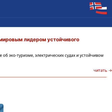
 мировым лидером устойчивого
е об эко-туризме, электрических судах и устойчивом
читать →