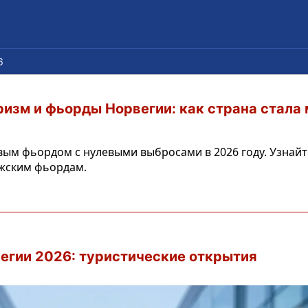
6
ризм и фьорды Норвегии: как страна стала
рвым фьордом с нулевыми выбросами в 2026 году. Узнайт
жским фьордам.
егии 2026: туристические открытия