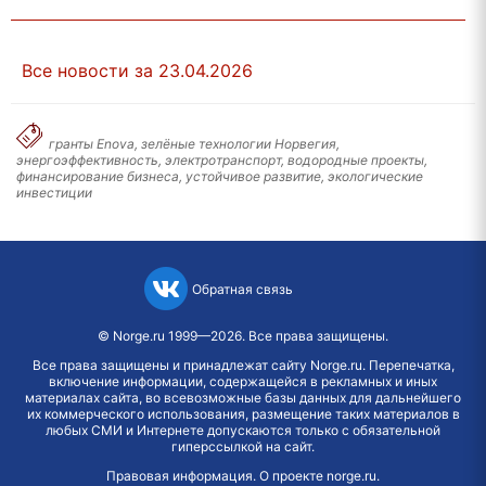
Все новости за 23.04.2026
гранты Enova, зелёные технологии Норвегия,
энергоэффективность, электротранспорт, водородные проекты,
финансирование бизнеса, устойчивое развитие, экологические
инвестиции
Обратная связь
©
Norge.ru
1999—2026. Все права защищены.
Все права защищены и принадлежат сайту Norge.ru. Перепечатка,
включение информации, содержащейся в рекламных и иных
материалах сайта, во всевозможные базы данных для дальнейшего
их коммерческого использования, размещение таких материалов в
любых СМИ и Интернете допускаются только с обязательной
гиперссылкой на сайт.
Правовая информация
.
О проекте norge.ru
.