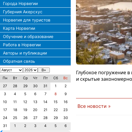
Города Норвегии
Губерния Акерсхус
Норвегия для туристов
Карта Норвегии
Обучение и образование
Работа в Норвегии
Авторы и публикации
Обратная связь
Глубокое погружение в
Пн
Вт
Ср
Чт
Пт
Сб
Вс
и скрытые закономерно
27
28
29
30
31
1
2
3
4
5
6
7
8
9
10
11
12
13
14
15
16
Все новости »
17
18
19
20
21
22
23
24
25
26
27
28
29
30
31
1
2
3
4
5
6