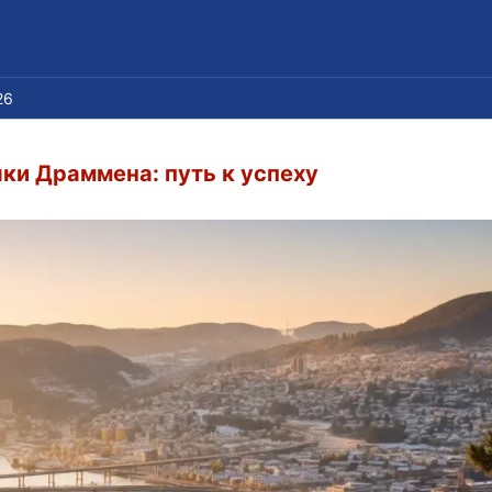
26
ки Драммена: путь к успеху