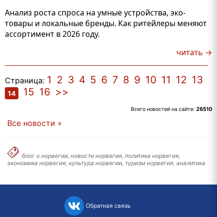
Анализ роста спроса на умные устройства, эко-
товары и локальные бренды. Как ритейлеры меняют
ассортимент в 2026 году.
читать →
1
2
3
4
5
6
7
8
9
10
11
12
13
Страница:
15
16
>>
14
Всего новостей на сайте:
26510
Все новости »
блог о норвегии, новости норвегия, политика норвегия,
экономика норвегия, культура норвегии, туризм норвегия, аналитика
Обратная связь