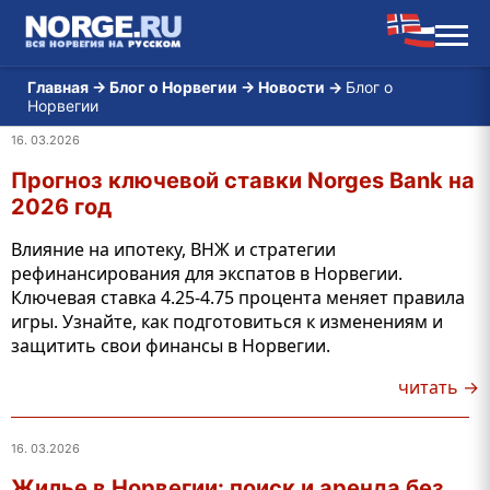
Главная
→
Блог о Норвегии
→
Новости
→
Блог о
Норвегии
16. 03.2026
Прогноз ключевой ставки Norges Bank на
2026 год
Влияние на ипотеку, ВНЖ и стратегии
рефинансирования для экспатов в Норвегии.
Ключевая ставка 4.25-4.75 процента меняет правила
игры. Узнайте, как подготовиться к изменениям и
защитить свои финансы в Норвегии.
читать →
16. 03.2026
Жилье в Норвегии: поиск и аренда без