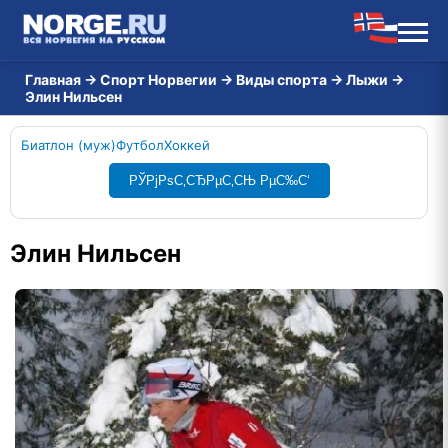
Главная
→
Спорт Норвегии
→
Виды спорта
→
Лыжи
→
Элин Нильсен
Биатлон (муж)
Футбол
Хоккей
РЎРјРѕС‚СЂРµС‚СЊ РµС‰С‘
Элин Нильсен