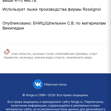
выше 4-го места.
Использует лыжи производства фирмы Rossignol
Опубликовано: БНИЦ/Шпилькин С.В. по материалам
Википедии
элин нильсен, лыжные гонки, олимпийские призёры, спорт
Норвегия, лыжница, зимние виды спорта, чемпионаты мира
Обратная связь
©
Norge.ru
1999—2026. Все права защищены.
Все права защищены и принадлежат сайту Norge.ru. Перепечатка,
включение информации, содержащейся в рекламных и иных
материалах сайта, во всевозможные базы данных для дальнейшего