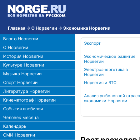
Главная
→
О Норвегии
→
Экономика Норвегии
Блог о Норвегии
Экспорт
О Норвегии
История Норвегии
Экономическое развитие
Норвегии
Культура Норвегии
Электроэнергетика в
Музыка Норвегии
Норвегии
Спорт Норвегии
Норвегия и ВТО
Литература Норвегии
Анализ рыболовной отрас
Кинематограф Норвегии
экономики Норвегии
События и юбилеи
Человек месяца
Календарь
СМИ Норвегии
Рост расходов 