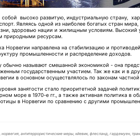
т собой высоко развитую, индустриальную страну, х
спорт. Являясь одной из наиболее богатых стран мира,
зни, здоровью нации и жилищным условиям. Высокий у
ом природными ресурсам.
а Норвегии направлена на стабилизацию и противодей
руктуру промышленности и распределение доходов.
 обычно называют смешанной экономикой - она предс
женным государственным участием. Так же как и в дру
егии в основном осуществлялось по законам частной
ровня занятости стало приоритетной задачей политик
ом море в 1970-е гг., а также активная политика в о
ботицы в Норвегии по сравнению с другими промышлен
 норвегия, антитеррористические меры, кйевик, флесланд, гардемуен, тра