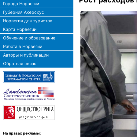
Города Норвегии
Губерния Акерсхус
Норвегия для туристов
Карта Норвегии
Обучение и образование
Работа в Норвегии
Авторы и публикации
Обратная связь
На правах рекламы: