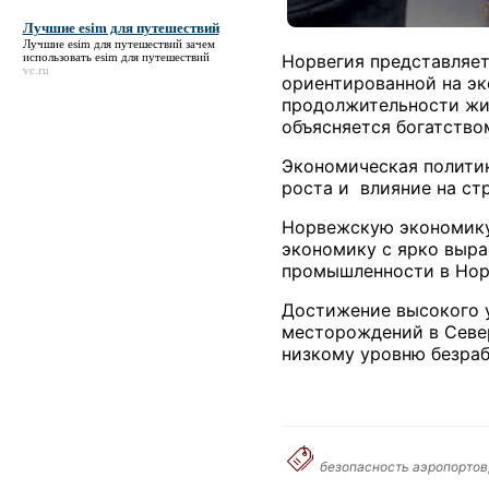
Лучшие esim для путешествий
Лучшие esim для путешествий
зачем
использовать esim для путешествий
Норвегия представляе
vc.ru
ориентированной на эк
продолжительности жи
объясняется богатств
Экономическая политик
роста и влияние на ст
Норвежскую экономику
экономику с ярко выра
промышленности в Норв
Достижение высокого у
месторождений в Северн
низкому уровню безра
безопасность аэропортов,