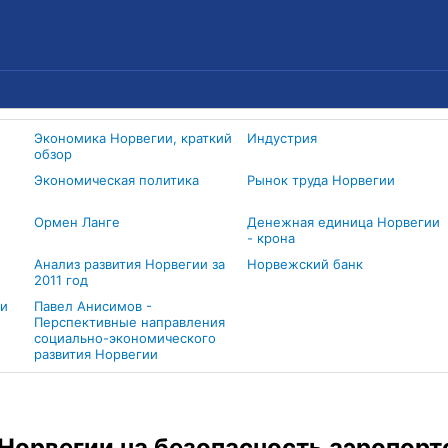
Экономика Норвегии, краткий
Индустрия
обзор
Экономическая политика
Рынок труда Норвегии
Ормен Ланге
Денежная единица Норвегии
- крона
Анализ развития Норвегии за
Норвежский банк
2011 год
ли
Павел Анисимов -
Перспективные направления
социально-экономического
развития Норвегии
Норвегии на безопасность аэропорт