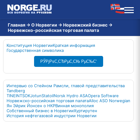
Главная
→
О Норвегии
→
Норвежский бизнес
→
Норвежско-российская торговая палата
Конституция Норвегии
Краткая информация
Государственная символика
РЎРјРѕС‚СЂРµС‚СЊ РµС‰С‘
Интервью со Стейном Рамсли, главой представительства
Tandberg
TINE
INTSOK
Jotun
Statoil
Norsk Hydro ASA
Opera Software
Норвежско-российская торговая палата
Alloc AS
О Norwegian
Ян Эйрик Йонсен o НКР
Винная монополия
Cобственный бизнес в Норвегии
Хуртирутен
История нефтегазовой индустрии Норвегии