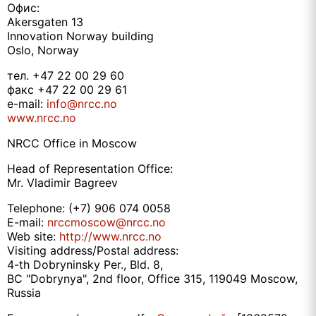
Офис:
Akersgaten 13
Innovation Norway building
Oslo, Norway
тел. +47 22 00 29 60
факс +47 22 00 29 61
e-mail:
info@nrcc.no
www.nrcc.no
NRCC Office in Moscow
Head of Representation Office:
Mr. Vladimir Bagreev
Telephone: (+7) 906 074 0058
E-mail:
nrccmoscow@nrcc.no
Web site:
http://www.nrcc.no
Visiting address/Postal address:
4-th Dobryninsky Per., Bld. 8,
BC "Dobrynya", 2nd floor, Office 315, 119049 Moscow,
Russia