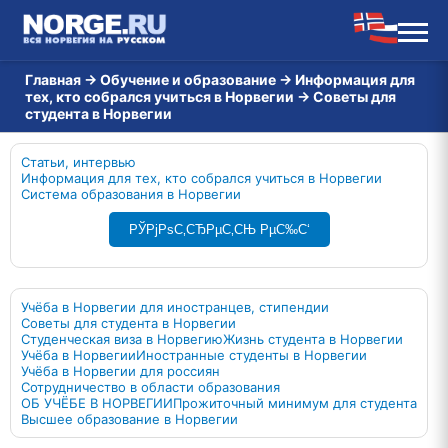
Главная
→
Обучение и образование
→
Информация для
тех, кто собрался учиться в Норвегии
→
Советы для
студента в Норвегии
Статьи, интервью
Информация для тех, кто собрался учиться в Норвегии
Система образования в Норвегии
РЎРјРѕС‚СЂРµС‚СЊ РµС‰С‘
Учёба в Норвегии для иностранцев, стипендии
Советы для студента в Норвегии
Студенческая виза в Норвегию
Жизнь студента в Норвегии
Учёба в Норвегии
Иностранные студенты в Норвегии
Учёба в Норвегии для россиян
Сотрудничество в области образования
ОБ УЧЁБЕ В НОРВЕГИИ
Прожиточный минимум для студента
Высшее образование в Норвегии