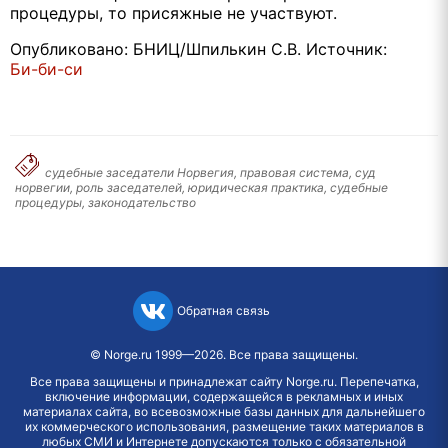
процедуры, то присяжные не участвуют.
Опубликовано: БНИЦ/Шпилькин С.В. Источник:
Би-би-си
судебные заседатели Норвегия, правовая система, суд
норвегии, роль заседателей, юридическая практика, судебные
процедуры, законодательство
Обратная связь
©
Norge.ru
1999—2026. Все права защищены.
Все права защищены и принадлежат сайту Norge.ru. Перепечатка,
включение информации, содержащейся в рекламных и иных
материалах сайта, во всевозможные базы данных для дальнейшего
их коммерческого использования, размещение таких материалов в
любых СМИ и Интернете допускаются только с обязательной