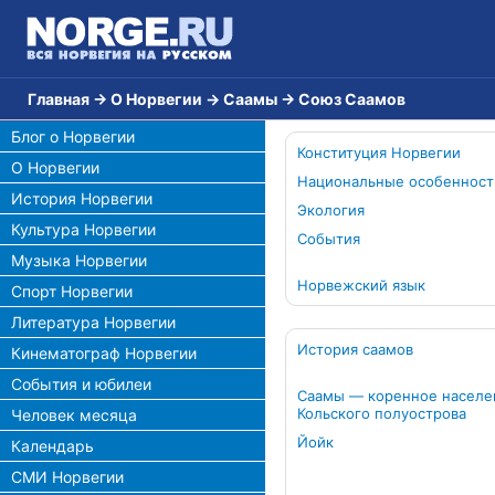
Главная
→
О Норвегии
→
Cаамы
→
Союз Саамов
Блог о Норвегии
Конституция Норвегии
О Норвегии
Национальные особенност
История Норвегии
Экология
Культура Норвегии
События
Музыка Норвегии
Норвежский язык
Спорт Норвегии
Литература Норвегии
История саамов
Кинематограф Норвегии
События и юбилеи
Саамы — коренное населе
Кольского полуострова
Человек месяца
Йойк
Календарь
СМИ Норвегии