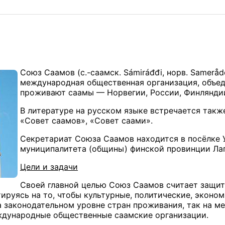
Союз Саамов (с.-саамск. Sámiráđđi, норв. Sameråde
международная общественная организация, объед
проживают саамы — Норвегии, России, Финлянди
В литературе на русском языке встречается такж
«Совет саамов», «Совет саами».
Секретариат Союза Саамов находится в посёлке 
муниципалитета (общины) финской провинции Ла
Цели и задачи
Своей главной целью Союз Саамов считает защит
тируясь на то, чтобы культурные, политические, эконо
а законодательном уровне стран проживания, так на 
ждународные общественные саамские организации.