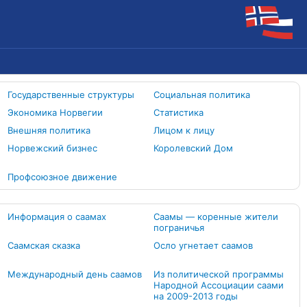
Государственные структуры
Социальная политика
Экономика Норвегии
Статистика
Внешняя политика
Лицом к лицу
Норвежский бизнес
Королевский Дом
Профсоюзное движение
Информация о саамах
Саамы — коренные жители
пограничья
Саамская сказка
Осло угнетает саамов
Международный день саамов
Из политической программы
Народной Ассоциации саами
на 2009-2013 годы