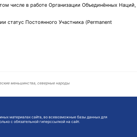
том числе в работе Организации Объединённых Наций,
ии статус Постоянного Участника (Permanent
ческие меньшинства, северные народы
иных материалах сайта, во всевозможные базы данных для
лько с обязательной гиперссылкой на сайт.