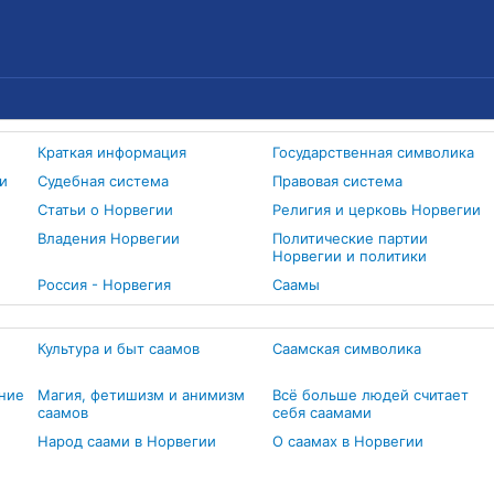
Краткая информация
Государственная символика
и
Судебная система
Правовая система
Статьи о Норвегии
Религия и церковь Норвегии
Владения Норвегии
Политические партии
Норвегии и политики
Россия - Норвегия
Cаамы
Культура и быт саамов
Саамская символика
ние
Магия, фетишизм и анимизм
Всё больше людей считает
саамов
себя саамами
Народ саами в Норвегии
О саамах в Норвегии