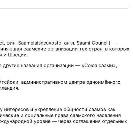
t, фин. Saamelaisneuvosto, англ. Saami Council) —
иняющая саамские организации тех стран, в которых
и и Швеции.
е другие названия организации — «Союз саами»,
Утсйоки, административном центре одноимённого
пландия.
у интересов и укрепление общности саамов как
мические и социальные права саамского населения
международной уровне — через соглашения отдельных