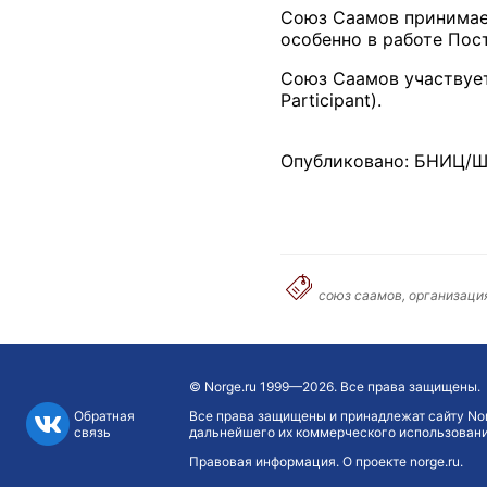
Союз Саамов принимает
особенно в работе Пос
Союз Саамов участвует
Participant).
Опубликовано: БНИЦ/Ш
союз саамов, организаци
©
Norge.ru
1999—2026. Все права защищены.
Обратная
Все права защищены и принадлежат сайту Nor
связь
дальнейшего их коммерческого использования
Правовая информация
.
О проекте norge.ru
.