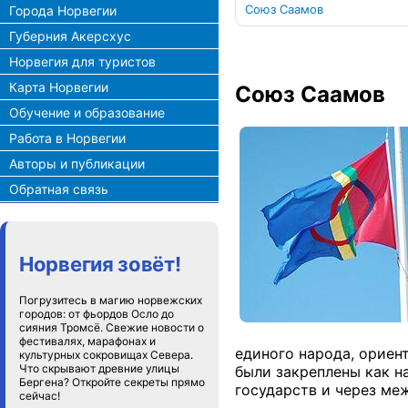
Союз Саамов
Города Норвегии
Губерния Акерсхус
Норвегия для туристов
Карта Норвегии
Союз Саамов
Обучение и образование
Работа в Норвегии
Авторы и публикации
Обратная связь
Норвегия зовёт!
Погрузитесь в магию норвежских
городов: от фьордов Осло до
сияния Тромсё. Свежие новости о
фестивалях, марафонах и
единого народа, ориен
культурных сокровищах Севера.
Что скрывают древние улицы
были закреплены как н
Бергена? Откройте секреты прямо
государств и через ме
сейчас!