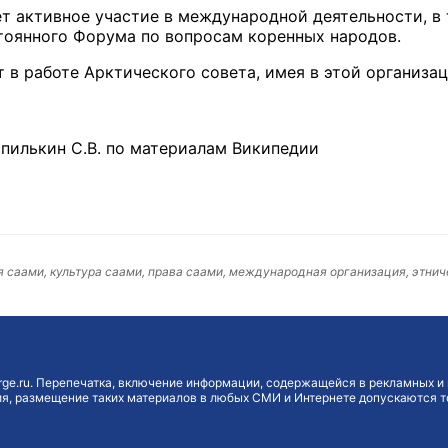
 активное участие в международной деятельности, в 
тоянного Форума по вопросам коренных народов.
 в работе Арктического совета, имея в этой организац
пилькин С.В. по материалам Википедии
я саами, культура саами, права саами, международная организация, этни
ge.ru. Перепечатка, включение информации, содержащейся в рекламных и 
, размещение таких материалов в любых СМИ и Интернете допускаются то