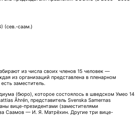
) (сев.-саам.)
збирают из числа своих членов 15 человек —
дая из организаций представлена в пленарном
 есть заместитель.
диума (бюро), которое состоялось в шведском Умео 14
ttias Åhrén, представитель Svenska Samernas
збраны вице-президентами (заместителями
а Саамов — И. Я. Матрёхин. Другие три вице-