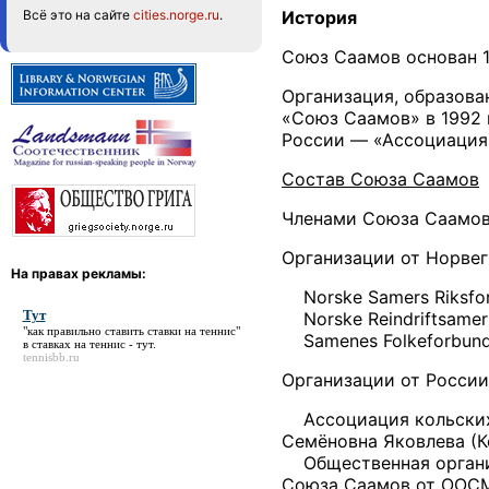
История
Всё это на сайте
cities.norge.ru
.
Союз Саамов основан 1
Организация, образова
«Союз Саамов» в 1992 
России — «Ассоциация 
Состав Союза Саамов
Членами Союза Саамов 
Организации от Норве
На правах рекламы:
Norske Samers Riksforbu
Тут
Norske Reindriftsamers
"как правильно ставить ставки на теннис"
Samenes Folkeforbund (н
в ставках на теннис -
тут
.
tennisbb.ru
Организации от России
Ассоциация кольских с
Семёновна Яковлева (К
Общественная организа
Союза Саамов от ООСМ