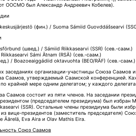
от ООСМО был Александр Андреевич Кобелев).
ндии
skusjärjestö (фин.) / Suoma Sámiid Guovddášsearvi (SSG
и
rbund (швед.) / Sámiid Riikkasearvi (SSR) (сев.-саам.)
iikkasearvi Sámi Ätnam (RSÄ) (сев.-саам.)
.) / Boazoeaiggádiid oktavuohta (BEO/RÄF) (сев.-саам.)
ых заседаниях организации-участницы Союза Саамов и
за Саамов, утверждаемый Саамской конференцией. Каж
по крайней мере одним делегатом; у каждого делегата
а Саамов состоит из пяти членов. На заседании прези
президентом (председателем президиума) был избран Ma
iikkasearvi (SSR). Остальные члены президиума были и
 из вице-президентов (заместитель председателя) Союз
Äärelä, Eva Aira и Olav Mathis Eira.
ьность Союз Саамов