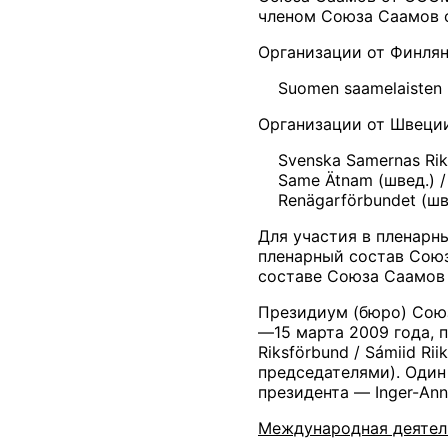
членом Союза Саамов 
Организации от Финля
Suomen saamelaisten ke
Организации от Швеци
Svenska Samernas Riksfö
Same Ätnam (швед.) / R
Renägarförbundet (швед
Для участия в пленарн
пленарный состав Сою
составе Союза Саамов 
Президиум (бюро) Союз
—15 марта 2009 года, 
Riksförbund / Sámiid R
председателями). Один
президента — Inger-Anne 
Международная деятел