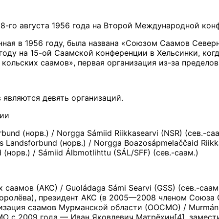
8-го августа 1956 года на Второй Международной конфе
нная в 1956 году, была названа «Союзом Саамов Север
году на 15-ой Саамской конференции в Хельсинки, ког
кольских саамов», первая организация из-за пределов
являются девять организаций.
гии
nd (норв.) / Norgga Sámiid Riikkasearvi (NSR) (сев.-саа
 Landsforbund (норв.) / Norgga Boazosápmelaččaid Riikka
орв.) / Sámiid Álbmotlihttu (SÁL/SFF) (сев.-саам.)
аамов (АКС) / Guoládaga Sámi Searvi (GSS) (сев.-саам
оролёва), президент АКС (в 2005—2008 членом Союза 
ция саамов Мурманской области (ООСМО) / Murmánskka
О с 2009 года — Иван Яковлевич Матрёхин[4], замес