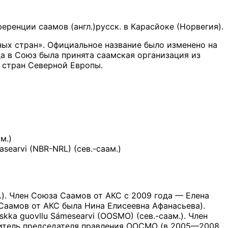
ренции саамов (англ.)русск. в Карасйоке (Норвегия).
ных стран». Официальное название было изменено на
да в Союз была принята саамская организация из
 стран Северной Европы.
м.)
searvi (NBR-NRL) (сев.-саам.)
.). Член Союза Саамов от АКС с 2009 года — Елена
Саамов от АКС была Нина Елисеевна Афанасьева).
 guovllu Sámesearvi (OOSMO) (сев.-саам.). Член
титель председателя правления ООСМО (в 2005—2008