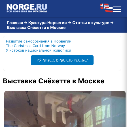
Главная
→
Культура Норвегии
→
Статьи о культуре
→
Выставка Снёхетта в Москве
Развитие самосознания в Норвегии
The Christmas Card from Norway
У истоков национальной живописи
РЎРјРѕС‚СЂРµС‚СЊ РµС‰С‘
Выставка Снёхетта в Москве