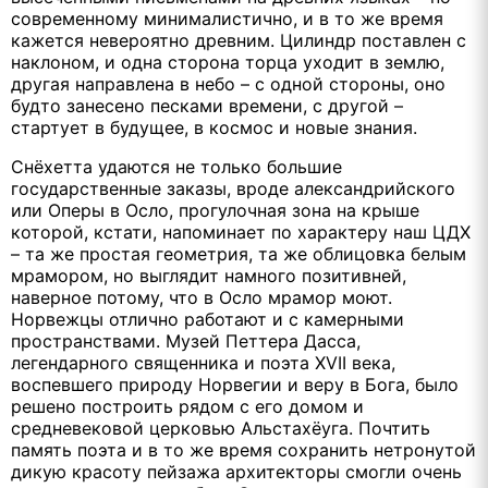
современному минималистично, и в то же время
кажется невероятно древним. Цилиндр поставлен с
наклоном, и одна сторона торца уходит в землю,
другая направлена в небо – с одной стороны, оно
будто занесено песками времени, с другой –
стартует в будущее, в космос и новые знания.
Снёхетта удаются не только большие
государственные заказы, вроде александрийского
или Оперы в Осло, прогулочная зона на крыше
которой, кстати, напоминает по характеру наш ЦДХ
– та же простая геометрия, та же облицовка белым
мрамором, но выглядит намного позитивней,
наверное потому, что в Осло мрамор моют.
Норвежцы отлично работают и с камерными
пространствами. Музей Петтера Дасса,
легендарного священника и поэта XVII века,
воспевшего природу Норвегии и веру в Бога, было
решено построить рядом с его домом и
средневековой церковью Альстахёуга. Почтить
память поэта и в то же время сохранить нетронутой
дикую красоту пейзажа архитекторы смогли очень