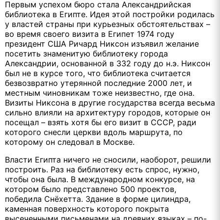
Первым успехом бюро стала Александрийская
библиотека в Египте. Идея этой постройки родилась
у властей страны при курьезных обстоятельствах –
во время своего визита в Египет 1974 году
президент США Ричард Никсон изъявил желание
посетить знаменитую библиотеку города
Александрии, основанной в 332 году до н.э. Никсон
был не в курсе того, что библиотека считается
безвозвратно утерянной последние 2000 лет, и
местным чиновникам тоже неизвестно, где она.
Визиты Никсона в другие государства всегда весьма
сильно влияли на архитектуру городов, которые он
посещал – взять хотя бы его визит в СССР, ради
которого снесли церкви вдоль маршрута, по
которому он следовал в Москве.
Власти Египта ничего не сносили, наоборот, решили
построить. Раз на библиотеку есть спрос, нужно,
чтобы она была. В международном конкурсе, на
котором было представлено 500 проектов,
победила Снёхетта. Здание в форме цилиндра,
каменная поверхность которого покрыта
высеченными письменами на древних языках – по-