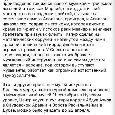
произведение так же связано с музыкой – греческой
легендой о том, как Марсий, сатир, достигший
мастерства во владении флейтой, вызывал на
состязание самого Аполлона, проиграл, и Аполлон
наказал его, содрав с него кожу, которая висит в
храме во Фригии у истоков реки Меандр и начинает
трепетать при звуках флейты. Капур сделал из
металлических обручей и натянутой между ними
красной ткани некий гибрид флейты и кожи
огромных размеров. У Снёхетта похожая
конструкция, но она не только изображает
музыкальный инструмент, но и на самом деле им
является – воронка, под которой выступают
музыканты, работает как огромный естественный
звукоусилитель.
Этот и другие проекты – музей искусств в
Лиллехаммере, архитектурный комплекс при входе
в Мемориальный музей 11 сентября на Нулевом
уровне, Центр науки и культуры короля Абдул Азиза
в Саудовской Аравии и Ворота Рас-эль-Хайма в
Дубае, можно было увидеть до 22 апреля.