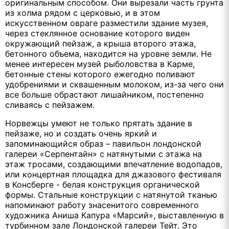
оригинальным способом. Они вырезали часть грунта
из холма рядом с церковью, и в этом
искусственном овраге разместили здание музея,
через стеклянное основание которого виден
окружающий пейзаж, а крыша второго этажа,
бетонного объема, находится на уровне земли. Не
менее интересен музей рыболовства в Карме,
бетонные стены которого ежегодно поливают
удобрениями и сквашенным молоком, из-за чего они
все больше обрастают лишайником, постепенно
сливаясь с пейзажем.
Норвежцы умеют не только прятать здание в
пейзаже, но и создать очень яркий и
запоминающийся образ – павильон лондонской
галереи «Серпентайн» с натянутыми с этажа на
этаж тросами, создающими впечатление водопадов,
или концертная площадка для джазового фестиваля
в Консберге - белая конструкция органической
формы. Стальные конструкции с натянутой тканью
напоминают работу знасенитого современного
художника Аниша Капура «Марсий», выставленную в
турбинном зале Лондонской галереи Тейт. Это