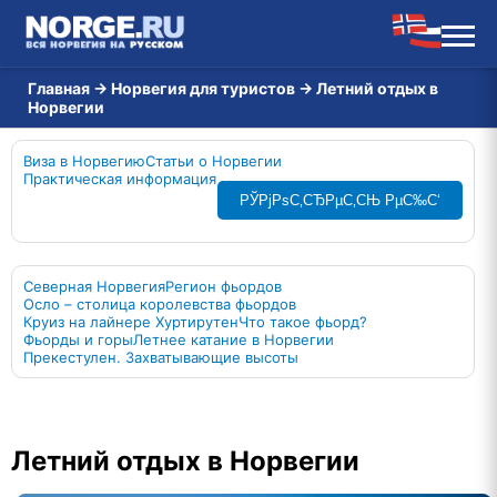
Главная
→
Норвегия для туристов
→
Летний отдых в
Норвегии
Виза в Норвегию
Статьи о Норвегии
Практическая информация
РЎРјРѕС‚СЂРµС‚СЊ РµС‰С‘
Северная Норвегия
Регион фьордов
Осло – столица королевства фьордов
Круиз на лайнере Хуртирутен
Что такое фьорд?
Фьорды и горы
Летнее катание в Норвегии
Прекестулен. Захватывающие высоты
Летний отдых в Норвегии