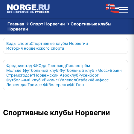
Главная
→
Спорт Норвегии
→
Спортивные клубы
Норвегии
Виды спорта
Спортивные клубы Норвегии
История норвежского спорта
Фредрикстад ФК
Одд Гренланд
Лиллестрём
Мольде (футбольный клуб)
Футбольный клуб «Мосс»
Бранн
Стрёмсгодсет
Норвежский Аэроклуб
Русенборг
Футбольный клуб «Викинг»
Уллевол
Стабек
Хёнефосс
Леркендал
Тромсе ФК
Волеренга
ФК Люн
Спортивные клубы Норвегии