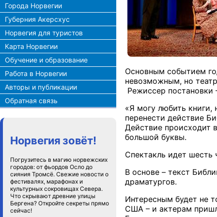
Города Норвегии
Губерния Акерсхус
Норвегия для туристов
Карта Норвегии
Обучение и образование
Основным событием год
Работа в Норвегии
невозможным, но театр
Авторы и публикации
Режиссер постановки – 
Обратная связь
«Я могу любить книги, 
перенести действие Биб
Действие происходит в 
большой буквы.
Норвегия зовёт!
Спектакль идет шесть ч
Погрузитесь в магию норвежских
городов: от фьордов Осло до
В основе – текст Библ
сияния Тромсё. Свежие новости о
драматургов.
фестивалях, марафонах и
культурных сокровищах Севера.
Что скрывают древние улицы
Интересным будет не т
Бергена? Откройте секреты прямо
США – и актерам пришл
сейчас!