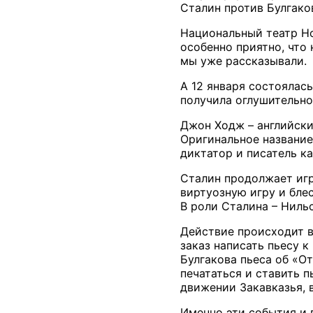
Сталин против Булгако
Национальный театр Нор
особенно приятно, что
мы уже рассказывали.
А 12 января состоялас
получила оглушительно
Джон Ходж – английски
Оригинальное название 
диктатор и писатель ка
Сталин продолжает игр
виртуозную игру и бле
В роли Сталина – Нильс
Действие происходит в 
заказ написать пьесу 
Булгакова пьеса об «О
печататься и ставить п
движении Закавказья, 
Именно эти события и 