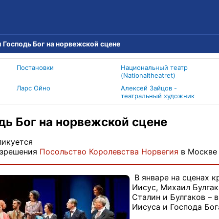
и Господь Бог на норвежской сцене
Постановки
Национальный театр
(Nationaltheatret)
Ларс Ойно
Алексей Зайцов -
театральный художник
дь Бог на норвежской сцене
ликуется
азрешения
Посольство Королевства Норвегия
в Москве
В январе на сценах к
Иисус, Михаил Булгак
Сталин и Булгаков – 
Иисуса и Господа Бог