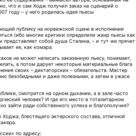
о, что и сам Ходж получил заказ на сценарий о
07 году – у него родилась идея пьесы
вающий публику на норвежской сцене в исполнении
иться (ибо многие критики определили жанр пьесы как
 представляет собой душа Сталина, – и тут же прячет
ывает ее, как комара.
гаков не может написать заказанную пьесу, понимает,
сделать, а потом дарует некоторые материальные блага
нения своих – диктаторских – обязательств. Мастер
но безобидными и даже полезными, а затем в ужасе
ублики, смотрится на одном дыхании, а в зале часто
рческий человек? И где его место в тоталитарном
о зайти ради собственного успеха и благополучия?
ы Ходжа, блестящего актерского состава, отличной
акера.
ссии» по адресу: