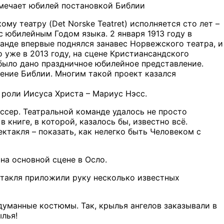
мечает юбилей постановкой Библии
му театру (Det Norske Teatret) исполняется сто лет –
 с юбилейным Годом языка. 2 января 1913 году в
анде впервые поднялся занавес Норвежского театра, и
о уже в 2013 году, на сцене Кристиансандского
было дано праздничное юбилейное представление.
ение Библии. Многим такой проект казался
в роли Иисуса Христа – Мариус Нэсс.
иссер. Театральной команде удалось не просто
 книге, в которой, казалось бы, известно всё.
ктакля – показать, как нелегко быть Человеком с
на основной сцене в Осло.
ектакля приложили руку несколько известных
думанные костюмы. Так, крылья ангелов заказывали в
ылья!