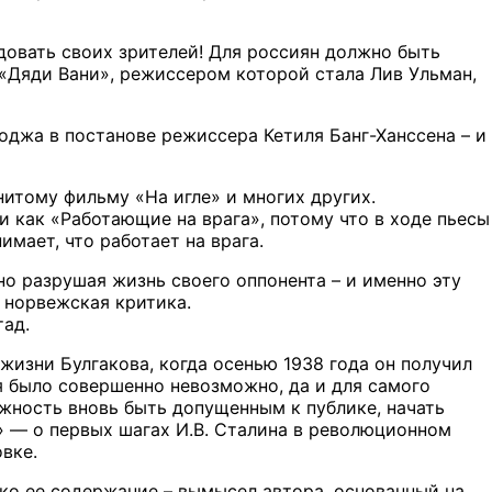
адовать своих зрителей! Для россиян должно быть
 «Дяди Вани», режиссером которой стала Лив Ульман,
оджа в постанове режиссера Кетиля Банг-Ханссена – и
нитому фильму «На игле» и многих других.
и как «Работающие на врага», потому что в ходе пьесы
мает, что работает на врага.
о разрушая жизнь своего оппонента – и именно эту
 норвежская критика.
тад.
жизни Булгакова, когда осенью 1938 года он получил
я было совершенно невозможно, да и для самого
жность вновь быть допущенным к публике, начать
м» — о первых шагах И.В. Сталина в революционном
вке.
ко ее содержание – вымысел автора, основанный на