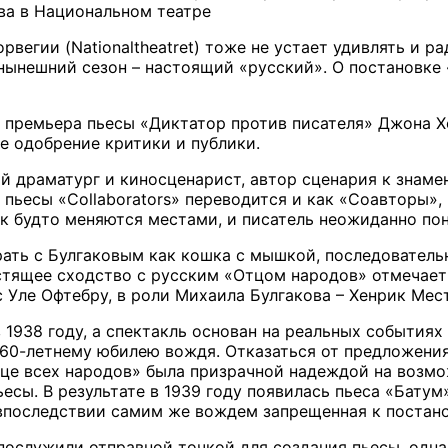
ва в Национальном театре
вегии (Nationaltheatret) тоже не устает удивлять и р
 нынешний сезон – настоящий «русский». О постановке
ь премьера пьесы «Диктатор против писателя» Джона Х
е одобрение критики и публики.
й драматург и киносценарист, автор сценария к знаме
пьесы «Collaborators» переводится и как «Соавторы», 
к будто меняются местами, и писатель неожиданно пони
ать с Булгаковым как кошка с мышкой, последовательн
стящее сходство с русским «Отцом народов» отмечает
 Уле Офтебру, в роли Михаила Булгакова – Хенрик Мес
1938 году, а спектакль основан на реальных событиях 
к 60-летнему юбилею вождя. Отказаться от предложени
тце всех народов» была призрачной надеждой на возмо
ьесы. В результате в 1939 году появилась пьеса «Бату
впоследствии самим же вождем запрещенная к постано
послужили отправной точкой для создания пьесы, одна