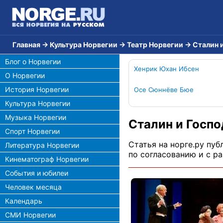
Главная
→
Культура Норвегии
→
Театр Норвегии
→
Сталин 
Блог о Норвегии
Хенрик Юхан Ибсен
О Норвегии
История Норвегии
Осе Сюннёве Бюе
Культура Норвегии
Музыка Норвегии
Сталин и Госпо
Спорт Норвегии
Статья на норге.ру пуб
Литература Норвегии
по согласованию и с р
Кинематограф Норвегии
События и юбилеи
Человек месяца
Календарь
СМИ Норвегии