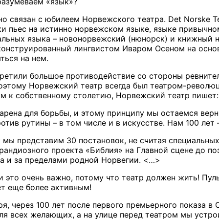
разумеваем «язык»?
но связан с юбилеем Норвежского театра. Det Norske 
ки пьес на истинно норвежском языке, языке привычном
льных языка – новонорвежский (нюнорск) и книжный н
конструированный лингвистом Иваром Осеном на основ
ться на нем.
ретили большое противодействие со стороны ревнител
оэтому Норвежский театр всегда был театром-революц
ом к собственному столетию, Норвежский театр пишет:
арена для борьбы, и этому принципу мы остаемся верны
отив рутины – в том числе и в искусстве. Нам 100 лет
 мы представим 30 постановок, не считая специальных
грандиозного проекта «Библия» на Главной сцене до по
а и за пределами родной Норвегии. <…>
и это очень важно, потому что театр должен жить! Пул
т еще более активным!
ря, через 100 лет после первого премьерного показа 
ля всех желающих, а на улице перед театром мы устро