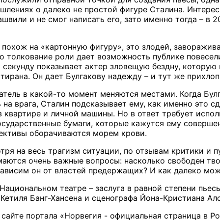
шлениях о далеко не простой фигуре Сталина. Интересн
или и не смог написать его, зато именно тогда – в 20
 похож на «картонную фигуру», это злодей, заворажи
го толкование роли дает возможность публике повесел
 секунду показывает актер зловещую бездну, которую и
тирана. Он дает Булгакову надежду – и тут же прихлоп
атель в какой-то момент меняются местами. Когда Бул
ь на врага, Сталин подсказывает ему, как именно это 
в квартире и личной машины. Но в ответ требует испол
сударственные бумаги, которые кажутся ему совершен
рективы оборачиваются морем крови.
отря на весь трагизм ситуации, по отзывам критики и п
маются очень важные вопросы: насколько свободен тво
ависим он от властей предержащих? И как далеко можн
 Национальном театре – заслуга в равной степени пьес
Кетиля Банг-Хансена и сценографа Йона-Кристиана Алс
 сайте портала «Норвегия - официальная страница в Ро