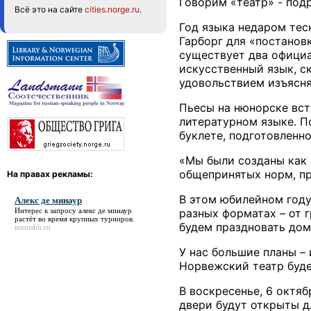
Говорим «театр» - под
Всё это на сайте
cities.norge.ru
.
Год языка недаром тес
Гарборг для «постанов
существует два официа
искусственный язык, с
удовольствием изъясня
Пьесы на нюнорске вст
литературном языке. П
буклете, подготовленн
«Мы были созданы как 
общепринятых норм, пр
На правах рекламы:
В этом юбилейном году
Алекс де минаур
Интерес к запросу
алекс де минаур
разных форматах – от 
растёт во время крупных турниров.
будем праздновать дом
tennisbb.ru
У нас большие планы – 
Норвежский театр буде
В воскресенье, 6 октяб
двери будут открыты д