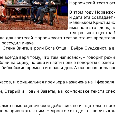
Норвежский театр от
В этом году Норвежско
и дата эта совпадает
маленьком Кристианс
именно в этот день, н
театрального центра 
а для зрителей Норвежского театра станет представл
 рассудил иначе.
Стейн Винге, в роли Бога Отца – Бьёрн Сундквист, а 
не всегда веря тому, что там написано», – говорит реж
лии на сцену, но еще и найти новые повороты сюжета в
библейские времена и в наши дни. А основная цель спе
асов, и официальная премьера назначена на 1 февраля 
ии, Старый и Новый Заветы, а к компоновке текста сп
олько само сценическое действие, но и тщательно про
ось привыкать к ним. Непростое это дело – носить кр