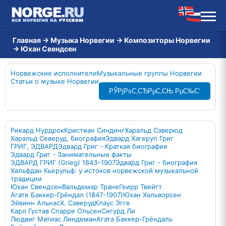
Главная
→
Музыка Норвегии
→
Композиторы Норвегии
→
Юхан Свендсен
Норвежские исполнители
Музыкальные группы Норвегии
Статьи о музыке Норвегии
РЎРјРѕС‚СЂРµС‚СЊ РµС‰С‘
Рикард Нурдрок
Кристиан Синдинг
Харальд Сэверюд
Харальд Северуд, биография
Эдвард Хагеруп Григ
ГРИГ, ЭДВАРД
Эдвард Григ - Краткая биография
Эдвард Григ - Занимательные факты
ЭДВАРД ГРИГ (Grieg) 1843–1907
Эдвард Григ - биография
Хальфдан Кьерульф: у истоков норвежской музыкальной
традиции
Юхан Свендсен
Вальдемар Тране
Геирр Твейтт
Агате Баккер-Грёндал (1847-1907)
Юхан Хальворсен
Эйвинн Альнэс
Х. Сэверуд
Клаус Эгге
Карл Густав Спарре Ольсен
Сигурд Ли
Людвиг Матиас Линдеман
Агата Баккер-Грёндаль