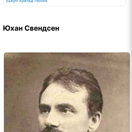
Бьёрн Арильд Люнне
Юхан Свендсен