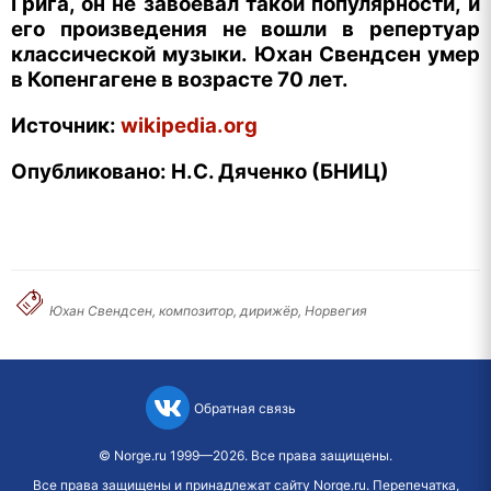
Грига, он не завоевал такой популярности, и
его произведения не вошли в репертуар
классической музыки. Юхан Свендсен умер
в Копенгагене в возрасте 70 лет.
Источник:
wikipedia.org
Опубликовано: Н.С. Дяченко (БНИЦ)
Юхан Свендсен, композитор, дирижёр, Норвегия
Обратная связь
©
Norge.ru
1999—2026. Все права защищены.
Все права защищены и принадлежат сайту Norge.ru. Перепечатка,