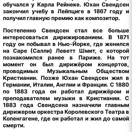
обучался у Карла Рейнеке. Юхан Свендсен
закончил учебу в Лейпциге в 1867 году и
получил главную премию как композитор.
Постепенно Свендсен стал все больше
интересоваться дирижированием. В 1871
году он побывал в Нью-Йорке, где женился
на Саре (Салли) Леветт Шмит, с которой
познакомился ранее в Париже. На тот
момент он был дирижёром концертов,
проводимых Музыкальным Обществом
Кристиании. Позже Юхан Свендсен жил в
Германии, Италии, Англии и Франции. С 1880
по 1883 года он работал дирижёром и
преподавателем музыки в Кристиании. С
1883 года Свендсена назначили главным
дирижером оркестра Королевского Театра в
Копенгагене, где он работал и жил до самой
смерти.