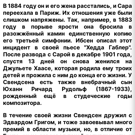
В 1884 году он и его жена расстались, и Сара
переехала в Париж. Их отношения уже были
слишком напряжены. Так, например, в 1883
году в порыве ярости она бросила в
разожжённый камин единственную копию
его третьей симфонии. Ибсен описал этот
инцидент в своей пьесе "Хедда Габлер".
После развода с Сарой в декабре 1901 года,
спустя 13 дней он снова женился на
Джульете Хаасе, которая родила ему троих
детей и прожила с ним до конца его жизни. У
Свендсена есть также внебрачный сын
Юханн Ричард Рудольф (1867-1933),
рожденный ещё в студеческие годы
композитора.
В течение своей жизни Свендсен дружил с
Эдвардом Григом, и тоже завоевывал много
премий в области музыки, но, в отличие от