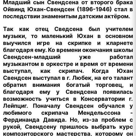
Младший сын Свендсена от второго брака
Ойвинд Юхан-Свендсен (1896-1946) стал в
последствии знаменитым датским актёром.
Так как отец Сведсена был учителем
музыки, то маленький Юхан в основном
выучился игре на скрипке и кларнете
благодаря ему. Ко времени окончания школы
Свендсен-младший уже работал
музыкантом в оркестре и время от времени
выступал, как скрипач. Когда Юхан
Свендсен выступал в г. Любек, на его талант
обратил внимания богатый торговец, и
благодаря ему у Свендсена появилась
возможность учиться в Консерватории г.
Лейпциг. Поначалу Свендсен обучался у
любимого скрипача Мендельссона -
Фердинанда Давида. Но, из-за проблем с
рукой, Свендсену пришлось выбрать курс
композиторского мастерства, которому он