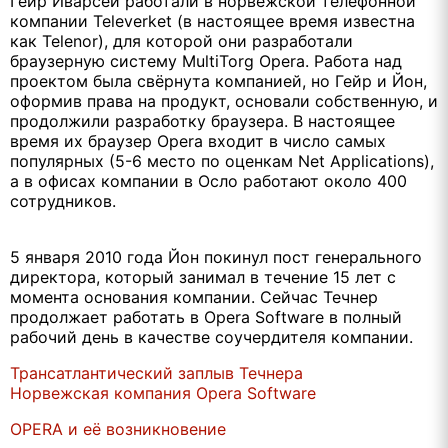
Гейр Иварсёй работали в норвежской телефонной
компании Televerket (в настоящее время известна
как Telenor), для которой они разработали
браузерную систему MultiTorg Opera. Работа над
проектом была свёрнута компанией, но Гейр и Йон,
оформив права на продукт, основали собственную, и
продолжили разработку браузера. В настоящее
время их браузер Opera входит в число самых
популярных (5-6 место по оценкам Net Applications),
а в офисах компании в Осло работают около 400
сотрудников.
5 января 2010 года Йон покинул пост генерального
директора, который занимал в течение 15 лет с
момента основания компании. Сейчас Течнер
продолжает работать в Opera Software в полный
рабочий день в качестве соучердителя компании.
Трансатлантический заплыв Течнера
Норвежская компания Opera Software
OPERA и её возникновение