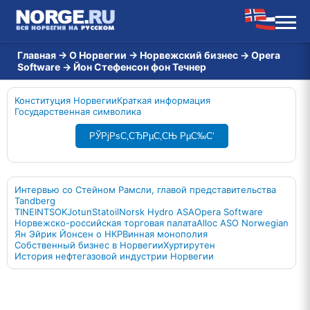
Главная
→
О Норвегии
→
Норвежский бизнес
→
Opera
Software
→
Йон Стефенсон фон Течнер
Конституция Норвегии
Краткая информация
Государственная символика
РЎРјРѕС‚СЂРµС‚СЊ РµС‰С‘
Интервью со Стейном Рамсли, главой представительства
Tandberg
TINE
INTSOK
Jotun
Statoil
Norsk Hydro ASA
Opera Software
Норвежско-российская торговая палата
Alloc AS
О Norwegian
Ян Эйрик Йонсен o НКР
Винная монополия
Cобственный бизнес в Норвегии
Хуртирутен
История нефтегазовой индустрии Норвегии