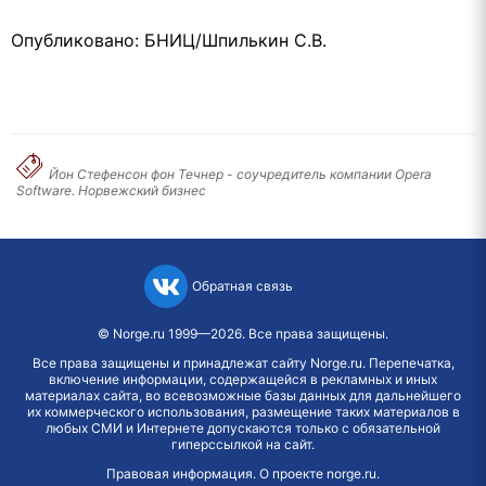
Опубликовано: БНИЦ/Шпилькин С.В.
Йон Стефенсон фон Течнер - соучредитель компании Opera
Software. Норвежский бизнес
Обратная связь
©
Norge.ru
1999—2026. Все права защищены.
Все права защищены и принадлежат сайту Norge.ru. Перепечатка,
включение информации, содержащейся в рекламных и иных
материалах сайта, во всевозможные базы данных для дальнейшего
их коммерческого использования, размещение таких материалов в
любых СМИ и Интернете допускаются только с обязательной
гиперссылкой на сайт.
Правовая информация
.
О проекте norge.ru
.