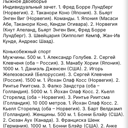
Лыжное двоеборье
Индивидуальный зачет. 1. Фред Борре Лундберг
(Норвегия). 2. Таканори Коно (Япония). 3. Бьярт
Энген Виг (Норвегия). Команды. 1. Япония (Масаси
Абе, Таканори Коно, Кендзи Огивара). 2. Норвегия
(Кнут Апеланд, Бьярт Энген Вик, Фред Борре
Лундберг). 3. Швейцария (Хипполит Кемпф, Жан-Ив
Кунде, Андреас Шаад).
Конькобежный спорт
Мужчины. 500 м. 1. Александр Голубев. 2. Сергей
Клевченя (оба – Россия). 3. Манабу Хории (Япония).
1000 м. 1. Даниэль Дженсен (США). 2. Игорь
Железовский (Белоруссия). 3. Сергей Клевченя
(Россия). 1500 м. 1. Йохан Олаф Косс (Норвегия). 2.
Ринтье Риитсма. 3. Фалко Зандстра (оба –
Голландия). 5000 м. 1. Йохан Олаф Косс. 2. Кьелл
Сторелид (оба – Норвегия). 3. Ринтье Риитсма
(Голландия). 10 000 метров. 1. Йохан Олаф Косс. 2.
Кьелл Сторелид (оба – Норвегия). 3. Барт Велдкамп
(Голландия). Женщины. 500 м. 1. Бонни Блэйр (США).
2. Сюзан Аух (Канада). 3. Франциска Шенк
(Германия). 1000 м. 1. Бонни Блэйр (США). 2. Анке