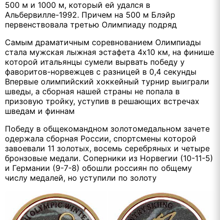
500 м и 1000 м, который ей удался в
Альбервилле-1992. Причем на 500 м Блэйр
первенствовала третью Олимпиаду подряд
Самым драматичным соревнованием Олимпиады
стала мужская лыжная эстафета 4х10 км, на финише
которой итальянцы сумели вырвать победу у
фаворитов-норвежцев с разницей в 0,4 секунды
Впервые олимпийский хоккейный турнир выиграли
шведы, а сборная нашей страны не попала в
призовую тройку, уступив в решающих встречах
шведам и финнам
Победу в общекомандном золотомедальном зачете
одержала сборная России, спортсмены которой
завоевали 11 золотых, восемь серебряных и четыре
бронзовые медали. Соперники из Норвегии (10-11-5)
и Германии (9-7-8) обошли россиян по общему
числу медалей, но уступили по золоту