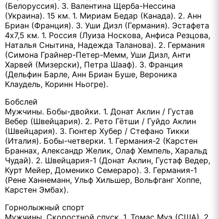
(Белоруссия). 3. Валентина Щерба-Нессина
(Украина). 15 км. 1. Мириам Бедар (Канада). 2. Анн
Бриан (Франция). 3. Уши Дизл (Германия). Эстафета
4х7,5 км. 1. Россия (Луиза Носкова, Анфиса Резцова,
Наталья Снытина, Надежда Таланова). 2. Германия
(Симона Грайнер-Петер-Мемм, Уши Дизл, Анти
Харвей (Мизерски), Петра Шааф). 3. Франция
(Дельфин Барле, Анн Бриан Буше, Вероника
Клаудель, Коринн Ньогре).
Бобслей
Мужчины. Бобы-двойки. 1. Донат Аклин / Густав
Вебер (Швейцария). 2. Рето Гётши / Гуйдо Аклин
(Швейцария). 3. Гюнтер Хубер / Стефано Тикки
(Италия). Бобы-четверки. 1. Германия-2 (Карстен
Браннах, Александр Желик, Олаф Хемпель, Харальд
Чудай). 2. Швейцария-1 (Донат Аклин, Густаф Ведер,
Курт Мейер, Доменико Семераро). 3. Германия-1
(Рене Ханнеманн, Ульф Хильшер, Вольфганг Хоппе,
Карстен Эмбах).
Горнолыжный спорт
Мужчины. Скоростной спуск. 1. Томас Муэ (США). 2.