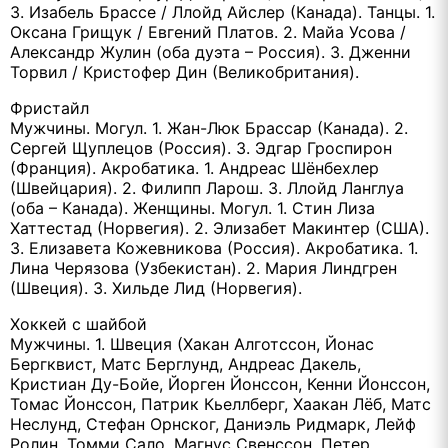
3. Изабель Брассе / Ллойд Айслер (Канада). Танцы. 1.
Оксана Грищук / Евгений Платов. 2. Майа Усова /
Александр Жулин (оба дуэта – Россия). 3. Дженни
Торвил / Кристофер Дин (Великобритания).
Фристайл
Мужчины. Могул. 1. Жан-Люк Брассар (Канада). 2.
Сергей Щуплецов (Россия). 3. Эдгар Гроспирон
(Франция). Акробатика. 1. Андреас Шёнбехлер
(Швейцария). 2. Филипп Ларош. 3. Ллойд Ланглуа
(оба – Канада). Женщины. Могул. 1. Стин Лиза
Хаттестад (Норвегия). 2. Элизабет Макинтер (США).
3. Елизавета Кожевникова (Россия). Акробатика. 1.
Лина Черязова (Узбекистан). 2. Мария Линдгрен
(Швеция). 3. Хильде Лид (Норвегия).
Хоккей с шайбой
Мужчины. 1. Швеция (Хакан Алготссон, Йонас
Бергквист, Матс Берглунд, Андреас Дакель,
Кристиан Ду-Бойе, Йорген Йонссон, Кенни Йонссон,
Томас Йонссон, Патрик Кьеллберг, Хаакан Лёб, Матс
Неслунд, Стефан Орнског, Даниэль Ридмарк, Лейф
Ролин, Томми Сало, Магнус Свенссон, Петер