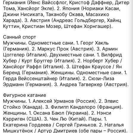
Германия (Йенс Вайссфлог, Кристоф Даффнер, Дитер
Тома, Хансйорг Экле). 2. Япония (Нориаки Касаи,
Джини Нисиката, Таканобу Окава, Масахико
Харада). 3. Австрия (Андреас Гольдбергер, Хайнц
Куттин, Кристиан Мозер, Штефан Хорнгашер).
Санный спорт
Мужчины. Одноместные сани. 1. Георг Хакль
(Германия). 2. Маркус Прок (Австрия). 3. Армин
Цоггелер (Италия). Двухместные сани. 1. Вилфрид
Хубер / Курт Бруггер (Италия). 2. Норберт Хубер /
Хансйорг Раффл (Италия). 3. Штефан Крауссе / Ян
Беренд (Германия). Женщины. Одноместные сани. 1.
Герда Вейссенштайнер (Италия). 2. Сюзи-Лиза
Эрдманн (Германия). 3. Андреа Тагверкер (Австрия).
Фигурное катание
Мужчины. 1. Алексей Урманов (Россия). 2. Элвис
Стойко (Канада). 3. Филипп Канделоро (Франция).
Женщины. 1. Оксана Баюл (Украина). 2. Нэнси
Кэрриген (США). 3. Чен Лю (Китай). Пары. 1.
Екатерина Гордеева / Сергей Гриньков. 2. Наталья
Мишкутёнок / Артур Дмитриев (обе пары – Россия).