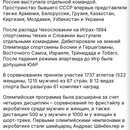
России выступала отдельной командой.
Пространство бывшего СССР впервые представляли
также Армения, Белоруссии, Грузия, Казахстан,
Киргизия, Молдавия, Узбекистан и Украина
После распада Чехословакии на Играх-1994
спортсмены Чехии и Словакии выступали
отдельными командами. Дебютировали на зимней
Олимпиаде спортсмены Боснии и Герцеговины,
Восточного Самоа, Израиля, Тринидада и Тобаго.
После падения режима апартеида до Игр была
допущена ЮАР
В соревнованиях приняли участие 1737 атлетов (522
женщины, 1215 мужчин) из 67 стран. В 12 видах
спорта был разыгран 61 комплект наград
Олимпийская программа была расширена за счет
четырех дисциплин – соревнований по фристайлу в
акробатике среди мужчин и женщин, а также
дистанции 500 м у мужчин и 1000 м у женщин в
шорт-треке. Первыми олимпийскими чемпионами в
акробатике стали швейцарец Андреас Шёнбехлер и