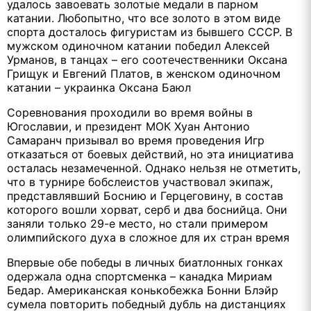
удалось завоевать золотые медали в парном
катании. Любопытно, что все золото в этом виде
спорта досталось фигуристам из бывшего СССР. В
мужском одиночном катании победил Алексей
Урманов, в танцах – его соотечественники Оксана
Грищук и Евгений Платов, в женском одиночном
катании – украинка Оксана Баюл
Соревнования проходили во время войны в
Югославии, и президент МОК Хуан Антонио
Самаранч призывал во время проведения Игр
отказаться от боевых действий, но эта инициатива
осталась незамеченной. Однако нельзя не отметить,
что в турнире бобслеистов участвовал экипаж,
представлявший Боснию и Герцеговину, в состав
которого вошли хорват, серб и два боснийца. Они
заняли только 29-е место, но стали примером
олимпийского духа в сложное для их стран время
Впервые обе победы в личных биатлонных гонках
одержала одна спортсменка – канадка Мириам
Бедар. Американская конькобежка Бонни Блэйр
сумела повторить победный дубль на дистанциях