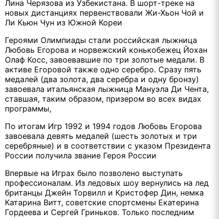
Лина Черязова из Узбекистана. В шорт-треке на
новых дистанциях первенствовали Жи-Хьон Чой и
Ли Кьюн Чун из Южной Кореи
Героями Олимпиады стали российская лыжница
Любовь Егорова и норвежский конькобежец Йохан
Олаф Косс, завоевавшие по три золотые медали. В
активе Егоровой также одно серебро. Сразу пять
медалей (два золота, два серебра и одну бронзу)
завоевала итальянская лыжница Мануэла Ди Чента,
ставшая, таким образом, призером во всех видах
программы,
По итогам Игр 1992 и 1994 годов Любовь Егорова
завоевала девять медалей (шесть золотых и три
серебряные) и в соответствии с указом Президента
России получила звание Героя России
Впервые на Играх было позволено выступать
профессионалам. Из ледовых шоу вернулись на лед
британцы Джейн Торвилл и Кристофер Дин, немка
Катарина Витт, советские спортсмены Екатерина
Гордеева и Сергей Гриньков. Только последним