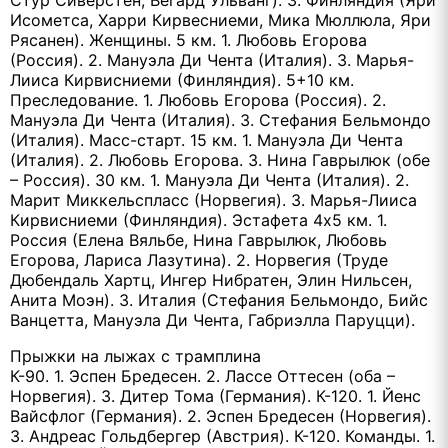
Стур Сиверстен, Вегард Ульванг). 3. Финляндия (Яри
Исометса, Харри Кирвесниеми, Мика Мюллюла, Яри
Рясанен). Женщины. 5 км. 1. Любовь Егорова
(Россия). 2. Мануэла Ди Чента (Италия). 3. Марья-
Лииса Кирвисниеми (Финляндия). 5+10 км.
Преследование. 1. Любовь Егорова (Россия). 2.
Мануэла Ди Чента (Италия). 3. Стефания Бельмондо
(Италия). Масс-старт. 15 км. 1. Мануэла Ди Чента
(Италия). 2. Любовь Егорова. 3. Нина Гаврылюк (обе
– Россия). 30 км. 1. Мануэла Ди Чента (Италия). 2.
Марит Миккельспласс (Норвегия). 3. Марья-Лииса
Кирвисниеми (Финляндия). Эстафета 4х5 км. 1.
Россия (Елена Вяльбе, Нина Гаврылюк, Любовь
Егорова, Лариса Лазутина). 2. Норвегия (Труде
Дюбендаль Хартц, Ингер Нибратен, Элин Нильсен,
Анита Моэн). 3. Италия (Стефания Бельмондо, Бийс
Ванцетта, Мануэла Ди Чента, Габриэлла Паруцци).
Прыжки на лыжах с трамплина
К-90. 1. Эспен Бредесен. 2. Лассе Оттесен (оба –
Норвегия). 3. Дитер Тома (Германия). К-120. 1. Йенс
Вайсфлог (Германия). 2. Эспен Бредесен (Норвегия).
3. Андреас Гольдбергер (Австрия). К-120. Команды. 1.