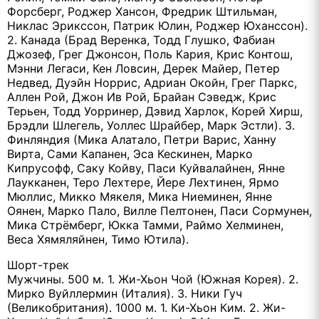
Форсберг, Роджер Хансон, Фредрик Штильман,
Никлас Эрикссон, Патрик Юлин, Роджер Юханссон).
2. Канада (Брад Веренка, Тодд Глушко, Фабиан
Джозеф, Грег Джонсон, Поль Кария, Крис Контош,
Мэнни Легаси, Кен Ловсин, Дерек Майер, Петер
Недвед, Дуэйн Норрис, Адриан Окойн, Грег Паркс,
Аллен Рой, Джон Ив Рой, Брайан Сэведж, Крис
Терьен, Тодд Уорринер, Дэвид Харлок, Корей Хирш,
Брэдли Шлегель, Уоллес Шрайбер, Марк Эстли). 3.
Финляндия (Мика Алатало, Петри Варис, Ханну
Вирта, Сами Капанен, Эса Кескинен, Марко
Кипрусофф, Саку Койву, Паси Куйвалайнен, Янне
Лаукканен, Теро Лехтере, Йере Лехтинен, Ярмо
Мюллис, Микко Мякеля, Мика Ниеминен, Янне
Оянен, Марко Пало, Вилле Пелтонен, Паси Сормунен,
Мика Стрёмберг, Юкка Тамми, Раймо Хелминен,
Веса Хямяляйнен, Тимо Ютила).
Шорт-трек
Мужчины. 500 м. 1. Жи-Хьон Чой (Южная Корея). 2.
Мирко Вуйллермин (Италия). 3. Ники Гуч
(Великобритания). 1000 м. 1. Ки-Хьон Ким. 2. Жи-