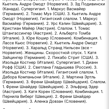
Кьетиль Андре Омодт (Норвегия). 3. Эд Подивински
(Канада). Супергигант. 1. Маркус Васмайер
(Германия). 2. Томас Муэ (США). 3. Кьетиль Андре
Омодт (Норвегия). Гигантский слалом. 1. Маркус
Васмайер (Германия). 2. Урс Кэлин (Швейцария). 3.
Кристиан Майер (Австрия). Слалом. 1. Томас
Штангассингер (Австрия). 2. Альберто Томба
(Италия). 3. Юре Кошир (Словения). Комбинация. 1.
Лассе Кьюс (Норвегия). 2. Кьетиль Андре Омодт
(Норвегия). 3. Харальд Странд Нильсен (все –
Норвегия). Женщины. Скоростной спуск. 1. Катя
Зайцингер (Германия). 2. Пикабо Стрит (США). 3.
Изольде Костнер (Италия). Супергигант. 1. Дианн
Рофф (США). 2. Светлана Гладышева (Россия). 3.
Изольда Костнер (Италия). Гигантский слалом. 1.
Дебора Компаньони (Италия). 2. Мартина Эртль
(Германия). 3. Френи Шнайдер (Швейцария). Слалом.
1. Френи Шнайдер (Швейцария). 2. Эльфрид Эдер
(Австрия). 3. Катя Корен (Словения). Комбинация. 1.
Пернила Виберг (Швеция). 2. Френи Шнайдер
(Швейцария). 3. Аленка Довзан (Словения).