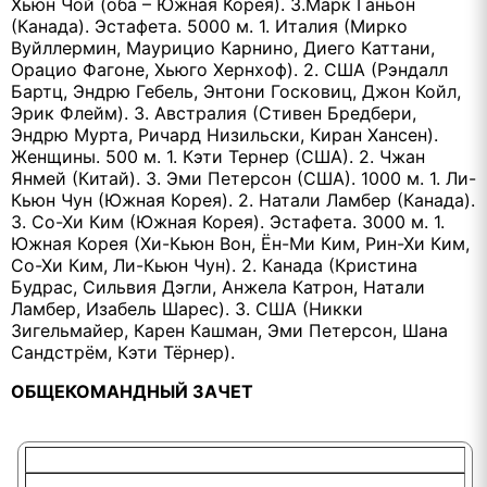
Хьюн Чой (оба – Южная Корея). 3.Марк Ганьон
(Канада). Эстафета. 5000 м. 1. Италия (Мирко
Вуйллермин, Маурицио Карнино, Диего Каттани,
Орацио Фагоне, Хьюго Хернхоф). 2. США (Рэндалл
Бартц, Эндрю Гебель, Энтони Госковиц, Джон Койл,
Эрик Флейм). 3. Австралия (Стивен Бредбери,
Эндрю Мурта, Ричард Низильски, Киран Хансен).
Женщины. 500 м. 1. Кэти Тернер (США). 2. Чжан
Янмей (Китай). 3. Эми Петерсон (США). 1000 м. 1. Ли-
Кьюн Чун (Южная Корея). 2. Натали Ламбер (Канада).
3. Со-Хи Ким (Южная Корея). Эстафета. 3000 м. 1.
Южная Корея (Хи-Кьюн Вон, Ён-Ми Ким, Рин-Хи Ким,
Со-Хи Ким, Ли-Кьюн Чун). 2. Канада (Кристина
Будрас, Сильвия Дэгли, Анжела Катрон, Натали
Ламбер, Изабель Шарес). 3. США (Никки
Зигельмайер, Карен Кашман, Эми Петерсон, Шана
Сандстрём, Кэти Тёрнер).
ОБЩЕКОМАНДНЫЙ ЗАЧЕТ