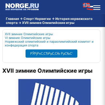
Главная
→
Спорт Норвегии
→
История норвежского
спорта
→
XVII зимние Олимпийские игры
XVII зимние Олимпийские игры
VI зимние Олимпийские игры
Норвежский олимпийский и параолимпийский комитет и
конфедерация спорта
РЎРјРѕС‚СЂРµС‚СЊ РµС‰С‘
XVII зимние Олимпийские игры