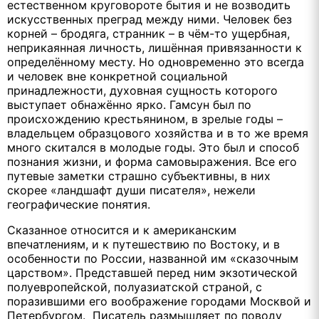
естественном круговороте бытия и не возводить
искусственных преград между ними. Человек без
корней – бродяга, странник – в чём-то ущербная,
неприкаянная личность, лишённая привязанности к
определённому месту. Но одновременно это всегда
и человек вне конкретной социальной
принадлежности, духовная сущность которого
выступает обнажённо ярко. Гамсун был по
происхождению крестьянином, в зрелые годы –
владельцем образцового хозяйства и в то же время
много скитался в молодые годы. Это был и способ
познания жизни, и форма самовыражения. Все его
путевые заметки страшно субъективны, в них
скорее «ландшафт души писателя», нежели
географические понятия.
Сказанное относится и к американским
впечатлениям, и к путешествию по Востоку, и в
особенности по России, названной им «сказочным
царством». Представшей перед ним экзотической
полуевропейской, полуазиатской страной, с
поразившими его воображение городами Москвой и
Петербургом. Писатель размышляет по поводу