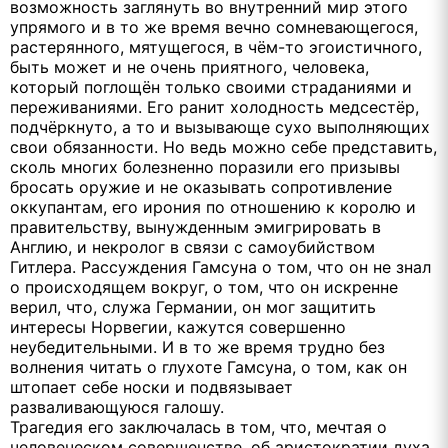
возможность заглянуть во внутренний мир этого
упрямого и в то же время вечно сомневающегося,
растерянного, мятущегося, в чём-то эгоистичного,
быть может и не очень приятного, человека,
который поглощён только своими страданиями и
переживаниями. Его ранит холодность медсестёр,
подчёркнуто, а то и вызывающе сухо выполняющих
свои обязанности. Но ведь можно себе представить,
сколь многих болезненно поразили его призывы
бросать оружие и не оказывать сопротивление
оккупантам, его ирония по отношению к королю и
правительству, вынужденным эмигрировать в
Англию, и некролог в связи с самоубийством
Гитлера. Рассуждения Гамсуна о том, что он не знал
о происходящем вокруг, о том, что он искренне
верил, что, служа Германии, он мог защитить
интересы Норвегии, кажутся совершенно
неубедительными. И в то же время трудно без
волнения читать о глухоте Гамсуна, о том, как он
штопает себе носки и подвязывает
разваливающуюся галошу.
Трагедия его заключалась в том, что, мечтая о
человеческом совершенстве, об аристократии духа,