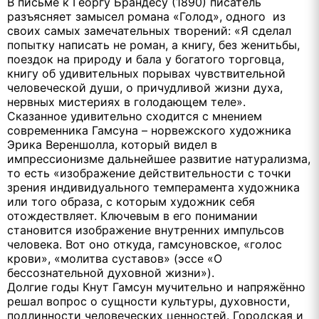
В письме к Георгу Брандесу (1890) писатель
разъясняет замысел романа «Голод», одного из
своих самых замечательных творений: «Я сделал
попытку написать не роман, а книгу, без женитьбы,
поездок на природу и бала у богатого торговца,
книгу об удивительных порывах чувствительной
человеческой души, о причудливой жизни духа,
нервныx мистериях в голодающем теле».
Сказанное удивительно сходится с мнением
современника Гамсуна – норвежского художника
Эрика Вереншолла, который видел в
импрессионизме дальнейшее развитие натурализма,
то есть «изображение действительности с точки
зрения индивидуального темперамента художника
или того образа, с которым художник себя
отождествляет. Ключевым в его понимании
становится изображение внутренних импульсов
человека. Вот оно откуда, гамсуновское, «голос
крови», «молитва суставов» (эссе «О
бессознательной духовной жизни»).
Долгие годы Кнут Гамсун мучительно и напряжённо
решал вопрос о сущности культуры, духовности,
подлинности человеческих ценностей. Городская и