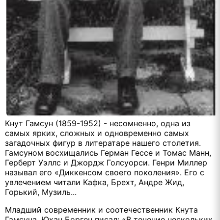
Кнут Гамсун (1
859-1952) - несомненно, одна из
самых ярких, сложных и одновременно самых
загадочных фигур в литерат
ape
нашего столетия.
Гамсуном восхищались Герман Гессе и Томас Манн,
Герберт Уэллс и Джордж Голсуорси. Генри Миллер
называл его «Диккенсом своего поколения». Его с
увлечением читали Кафка, Брехт, Андре Жид,
Горький, Музиль...
Младший современник и соотечественник Кнута
Гамсуна, Юхан Борген писал: «В течение нескольких