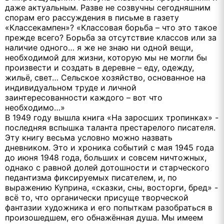
даже актуальным. Разве не созвучны сегодняшним
спорам его рассуждения в письме в газету
«Классекампен»? «Классовая борьба – что это такое
прежде всего? Борьба за отсутствие классов или за
наличие одного… я же не знаю ни одной вещи,
необходимой для жизни, которую мы не могли бы
произвести и создать в деревне – еду, одежду,
жильё, свет… Сельское хозяйство, основанное на
индивидуальном труде и личной
заинтересованности каждого – вот что
необходимо…»
В 1949 году вышла книга «На заросших тропинках» -
последняя вспышка таланта престарелого писателя.
Эту книгу весьма условно можно назвать
дневником. Это и хроника событий с мая 1945 года
до июня 1948 года, больших и совсем ничтожных,
однако с равной долей дотошности и старческого
педантизма фиксируемых писателем, и, по
выражению Куприна, «сказки, сны, восторги, бред» -
всё то, что органически присуще творческой
фантазии художника и его попыткам разобраться в
произошедшем, его обнажённая душа. Мы имеем