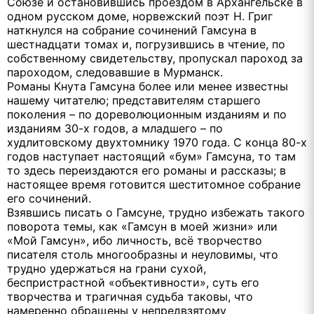
Союзе и остановившись проездом в Архангельске в
одном русском доме, норвежский поэт Н. Григ
наткнулся на собрание сочинений Гамсуна в
шестнадцати томах и, погрузившись в чтение, по
собственному свидетельству, пропускал пароход за
пароходом, следовавшие в Мурманск.
Романы Кнута Гамсуна более или менее известны
нашему читателю; представителям старшего
поколения – по дореволюционным изданиям и по
изданиям 30-х годов, а младшего – по
худлитовскому двухтомнику 1970 года. С конца 80-х
годов наступает настоящий «бум» Гамсуна, то там
то здесь переиздаются его романы и рассказы; в
настоящее время готовится шеститомное собрание
его сочинений.
Взявшись писать о Гамсуне, трудно избежать такого
поворота темы, как «Гамсун в моей жизни» или
«Мой Гамсун», ибо личность, всё творчество
писателя столь многообразны и неуловимы, что
трудно удержаться на грани сухой,
беспристрастной «объективности», суть его
творчества и трагичная судьба таковы, что
намеренно обращены у непредвзятому