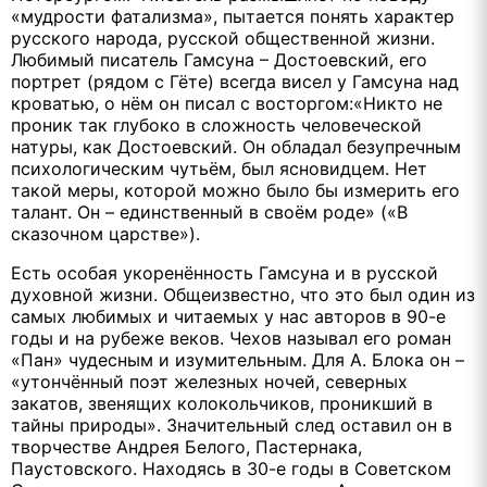
«мудрости фатализма», пытается понять характер
русского народа, русской общественной жизни.
Любимый писатель Гамсуна – Достоевский, его
портрет (рядом с Гёте) всегда висел у Гамсуна над
кроватью, о нём он писал с восторгом:«Никто не
проник так глубоко в сложность человеческой
натуры, как Достоевский. Он обладал безупречным
психологическим чутьём, был ясновидцем. Нет
такой меры, которой можно было бы измерить его
талант. Он – единственный в своём роде» («В
сказочном царстве»).
Есть особая укоренённость Гамсуна и в русской
духовной жизни. Общеизвестно, что это был один из
самых любимых и читаемых у нас авторов в 90-е
годы и на рубеже веков. Чехов называл его роман
«Пан» чудесным и изумительным. Для А. Блока он –
«утончённый поэт железных ночей, северных
закатов, звенящих колокольчиков, проникший в
тайны природы». Значительный след оставил он в
творчестве Андрея Белого, Пастернака,
Паустовского. Находясь в 30-е годы в Советском