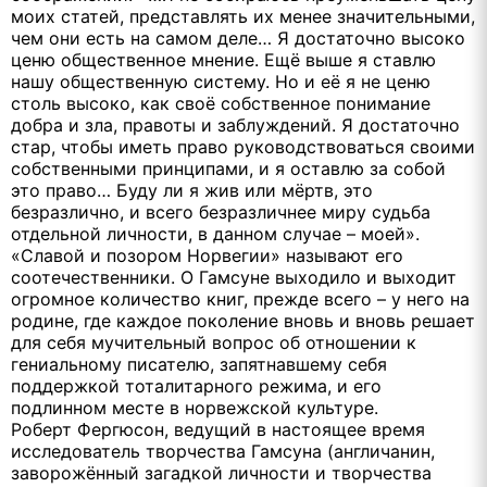
моих статей, представлять их менее значительными,
чем они есть на самом деле… Я достаточно высоко
ценю общественное мнение. Ещё выше я ставлю
нашу общественную систему. Но и её я не ценю
столь высоко, как своё собственное понимание
добра и зла, правоты и заблуждений. Я достаточно
стар, чтобы иметь право руководствоваться своими
собственными принципами, и я оставлю за собой
это право… Буду ли я жив или мёртв, это
безразлично, и всего безразличнее миру судьба
отдельной личности, в данном случае – моей».
«Славой и позором Норвегии» называют его
соотечественники. О Гамсуне выходило и выходит
огромное количество книг, прежде всего – у него на
родине, где каждое поколение вновь и вновь решает
для себя мучительный вопрос об отношении к
гениальному писателю, запятнавшему себя
поддержкой тоталитарного режима, и его
подлинном месте в норвежской культуре.
Роберт Фергюсон, ведущий в настоящее время
исследователь творчества Гамсуна (англичанин,
заворожённый загадкой личности и творчества