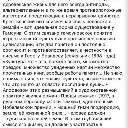
деревенская жизнь для него всегда антиподы,
альтернативные и в то же время противоположные
категории, предстающие в неразрывном единстве.
Крестьянский быт и извечная связь человека с
землёй – вот идеальная форма существования у
Гамсуна. С этим связано гамсуновское понятие
«крестьянской культуры» в противовес понятию
цивилизации. Эти два понятия он постоянно
соотносит и противопоставляет, в честности в
письме к Георгу Брандесу (сочельник 1898 года):
«Культура же – это, прежде всего, множество
поездок, множество увиденных картин множество
прочитанных книг, вообще работа памяти… Не знаю,
понимаю ли я, что значит культура, но мне кажется,
что это нечто из области воспитания души…»
Апофеозом этих размышлений в художественной
практике явился роман «Плоды земные» (1917, в
русском переводу «Соки земли»), удостоенный
Нобелевской премии, - мощный гимн плодородию,
земле, её жизненной силе… Человек должен
трудиться на своей земле. В этом глубочайший
смысл его жизни, он должен участвовать в