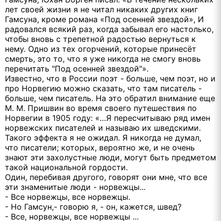
лет своей жизни я не читал никаких других книг
Гамсунa, кроме романа «Под осенней звездой», И
радовался всякий раз, когда забывал его настолько,
чтобы вновь с трепетной радостью вернуться к
нему. Одно из тех огорчений, которые принесёт
смерть, это то, что я уже никогда не смогу вновь
перечитать "Под осенней звездой"».
Известно, что в России поэт - больше, чем поэт, но и
про Норвегию можно сказать, что там писатель -
больше, чем писатель. На это обратил внимание еще
М. М. Пришвин во время своего путешествия по
Норвегии в 1905 году: «…Я пересчитываю ряд имен
норвежских писателей и называю их шведскими.
Такого эффекта я не ожидал. Я никогда не думал,
что писатели; которых, вероятно же, и не очень
знают эти захолустные люди, могут быть предметом
такой национальной гордости.
Один, перебивая другого, говорят они мне, что все
эти знаменитые люди - норвежцы...
- Все норвежцы, все норвежцы.
- Но Гамсун,- говорю я, - он, кажется, швед?
- Все, норвежцы, все норвежцы ...