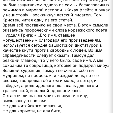
он был защитником одного из самых бесчеловечных
режимов в мировой истории. «Какая флейта в руках
у нацистов!» - воскликнул датский писатель Том
Кристен, читая одну из его статей.
Время всё поставило на свои места. В этом смысле
оказались пророческими слова норвежского поэта
Нурдаля Грига: «…Его имя, ставшее
могущественным благодаря его произведениям,
используется сегодня фашистской диктатурой в
качестве кнута против свободных людей. Во имя
справедливости следует сказать: Гамсун дал
реакции главное, что у него было: своё имя. А мы
сохраним те сокровища, которые он подарил миру».
Великий художник, Гамсун не считал себя ни
мудрецом, ни пророком, и каждый день, по его
словам, «вопрошал об этом и море, и ветер, и
звёзды», а роль идеолога оказалась для него и
трагической, и жалкой одновременно.
Остаётся лишь вспомнить вечную истину,
высказанную поэтом:
Не для житейского волненья,
Не для корысти, не для битв,