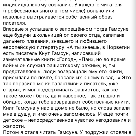
индивидуальному сознанию. У каждого читателя
(профессионального в том числе) вольно или
невольно выстраивается собственный образ
писателя.
Впервые я услышала о запрещённом тогда Гамсуне
ещё будучи школьницей от своего отца, капитана
дальнего плавания, знавшего и любившего
европейскую литературу: «А ты знаешь, в Норвегии
есть писатель Кнут Гамсун, написавший
замечательные книги «Голод», «Пан», но во время
войны он служил фашистскому режиму, и, ты
представляешь, люди возвращали ему его книги,
присылали по почте, бросали их к нему в сад…» Это
так поразило меня: талантливый писатель, уже
старик, и мог поддерживать фашистов, как же
такое может быть, да и наверное, так стыдно и
обидно, когда тебе возвращают собственные книги.
Книг Гамсуна у нас в доме не было, но слова запали
мне в душу, и имя очень запомнилось. И ещё почти
детское – непосредственное чувство негодования и
жалости.
Потом я стала читать Гамсуна. У подружки стояли в