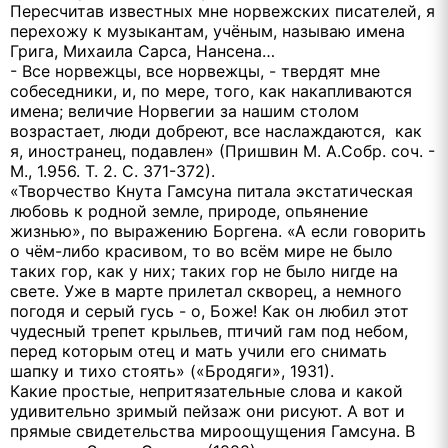
Пересчитав известных мне норвежских писателей, я
перехожу к музыкантам, учёным, называю имена
Грига, Михаила Сарса, Нансена…
- Все норвежцы, все норвежцы, - твердят мне
собеседники, и, по мере, того, как накапливаются
имена; величие Норвегии за нашим столом
возрастает, люди добреют, все наслаждаются, как
я, иностранец, подавлен» (Пришвин M. А.Собр. соч. -
М., 1.956. Т. 2. С. 371-372).
«Творчество Кнута Гамсуна питала экстатическая
любовь к родной земле, природе, опьянение
жизнью», по выражению Боpгeна. «А если говорить
о чём-либо красивом, то во всём мире не было
таких гop, кaк у них; таких гоp не было нигде на
свете. Уже в марте прилетал скворец, а немного
погодя и серый гусь - о, Боже! Как он любил этот
чудесный трепет крыльев, птичий гам под небом,
перед которым отец и мать учили eго снимать
шапку и тихо стоять» («Бродяги», 1931).
Какие простые, непритязательные слова и какой
удивительно зримый пейзаж они рисуют. А вот и
прямые свидетельства мироощущения Гамсуна. В