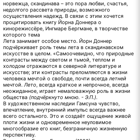
норвежца, скандинава – это пора любви, счастья,
недолгого рассвета приpоды, возможного
осуществления надежд. В связи с этим хочется
пpoцитировать книгу Йорна Доннера о
киноpeжиссёре, Ингмаре Бергмане, в творчестве
которого тема
Лета занимает особое место. Йорн Доннер
подчёркивает роль темы лета в скандинавском
искусстве в целом. «Самоочевидно, что природные
контрасты между светом и тьмой, теплом и
холодом отражаются в северной литературе и
искусстве; эти контрасты преломляются в жизни
человека мечтой о свободе, почти всегда
летней
мечтой.
Лето
, всегда краткое и непрочное, всегда
неожиданное, играет немаловажную роль в жизни
общества
(подчёркнуто мною. - Э.П.).
В художественном наследии Гамсуна чувство,
впечатление, внутренний импульс всегда важнее
всего остального. Это и создаёт ощущение живой
плоти жизни и одновременное неуловимое
многообразие его книг, безграничную жизненную
перспективу.