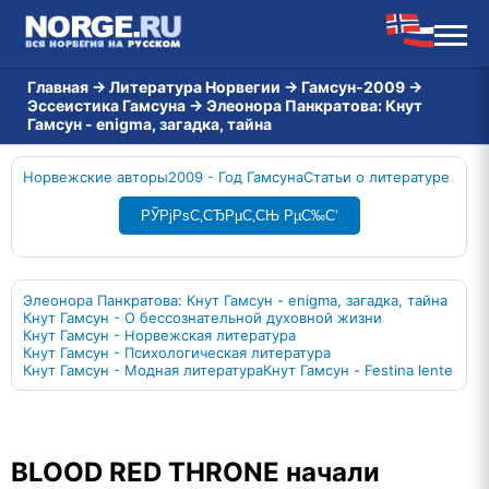
Главная
→
Литература Норвегии
→
Гамсун-2009
→
Эссеистика Гамсуна
→
Элеонора Панкратова: Кнут
Гамсун - enigma, загадка, тайна
Норвежские авторы
2009 - Год Гамсуна
Статьи о литературе
РЎРјРѕС‚СЂРµС‚СЊ РµС‰С‘
Элеонора Панкратова: Кнут Гамсун - enigma, загадка, тайна
Кнут Гамсун - О бессознательной духовной жизни
Кнут Гамсун - Норвежская литература
Кнут Гамсун - Психологическая литература
Кнут Гамсун - Модная литература
Кнут Гамсун - Festina lente
BLOOD RED THRONE начали