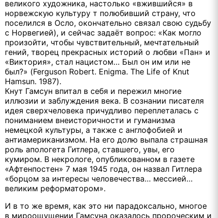
великого художника, настолько «вжившийся» в
норвежскую культуру т полюбивший страну, что
поселился в Осло, окончательно связал свою судьбу
с Норвегией), и сейчас задаёт вопрос: «Как могло
произойти, чтобы чувствительный, мечтательный
гений, творец прекрасных историй о любви «Пан» и
«Виктория», стал нацистом… Был он им или не
был?» (Ferguson Robert. Enigma. The Life of Knut
Hamsun. 1987).
Кнут Гамсун впитал в себя и пережил многие
иллюзии и заблуждения века. В сознании писателя
идея сверхчеловека причудливо переплеталась с
пониманием внеисторичности и гуманизма
немецкой культуры, а также с англофобией и
антиамериканизмом. На его долю выпала страшная
роль апологета Гитлера, ставшего, увы, его
кумиром. В некрологе, опубликованном в газете
«Афтенпостен» 7 мая 1945 года, он назвал Гитлера
«борцом за интересы человечества… мессией…
великим реформатором».
И в то же время, как это ни парадоксально, многое
в мироощущении Гамсуна оказалось пророческим и