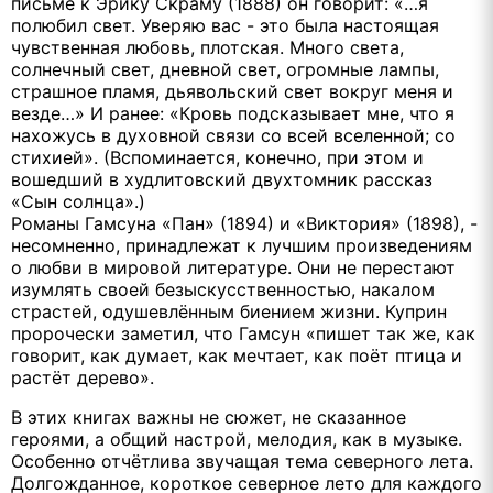
письме к Эрику Скраму (1888) он говорит: «…я
полюбил свет. Уверяю вac - это была настоящая
чувственная любовь, плотская. Много света,
солнечный свет, дневной свет, огромныe лампы,
страшное пламя, дьявольский свет вокруг меня и
везде…» И ранее: «Кровь подсказывает мне, что я
нахожусь в духовной связи со всей вселенной; со
стихией». (Вспоминается, конечно, при этом и
вошедший в худлитовский двухтомник рассказ
«Сын солнца».)
Романы Гамсуна «Пан» (1894) и «Виктория» (1898), -
несомненно, принадлежат к лучшим произведениям
о любви в мировой литературе. Они не перестают
изумлять своей безыскусственностью, накалом
страстей, одушевлённым биением жизни. Куприн
пророчески заметил, что Гамсун «пишет так же, как
говорит, как думает, как мечтает, как поёт птица и
растёт дерево».
В этих книгах важны не сюжет, не сказанное
героями, a общий настрой, мелодия, как в музыке.
Особенно отчётлива звучащая тема северного лeтa.
Долгожданное, короткое северное лето для каждого