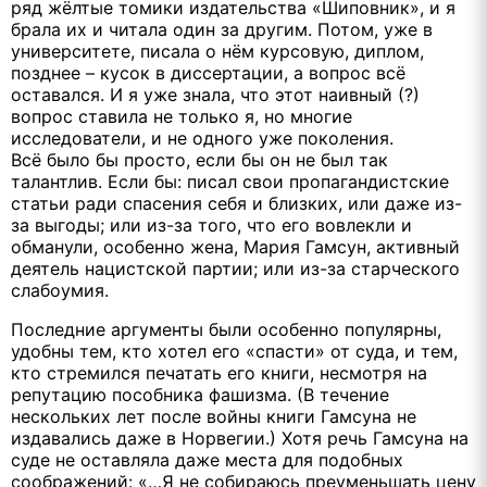
ряд жёлтые томики издательства «Шиповник», и я
брала их и читала один за другим. Потом, уже в
университете, писала о нём курсовую, диплом,
позднее – кусок в диссертации, а вопрос всё
оставался. И я уже знала, что этот наивный (?)
вопрос ставила не только я, но многие
исследователи, и не одного уже поколения.
Всё было бы просто, если бы он не был так
талантлив. Если бы: писал свои пропагандистские
статьи ради спасения себя и близких, или даже из-
за выгоды; или из-за того, что его вовлекли и
обманули, особенно жена, Мария Гамсун, активный
деятель нацистской партии; или из-за старческого
слабоумия.
Последние аргументы были особенно популярны,
удобны тем, кто хотел его «спасти» от суда, и тем,
кто стремился печатать его книги, несмотря на
репутацию пособника фашизма. (В течение
нескольких лет после войны книги Гамсуна не
издавались даже в Норвегии.) Хотя речь Гамсуна на
суде не оставляла даже места для подобных
соображений: «…Я не собираюсь преуменьшать цену