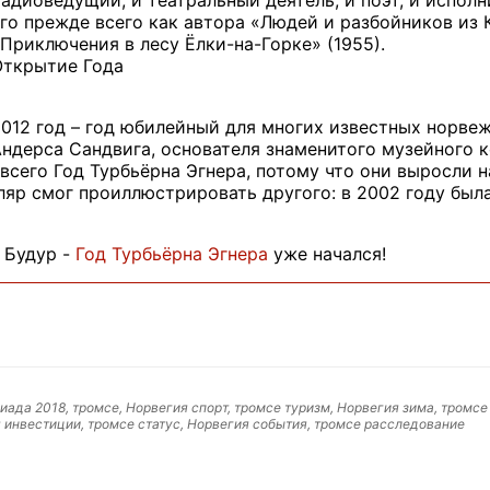
го прежде всего как автора «Людей и разбойников из К
Приключения в лесу Ёлки-на-Горке» (1955).
Открытие Года
012 год – год юбилейный для многих известных норвеж
ндерса Сандвига, основателя знаменитого музейного к
сего Год Турбьёрна Эгнера, потому что они выросли на
яр смог проиллюстрировать другого: в 2002 году был
 Будур -
Год Турбьёрна Эгнера
уже начался!
ада 2018, тромсе, Норвегия спорт, тромсе туризм, Норвегия зима, тромсе
 инвестиции, тромсе статус, Норвегия события, тромсе расследование