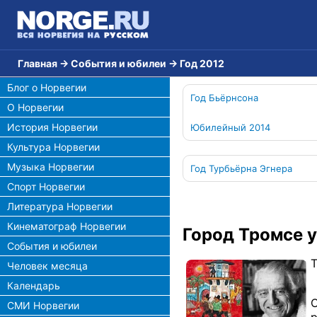
Главная
→
События и юбилеи
→
Год 2012
Блог о Норвегии
Год Бьёрнсона
О Норвегии
История Норвегии
Юбилейный 2014
Культура Норвегии
Музыка Норвегии
Год Турбьёрна Эгнера
Спорт Норвегии
Литература Норвегии
Кинематограф Норвегии
Город Тромсе у
События и юбилеи
Т
Человек месяца
Календарь
О
СМИ Норвегии
р