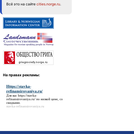
Всё это на сайте
cities.norge.ru
.
На правах рекламы:
Https://stavka-
refinansirovaniya.ru/
Для вас
https://stavka-
refinansirovaniya.ru/
по низкой цене, со
скидками.
stavka-refinansirovaniya.ru