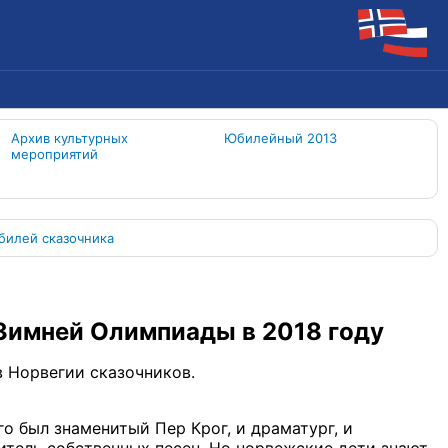
Архив культурных
Юбилейный 2013
мероприятий
билей сказочника
 Зимней Олимпиады в 2018 году
в Норвегии сказочников.
го был знаменитый Пер Крог, и драматург, и
нитель собственных песен. Но норвежские дети знают