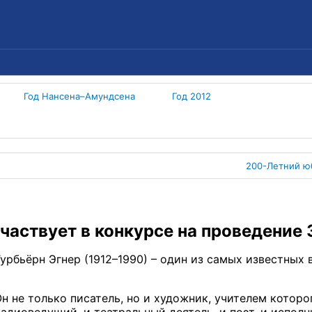
Год Нансена–Амундсена
Год 2012
200-Летний ю
частвует в конкурсе на проведение
урбьёрн Эгнер (1912–1990) – один из самых известных 
н не только писатель, но и художник, учителем которо
адиоведущий, и театральный деятель, и поэт, и испол