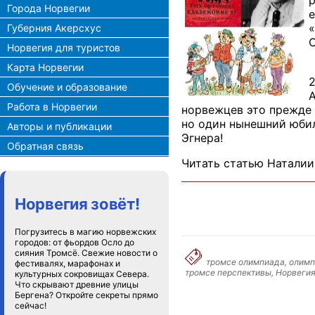
Города Норвегии
е
«
Губерния Акерсхус
Норвегия для туристов
Карта Норвегии
2
Обучение и образование
А
Работа в Норвегии
норвежцев это прежде в
но один нынешний юбил
Авторы и публикации
Эгнера!
Обратная связь
Читать статью Наталии
Норвегия зовёт!
Погрузитесь в магию норвежских
городов: от фьордов Осло до
сияния Тромсё. Свежие новости о
тромсе олимпиада, олимпи
фестивалях, марафонах и
тромсе перспективы, Норвегия
культурных сокровищах Севера.
Что скрывают древние улицы
Бергена? Откройте секреты прямо
сейчас!