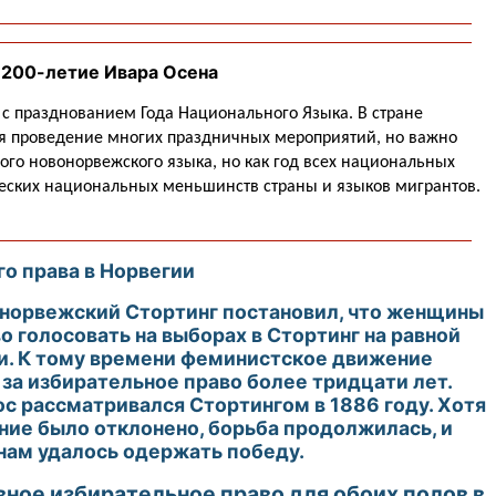
и 200-летие Ивара Осена
 с празднованием Года Национального Языка. В стране
ся проведение многих праздничных мероприятий, но важно
дного новонорвежского языка, но как год всех национальных
ических национальных меньшинств страны и языков мигрантов.
го права в Норвегии
у норвежский Стортинг постановил, что женщины
 голосовать на выборах в Стортинг на равной
и. К тому времени феминистское движение
за избирательное право более тридцати лет.
с рассматривался Стортингом в 1886 году. Хотя
ние было отклонено, борьба продолжилась, и
ам удалось одержать победу.
вное избирательное право для обоих полов в