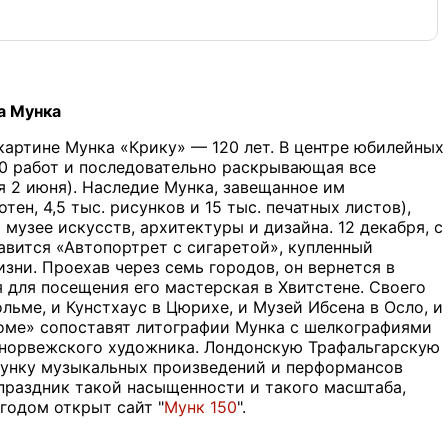
а Мунка
 картине Мунка «Крику» — 120 лет. В центре юбилейных
0 работ и последовательно раскрывающая все
 2 июня). Наследие Мунка, завещанное им
ен, 4,5 тыс. рисунков и 15 тыс. печатных листов),
музее искусств, архитектуры и дизайна. 12 декабря, с
авится «Автопортрет с сигаретой», купленный
зни. Проехав через семь городов, он вернется в
 для посещения его мастерская в Хвитстене. Своего
гольме, и Кунстхаус в Цюрихе, и Музей Ибсена в Осло, и
оме» сопоставят литографии Мунка с шелкографиями
 норвежского художника. Лондонскую Трафальгарскую
Мунку музыкальных произведений и перформансов
праздник такой насыщенности и такого масштаба,
годом открыт сайт "
Мунк 150
".