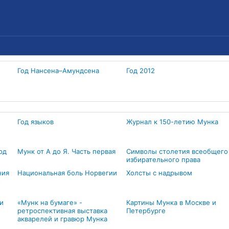
Год Нансена–Амундсена
Год 2012
Год языков
Журнал к 150-летию Мунка
рд
Мунк от А до Я. Часть первая
Символы столетия всеобщего
избирательного права
ния
Национальная боль Норвегии
Холсты с надрывом
-
и
«Мунк на бумаге» -
Картины Мунка в Москве и
ретроспективная выставка
Петербурге
акварелей и гравюр Мунка