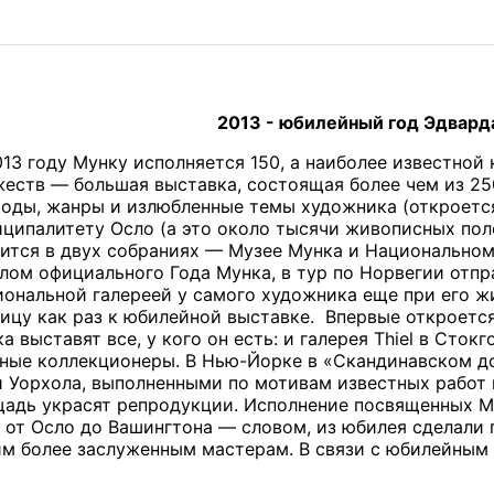
2013 - юбилейный год Эдвард
13 году Мунку исполняется 150, а наиболее известной
еств — большая выставка, состоящая более чем из 25
оды, жанры и излюбленные темы художника (откроется
ципалитету Осло (а это около тысячи живописных полот
ится в двух собраниях — Музее Мунка и Национальном 
лом официального Года Мунка, в тур по Норвегии отпр
ональной галереей у самого художника еще при его жи
ицу как раз к юбилейной выставке. Впервые откроется
а выставят все, у кого он есть: и галерея Thiel в Сток
ные коллекционеры. В Нью-Йорке в «Скандинавском д
 Уорхола, выполненными по мотивам известных работ
адь украсят репродукции. Исполнение посвященных 
 от Осло до Вашингтона — словом, из юбилея сделали 
им более заслуженным мастерам. В связи с юбилейным 