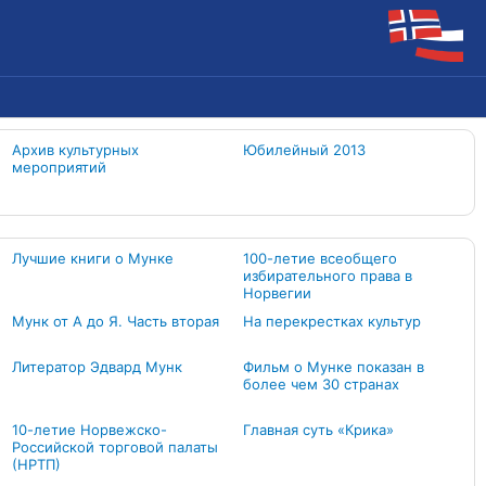
Архив культурных
Юбилейный 2013
мероприятий
Лучшие книги о Мунке
100-летие всеобщего
избирательного права в
Норвегии
Мунк от А до Я. Часть вторая
На перекрестках культур
Литератор Эдвард Мунк
Фильм о Мунке показан в
более чем 30 странах
10-летие Норвежско-
Главная суть «Крика»
Российской торговой палаты
(НРТП)