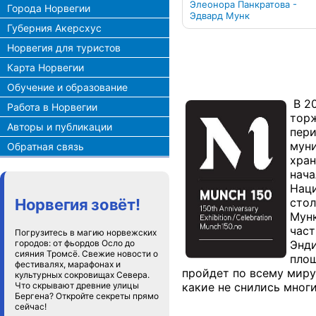
Элеонора Панкратова -
Города Норвегии
Эдвард Мунк
Губерния Акерсхус
Норвегия для туристов
Карта Норвегии
Обучение и образование
В 20
Работа в Норвегии
торж
Авторы и публикации
пери
муни
Обратная связь
хран
нача
Наци
стол
Норвегия зовёт!
Мунк
част
Погрузитесь в магию норвежских
Энди
городов: от фьордов Осло до
сияния Тромсё. Свежие новости о
площ
фестивалях, марафонах и
пройдет по всему миру
культурных сокровищах Севера.
какие не снились мног
Что скрывают древние улицы
Бергена? Откройте секреты прямо
сейчас!