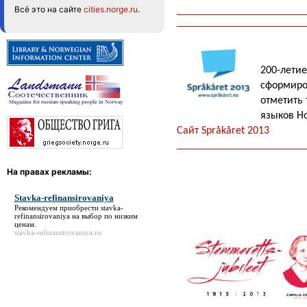
Всё это на сайте
cities.norge.ru
.
200-летие
сформиро
отметить 
языков Но
Сайт Språkåret 2013
На правах рекламы:
Stavka-refinansirovaniya
Рекомендуем приобрести
stavka-
refinansirovaniya
на выбор по низким
ценам.
stavka-refinansirovaniya.ru