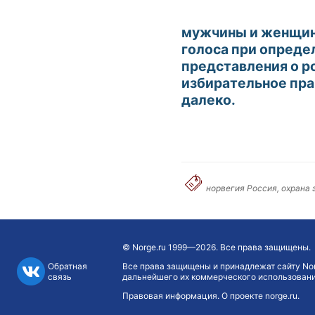
мужчины и женщины
голоса при опреде
представления о р
избирательное пра
далеко.
норвегия Россия, охрана 
©
Norge.ru
1999—2026. Все права защищены.
Обратная
Все права защищены и принадлежат сайту Nor
связь
дальнейшего их коммерческого использования
Правовая информация
.
О проекте norge.ru
.