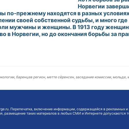
Норвегии заверши
 по-прежнему находятся в разных условиях.
лении своей собственной судьбы, и много где
оли мужчины и женщины. В 1913 году женщин
во в Норвегии, но до окончания борьбы за п
экологии, баренцев регион, метте сёренсен, заседание комиссии, мольде
ge.ru. Перепечатка, включение информации, содержащейся в рекламных и 
, размещение таких материалов в любых СМИ и Интернете допускаются то