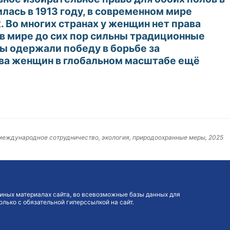
лась в 1913 году, в современном мире
 Во многих странах у женщин нет права
 в мире до сих пор сильны традиционные
ы одержали победу в борьбе за
рава женщин в глобальном масштабе ещё
, международное сотрудничество, экология, природоохранные меры, 2025
иных материалах сайта, во всевозможные базы данных для
лько с обязательной гиперссылкой на сайт.