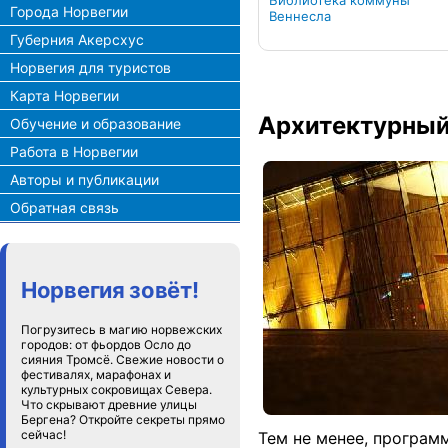
Библиотека коммуны
Города Норвегии
Веннесла
Губерния Акерсхус
Норвегия для туристов
Карта Норвегии
Архитектурный
Обучение и образование
Работа в Норвегии
Авторы и публикации
Обратная связь
Норвегия зовёт!
Погрузитесь в магию норвежских
городов: от фьордов Осло до
сияния Тромсё. Свежие новости о
фестивалях, марафонах и
культурных сокровищах Севера.
Что скрывают древние улицы
Бергена? Откройте секреты прямо
сейчас!
Тем не менее, програм