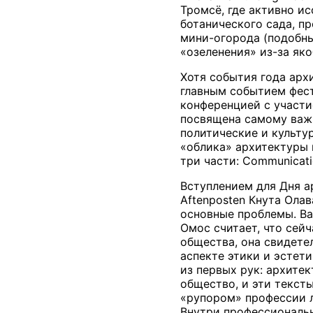
Тромсё, где активно и
ботанического сада, п
мини-огорода (подобн
«озеленения» из-за як
Хотя события года арх
главным событием фест
конференцией с участи
посвящена самому важн
политические и культу
«облика» архитектуры 
три части: Communicatio
Вступлением для Дня а
Aftenposten Кнута Ола
основные проблемы. Ва
Омос считает, что сей
общества, она свидете
аспекте этики и эстети
из первых рук: архите
общество, и эти текст
«рупором» профессии л
Внутри профессиональн