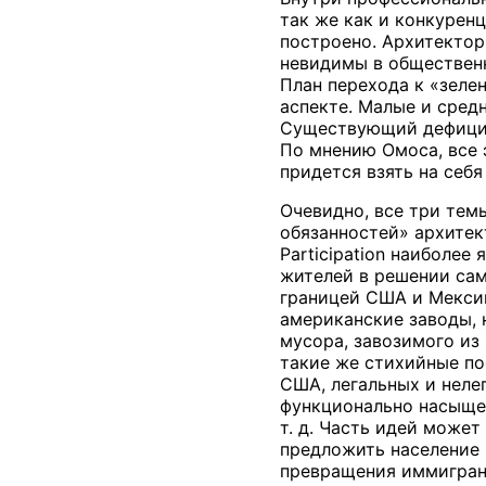
так же как и конкурен
построено. Архитектор
невидимы в общественн
План перехода к «зеле
аспекте. Малые и сред
Существующий дефицит
По мнению Омоса, все 
придется взять на себ
Очевидно, все три тем
обязанностей» архитек
Participation наиболе
жителей в решении сам
границей США и Мексик
американские заводы, 
мусора, завозимого из
такие же стихийные по
США, легальных и неле
функционально насыщен
т. д. Часть идей може
предложить население 
превращения иммигран