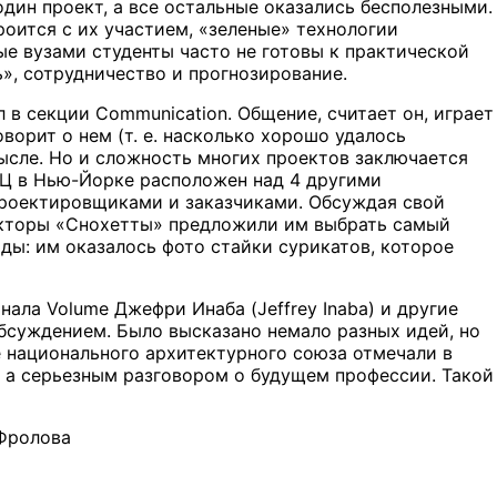
один проект, а все остальные оказались бесполезными.
оится с их участием, «зеленые» технологии
ые вузами студенты часто не готовы к практической
ь», сотрудничество и прогнозирование.
л в секции Communication. Общение, считает он, играет
ворит о нем (т. е. насколько хорошо удалось
ысле. Но и сложность многих проектов заключается
ТЦ в Нью-Йорке расположен над 4 другими
проектировщиками и заказчиками. Обсуждая свой
екторы «Снохетты» предложили им выбрать самый
ды: им оказалось фото стайки сурикатов, которое
ала Volume Джефри Инаба (Jeffrey Inaba) и другие
бсуждением. Было высказано немало разных идей, но
е национального архитектурного союза отмечали в
), а серьезным разговором о будущем профессии. Такой
Фролова