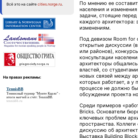
По мнению ее составит
Всё это на сайте
cities.norge.ru
.
населения и изменения 
задачи, стоящие перед 
каждого архитектора: 
изменениям.
Под девизом Room for 
открытые дискуссии (в
или районов), конкурс
консультации населени
архитекторы общались 
властей, со студентам
новых связей между ар
На правах рекламы:
которых работает, а у
процессе не должно б
TennisBB
обсуждении проекта но
Теннисный турнир "Монте Карло" -
итоги матчей и счёт:
TennisBB
.
tennisbb.ru
Среди примеров «работ
Bricks. Основатели бю
ключевых проблем архи
пространства. Коллеги
дискуссию об архитект
Выставка Building Bloc