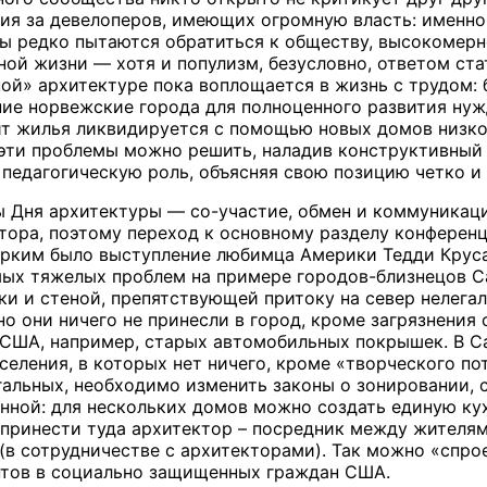
ция за девелоперов, имеющих огромную власть: именно 
ы редко пытаются обратиться к обществу, высокомерно
ой жизни — хотя и популизм, безусловно, ответом ста
ной» архитектуре пока воплощается в жизнь с трудом:
ние норвежские города для полноценного развития нужд
 жилья ликвидируется с помощью новых домов низкого
эти проблемы можно решить, наладив конструктивный
я педагогическую роль, объясняя свою позицию четко 
ы Дня архитектуры — со-участие, обмен и коммуникаци
тора, поэтому переход к основному разделу конференц
е ярким было выступление любимца Америки Тедди Круса
ых тяжелых проблем на примере городов-близнецов Са
и и стеной, препятствующей притоку на север нелегал
но они ничего не принесли в город, кроме загрязнени
 США, например, старых автомобильных покрышек. В Са
селения, в которых нет ничего, кроме «творческого п
гальных, необходимо изменить законы о зонировании,
ной: для нескольких домов можно создать единую кух
т принести туда архитектор – посредник между жителя
(в сотрудничестве с архитекторами). Так можно «спр
тов в социально защищенных граждан США.