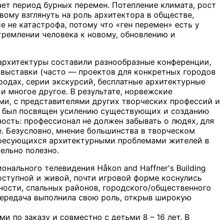
ает период бурных перемен. Потепление климата, рост
вому взглянуть на роль архитектора в обществе,
е не катастрофа, потому что «ген перемен» есть у
тремлении человека к новому, обновлению и
 архитектуры составили разнообразные конференции,
 выставки (часто — проектов для конкретных городов
родах, серии экскурсий, бесплатные архитектурные
и многое другое. В результате, норвежские
ми, с представителями других творческих профессий и
ры был посвящен усилению существующих и созданию
ость: профессионал не должен забывать о людях, для
е. Безусловно, мнение большинства в творческом
ересующихся архитектурными проблемами жителей в
ельно полезно.
ального телевидения Håkon and Haffner's Building
доступной и живой, почти игровой форме коснулись
ости, спальных районов, городского/общественного
 передача выполнила свою роль, открыв широкую
и по заказу и совместно с детьми 8 – 16 лет. В