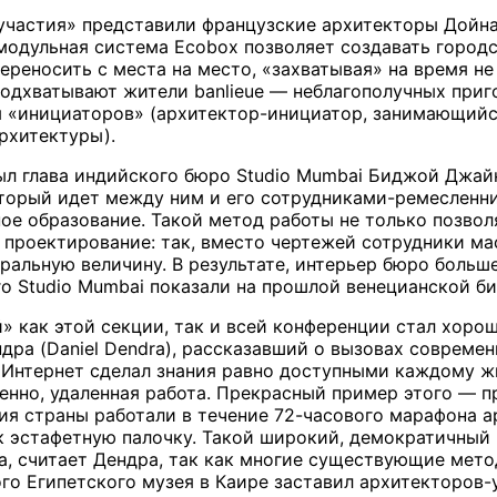
участия» представили французские архитекторы Дойна 
х модульная система Ecobox позволяет создавать горо
ереносить с места на место, «захватывая» на время н
одхватывают жители banlieue — неблагополучных приг
ия «инициаторов» (архитектор-инициатор, занимающий
рхитектуры).
л глава индийского бюро Studio Mumbai Биджой Джайн (
оторый идет между ним и его сотрудниками-ремесленн
 образование. Такой метод работы не только позволя
в проектирование: так, вместо чертежей сотрудники м
уральную величину. В результате, интерьер бюро боль
го Studio Mumbai показали на прошлой венецианской би
» как этой секции, так и всей конференции стал хор
дра (Daniel Dendra), рассказавший о вызовах совреме
, Интернет сделал знания равно доступными каждому 
венно, удаленная работа. Прекрасный пример этого — п
я страны работали в течение 72-часового марафона арх
ак эстафетную палочку. Такой широкий, демократичны
, считает Дендра, так как многие существующие мето
ого Египетского музея в Каире заставил архитекторов-