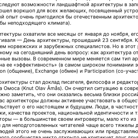
сследуют возможности ландшафтной архитектуры в запол
рошел воркшоп для всех желающих, посвященный устро
ый опыт очень пригодился бы отечественным архитект
обы неподходящего климата).
итектуры охватили все месяцы от января до ноября, ег
иваля — День архитектуры, прошедший 23 сентября. К
ем норвежских и зарубежных специалистов. Но в этот р
ому на сегодняшний день вопросу: как архитектура от
рные вызовы. В современном мире меняется сам тип ар
на ее «эффективность» (в самом широком понимании эт
n (общение), Exchange (обмен) и Participation (со-учас
рхитектуры стал доклад писателя, философа и редакт
ва Омоса (Knut Olav Åmås). Он очертил ситуацию в сов
жно заметить, что они оказались весьма близки росси
час архитекторы должны активнее участвовать в общес
льствует о его настоящем и будущем. Люди, в частност
ки, качества проектов, национальной идентичности и т
кторы — в большинстве своем интроверты, мало кто из 
ы для неподготовленных читателей чаще всего тяжелы 
юдей этого не очень заслуживающих или представляю
ого сообщества никто открыто не критикует друг друг