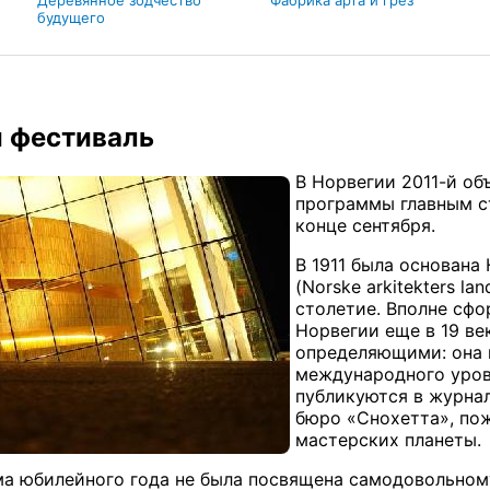
Деревянное зодчество
Фабрика арта и грез
будущего
 фестиваль
В Норвегии 2011-й об
программы главным с
конце сентября.
В 1911 была основан
(Norske arkitekters l
столетие. Вполне сф
Норвегии еще в 19 век
определяющими: она 
международного уров
публикуются в журнал
бюро «Снохетта», пож
мастерских планеты.
ма юбилейного года не была посвящена самодовольном