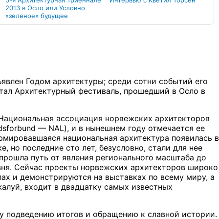
5-я Архитектурная Триеннале
Интервью с Кьетил Торсен
2013 в Осло или Условно
«зеленое» будущее
ъявлен Годом архитектуры; среди сотни событий его
тал Архитектурный фестиваль, прошедший в Осло в
а Национальная ассоциация норвежских архитекторов
andsforbund — NAL), и в нынешнем году отмечается ее
ормировавшаяся национальная архитектура появилась в
е, но последние сто лет, безусловно, стали для нее
прошла путь от явления регионального масштаба до
ня. Сейчас проекты норвежских архитекторов широко
ах и демонстрируются на выставках по всему миру, а
алуй, входит в двадцатку самых известных
у подведению итогов и обращению к славной истории.