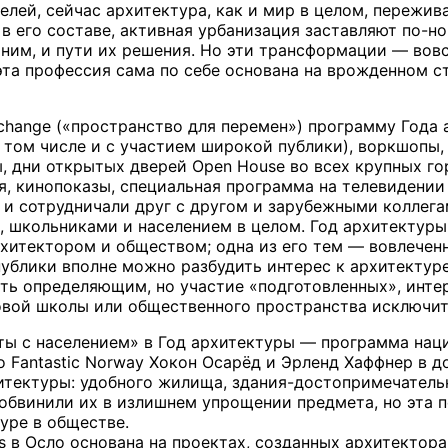
елей, сейчас архитектура, как и мир в целом, пережив
в его составе, активная урбанизация заставляют по-но
ним, и пути их решения. Но эти трансформации — вовс
эта профессия сама по себе основана на врожденном с
change («пространство для перемен») программу Года
 том числе и с участием широкой публики), воркшопы,
ы, дни открытых дверей Open House во всех крупных го
я, кинопоказы, специальная программа на телевидении 
и сотрудничали друг с другом и зарубежными коллега
и, школьниками и населением в целом. Год архитекту
хитектором и обществом; одна из его тем — вовлеченн
 публики вполне можно разбудить интерес к архитектур
ыть определяющим, но участие «подготовленных», инт
вой школы или общественного пространства исключит
ы с населением» в Год архитектуры — программа национ
ро Fantastic Norway Хокон Осарёд и Эрленд Хаффнер в 
тектуры: удобного жилища, здания-достопримечательн
 обвинили их в излишнем упрощении предмета, но эта
уре в обществе.
ks в Осло основана на проектах, созданных архитекторам