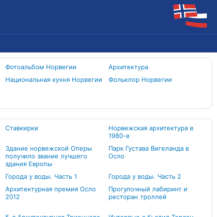
Фотоальбом Норвегии
Архитектура
Национальная кухня Норвегии
Фольклор Норвегии
Ставкирки
Норвежская архитектура в
1980-е
Здание норвежской Оперы
Парк Густава Вигеланда в
получило звание лучшего
Осло
здания Европы
Города у воды. Часть 1
Города у воды. Часть 2
Архитектурная премия Осло
Прогулочный лабиринт и
2012
ресторан троллей