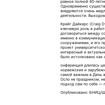
равное полной 40-летне
Одновременно существу
внедряются очень медл
деятельности. Выходом
Крейг Дайкерс (Craig D
ключевую роль в работ
договориться между со
именно в коммуникации
сооружениями, и его п
проект университетск
интересный и актуальн
было истолковано как 
онференция длилась це
норвежские и зарубежн
самой важным в День а
Осло не праздником, н
подход сам по себе — 
Опубликовано: БНИЦ/Шп