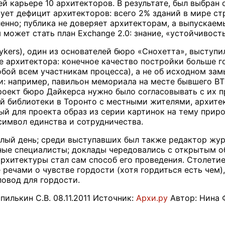
й карьере 10 архитекторов. В результате, был выбран 
ет дефицит архитекторов: всего 2% зданий в мире стр
енно; публика не доверяет архитекторам, а выпускаем
 может стать план Exchange 2.0: знание, «устойчивост
ykers), один из основателей бюро «Снохетта», выступи
е архитектора: конечное качество постройки больше го
бой всем участникам процесса), а не об исходном зам
: например, павильон мемориала на месте бывшего В
роект бюро Дайкерса нужно было согласовывать с их 
ой библиотеки в Торонто с местными жителями, архит
ый для проекта образ из серии картинок на тему приро
символ единства и сотрудничества.
лый день; среди выступавших был также редактор журн
ые специалисты; доклады чередовались с открытым о
рхитектуры стал сам способ его проведения. Столети
е речами о чувстве гордости (хотя гордиться есть чем
повод для гордости.
илькин С.В. 08.11.2011 Источник:
Архи.ру
Автор: Нина 