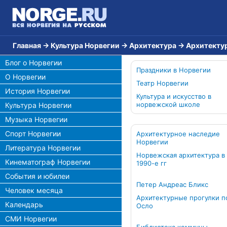
Главная
→
Культура Норвегии
→
Архитектура
→
Архитекту
Блог о Норвегии
Праздники в Норвегии
О Норвегии
Театр Норвегии
История Норвегии
Культура и искусство в
норвежской школе
Культура Норвегии
Музыка Норвегии
Спорт Норвегии
Архитектурное наследие
Норвегии
Литература Норвегии
Норвежская архитектура в
Кинематограф Норвегии
1990-е гг
События и юбилеи
Петер Андреас Бликс
Человек месяца
Архитектурные прогулки п
Календарь
Осло
СМИ Норвегии