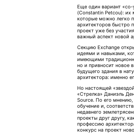
Еще один вариант «со-
(Constantin Petcou): и
которые можно легко п
архитекторов быстро п
проект уже без участ
важный аспект новой а
Секцию Exchange откры
идеями и навыками, к
имеющими традиционное
но и привносит новое 
будущего здания в нат
архитектора: именно е
Но настоящей «звездой
«Стрелка» Даниэль Ден
Source. По его мнению
обучение и, соответст
недавнего землетрясени
проекты друг другу, к
профессию архитектора
конкурс на проект нов