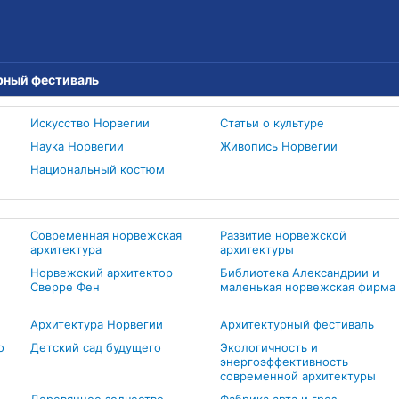
рный фестиваль
Искусство Норвегии
Статьи о культуре
Наука Норвегии
Живопись Норвегии
Национальный костюм
Современная норвежская
Развитие норвежской
архитектура
архитектуры
Норвежский архитектор
Библиотека Александрии и
Сверре Фен
маленькая норвежская фирма
Архитектура Норвегии
Архитектурный фестиваль
о
Детский сад будущего
Экологичность и
энергоэффективность
современной архитектуры