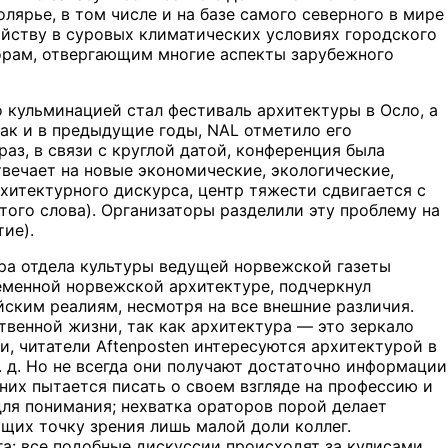
ярье, в том числе и на базе самого северного в мире
йству в суровых климатических условиях городского
орам, отвергающим многие аспекты зарубежного
о кульминацией стал фестиваль архитектуры в Осло, а
ак и в предыдущие годы, NAL отметило его
аз, в связи с круглой датой, конференция была
вечает на новые экономические, экологические,
хитектурного дискурса, центр тяжести сдвигается с
ого слова). Организаторы разделили эту проблему на
тие).
ора отдела культуры ведущей норвежской газеты
ременной норвежской архитектуре, подчеркнул
йским реалиям, несмотря на все внешние различия.
твенной жизни, так как архитектура — это зеркало
и, читатели Aftenposten интересуются архитектурой в
. д. Но не всегда они получают достаточно информации
них пытается писать о своем взгляде на профессию и
для понимания; нехватка ораторов порой делает
щих точку зрения лишь малой доли коллег.
а: все подобные дискуссии происходят за кулисами,