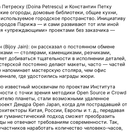
Петреску (Doina Petrescu) и Константин Петку
дские огороды, домовые библиотеки, общие кухни,
е используемое городское пространство. Инициативу
ородов Парижа — и сами развивают тот или иной
ся «упреждающими» проектами без заказчика —
Bijoy Jain): он рассказал о постоянном обмене
иками — столярами, каменщиками, резчиками,
ет добиваться тщательности в исполнении деталей,
астерской постоянно делают макеты, часто — частей
ше напоминает мастерскую столяра, чем офис
еннале, где удостоились награды жюри.
ошо известный москвичам по проектам Института
нности с точки зрения методики Open Source и Crowd
жителю планеты, стали возможными удаленное
роект Дендра Open Japan, когда для пострадавшей от
итекторы Китая, России, Европы и т. д., передавая
й и гуманистический подход сможет преобразить
ды не отвечают требованиям современности. Так,
участников наработать количество человеко-часов,