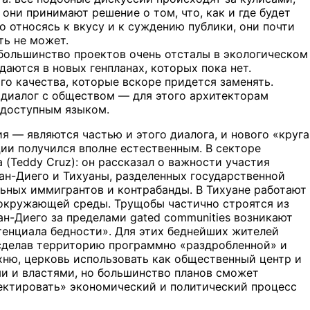
они принимают решение о том, что, как и где будет
 относясь к вкусу и к суждению публики, они почти
ть не может.
 большинство проектов очень отсталы в экологическом
аются в новых генпланах, которых пока нет.
 качества, которые вскоре придется заменять.
 диалог с обществом — для этого архитекторам
и доступным языком.
я — являются частью и этого диалога, и нового «круга
ии получился вполне естественным. В секторе
 (Teddy Cruz): он рассказал о важности участия
н-Диего и Тихуаны, разделенных государственной
ьных иммигрантов и контрабанды. В Тихуане работают
я окружающей среды. Трущобы частично строятся из
н-Диего за пределами gated communities возникают
отенциала бедности». Для этих беднейших жителей
 сделав территорию программно «раздробленной» и
ню, церковь использовать как общественный центр и
ми и властями, но большинство планов сможет
оектировать» экономический и политический процесс