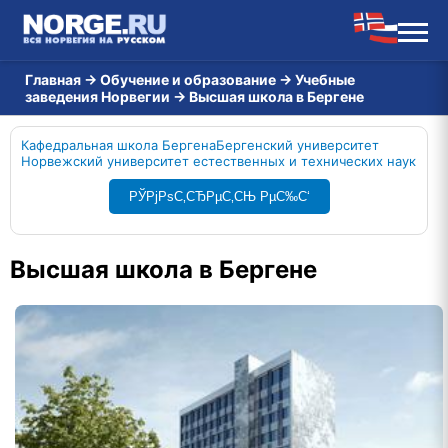
Главная
→
Обучение и образование
→
Учебные
заведения Норвегии
→
Высшая школа в Бергене
Кафедральная школа Бергена
Бергенский университет
Норвежский университет естественных и технических наук
РЎРјРѕС‚СЂРµС‚СЊ РµС‰С‘
Высшая школа в Бергене