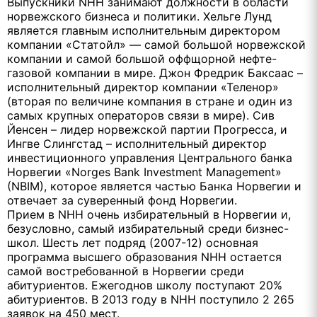
Выпускники NHH занимают должности в области
норвежского бизнеса и политики. Хельге Лунд
является главным исполнительным директором
компании «Статойл» — самой большой норвежской
компании и самой большой оффщорной нефте-
газовой компании в мире. Джон Фредрик Баксаас –
исполнительный директор компании «Теленор»
(вторая по величине компания в стране и один из
самых крупных операторов связи в мире). Сив
Йенсен – лидер норвежской партии Прогресса, и
Ингве Слингстад – исполнительный директор
инвестиционного управления Центрального банка
Норвегии «Norges Bank Investment Management»
(NBIM), которое является частью Банка Норвегии и
отвечает за суверенный фонд Норвегии.
Прием в NHH очень избирательный в Норвегии и,
безусловно, самый избирательный среди бизнес-
школ. Шесть лет подряд (2007-12) основная
программа высшего образования NHH остается
самой востребованной в Норвегии среди
абитуриентов. Ежегоднов школу поступают 20%
абитуриентов. В 2013 году в NHH поступило 2 265
заявок на 450 мест.