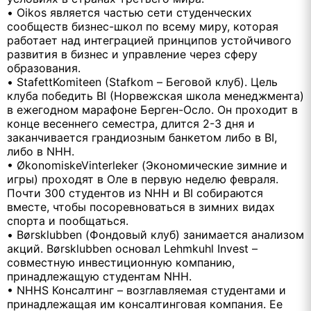
• Oikos является частью сети студенческих
сообществ бизнес-школ по всему миру, которая
работает над интеграцией принципов устойчивого
развития в бизнес и управление через сферу
образования.
• StafettKomiteen (Stafkom – Беговой клуб). Цель
клуба победить BI (Норвежская школа менеджмента)
в ежегодном марафоне Берген-Осло. Он проходит в
конце весеннего семестра, длится 2-3 дня и
заканчивается грандиозным банкетом либо в BI,
либо в NHH.
• ØkonomiskeVinterleker (Экономические зимние и
игры) проходят в Оле в первую неделю февраля.
Почти 300 студентов из NHH и BI собираются
вместе, чтобы посоревноваться в зимних видах
спорта и пообщаться.
• Børsklubben (Фондовый клуб) занимается анализом
акций. Børsklubben основал Lehmkuhl Invest –
совместную инвестиционную компанию,
принадлежащую студентам NHH.
• NHHS Консалтинг – возглавляемая студентами и
принадлежащая им консалтинговая компания. Ее