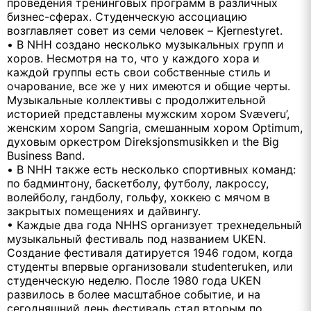
проведения тренинговых программ в различных
бизнес-сферах. Студенческую ассоциацию
возглавляет совет из семи человек – Kjernestyret.
• В NHH создано несколько музыкальных групп и
хоров. Несмотря на то, что у каждого хора и
каждой группы есть свои собственные стиль и
очарование, все же у них имеются и общие черты.
Музыкальные коллективы с продолжительной
историей представлены мужским хором Svæveru’,
женским хором Sangria, смешанным хором Optimum,
духовым оркестром Direksjonsmusikken и the Big
Business Band.
• В NHH также есть несколько спортивных команд:
по бадминтону, баскетболу, футболу, лакроссу,
волейболу, гандболу, гольфу, хоккею с мячом в
закрытых помещениях и дайвингу.
• Каждые два года NHHS организует трехнедельный
музыкальный фестиваль под названием UKEN.
Создание фестиваля датируется 1946 годом, когда
студенты впервые организовали studenteruken, или
студенческую неделю. После 1980 года UKEN
развилось в более масштабное событие, и на
сегодняшний день фестиваль стал вторым по