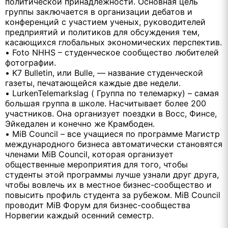
политической принадлежности. Основная цель
группы заключается в организации дебатов и
конференций с участием ученых, руководителей
предприятий и политиков для обсуждения тем,
касающихся глобальных экономических перспектив.
• Foto NHHS – студенческое сообщество любителей
фотографии.
• K7 Bulletin, или Bulle, — название студенческой
газеты, печатающейся каждые две недели.
• LurkenTelemarkslag ( Группа по телемарку) – самая
большая группа в школе. Насчитывает более 200
участников. Она организует поездки в Восс, Финсе,
Эйкедален и конечно же Крамбоден.
• MiB Council – все учащиеся по программе Магистр
международного бизнеса автоматически становятся
членами MiB Council, которая организует
общественные мероприятия для того, чтобы
студенты этой программы лучше узнали друг друга,
чтобы вовлечь их в местное бизнес-сообщество и
повысить профиль студента за рубежом. MiB Council
проводит MiB Форум для бизнес-сообщества
Норвегии каждый осенний семестр.