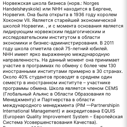
Норвежская школа бизнеса (норв.: Norges
Handelshøyskole) или NHH находится в Бергене,
Норвегия. Она была открыта в 1936 году королем
Хоконом VII. Является старейшей экономической
школой Норвегии. , и с момента основания является
лидирующим норвежским педагогическим и
исследовательским институтом в области
экономики и бизнес-администрирования. В 2011
году школа отметила свой 75-летний юбилей.
NHH имеет ярко выраженную международную
направленность. На данный момент она принимает
участие в программах по обмену с более чем 130
иностранными институтами примерно в 30 странах.
Около 40% студентов проводят в среднем один
семестр в иностранном институте – участнике
программы обмена. Школа является членом CEMS
(Глобальный Альянс в Области Образования по
Менеджменту) и Партнерства в области
международного менеджмента (PIM —Partnershipin
International Management) и аккредитована EQUIS
(European Quality Improvement System – Европейская
Система Усовершенствования Качества).