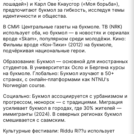
лошадей») и Карл Ове Кнаусгор («Моя борьба»),
предпочитают букмол за гибкость, исследуя темы
идентичности и общества.
В СМИ: Центральные газеты на букмоле. ТВ (NRK)
использует оба, но букмол — в новостях и сериалах
вроде «Skam», популярном среди молодёжи. Кино:
Фильмы вроде «Кон-Тики» (2012) на букмоле,
подчёркивая национальные герои.
Образование: Букмол — основной для иностранных
студентов. В университетах Осло и Бергена курсы
на букмоле. Глобально: Букмол изучают в 50+
странах, с онлайн-платформами как NTNU's
Norwegian course.
Социально: Букмол ассоциируется с урбанизмом и
прогрессом, нюнорск — с традициями. Миграция
усиливает букмол в городах, где 30% жителей —
иммигранты (2024). В северных регионах букмол
смешивается с саамским.
Культурные фестивали: Riddu Ri??u использует