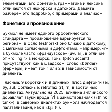
элементами. Его фонетика, грамматика и лексика
отличаются от нюнорска и датского. Давайте
разберём это подробно, с примерами и анализом.
Фонетика и произношение
Букмол не имеет единого орфоэпического
стандарта — произношение варьируется по
регионам. В Осло (østnorsk) оно близко к датскому,
с мягкими согласными и дифтонгами. Например, «r»
в букмоле часто «французское» (uvular), в отличие
от «rolling r» в нюнорск. Тоны (pitch accent)
присутствуют, как в шведском: слово «bønder»
(фермеры) имеет тон 1 или 2 в зависимости от
диалекта.
Гласные: 9 коротких и 9 длинных, плюс дифтонги (ei,
øy, au). Согласные: retroflex (rt, rn) в восточных
диалектах. Актуально на 2025: влияние английского
добавляет звуки вроде [?] в заимствованиях («think
tank»). В северных диалектах букмола наблюдается
палатализация, как в «kj» (ч).