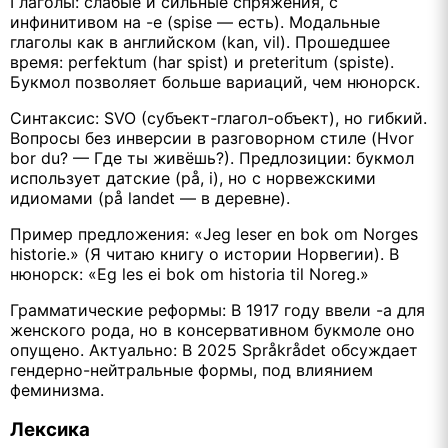
Глаголы: слабые и сильные спряжения, с
инфинитивом на -e (spise — есть). Модальные
глаголы как в английском (kan, vil). Прошедшее
время: perfektum (har spist) и preteritum (spiste).
Букмол позволяет больше вариаций, чем нюнорск.
Синтаксис: SVO (субъект-глагол-объект), но гибкий.
Вопросы без инверсии в разговорном стиле (Hvor
bor du? — Где ты живёшь?). Предлозиции: букмол
использует датские (på, i), но с норвежскими
идиомами (på landet — в деревне).
Пример предложения: «Jeg leser en bok om Norges
historie.» (Я читаю книгу о истории Норвегии). В
нюнорск: «Eg les ei bok om historia til Noreg.»
Грамматические реформы: В 1917 году ввели -a для
женского рода, но в консервативном букмоле оно
опущено. Актуально: В 2025 Språkrådet обсуждает
гендерно-нейтральные формы, под влиянием
феминизма.
Лексика