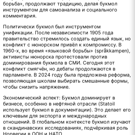
борьба», продолжают традицию, делая букмол
инструментом для самоанализа и социального
комментария.
Политически букмол был инструментом
унификации. После независимости 1905 года
правительство стремилось создать единый язык, но
конфликт с нюнорском привёл к компромиссу. В
1960-х, во время «языковой борьбы» (språkkampen),
активисты нюнорска протестовали против
доминирования букмола в СМИ. Сегодня этот
конфликт смягчён, но дебаты продолжаются в
парламенте. В 2024 году была предложена реформа,
позволяющая школам выбирать смешанные формы,
чтобы снизить напряжение.
Экономический аспект: Букмол доминирует в
бизнесе, особенно в нефтяной отрасли (Statoil
использует букмол в документации). Это делает его
ключевым для экспорта и международных
отношений. В глобальном контексте букмол изучают
в скандинавских исследованиях, подчёркивая роль
Норвегии в ООН и НАТО.