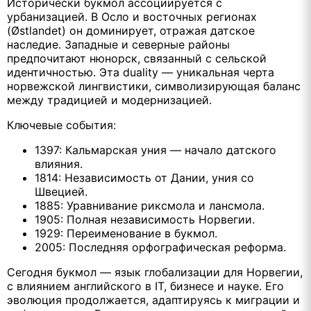
Исторически букмол ассоциируется с
урбанизацией. В Осло и восточных регионах
(Østlandet) он доминирует, отражая датское
наследие. Западные и северные районы
предпочитают нюнорск, связанный с сельской
идентичностью. Эта duality — уникальная черта
норвежской лингвистики, символизирующая баланс
между традицией и модернизацией.
Ключевые события:
1397: Кальмарская уния — начало датского
влияния.
1814: Независимость от Дании, уния со
Швецией.
1885: Уравнивание риксмола и лансмола.
1905: Полная независимость Норвегии.
1929: Переименование в букмол.
2005: Последняя орфографическая реформа.
Сегодня букмол — язык глобализации для Норвегии,
с влиянием английского в IT, бизнесе и науке. Его
эволюция продолжается, адаптируясь к миграции и