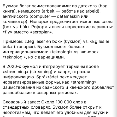
Букмол богат заимствованиями: из датского (bog —
книга), немецкого (arbeit — работа как arbeid),
английского (computer — datamaskin или
компьютер). Нюнорск предпочитает исконные слова
(bok vs. bók). Реформы ввели норвежские варианты:
«fly» вместо «aeroplan».
Примеры: «Jeg leser en bok» (букмол) vs. «Eg les ei
bok» (нюнорск). Букмол имеет больше
интернационализмов: «teknologi» vs. нюнорск
«teknologi», но с вариациями.
В 2020-х букмол интегрирует термины вроде
«strømming» (streaming) и «app», отражая
цифровизацию. Språkrådet рекомендует
норвегизированные формы, как «strømming».
Заимствования из саамского и квенского добавляют
разнообразие в северных регионах.
Словарный запас: Около 100 000 слов в
стандартных словарях. Букмол более открыт к
неологизмам, что делает его удобным для науки и