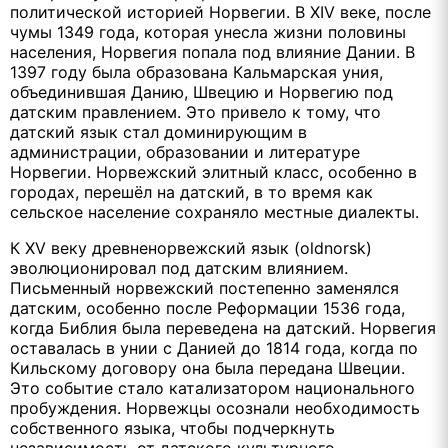
политической историей Норвегии. В XIV веке, после
чумы 1349 года, которая унесла жизни половины
населения, Норвегия попала под влияние Дании. В
1397 году была образована Кальмарская уния,
объединившая Данию, Швецию и Норвегию под
датским правлением. Это привело к тому, что
датский язык стал доминирующим в
администрации, образовании и литературе
Норвегии. Норвежский элитный класс, особенно в
городах, перешёл на датский, в то время как
сельское население сохраняло местные диалекты.
К XV веку древненорвежский язык (oldnorsk)
эволюционировал под датским влиянием.
Письменный норвежский постепенно заменялся
датским, особенно после Реформации 1536 года,
когда Библия была переведена на датский. Норвегия
оставалась в унии с Данией до 1814 года, когда по
Кильскому договору она была передана Швеции.
Это событие стало катализатором национального
пробуждения. Норвежцы осознали необходимость
собственного языка, чтобы подчеркнуть