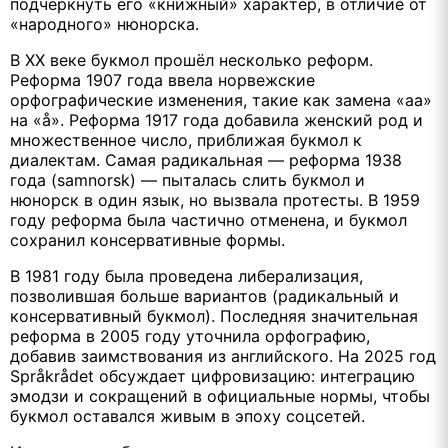
подчеркнуть его «книжный» характер, в отличие от
«народного» нюнорска.
В XX веке букмол прошёл несколько реформ.
Реформа 1907 года ввела норвежские
орфографические изменения, такие как замена «aa»
на «å». Реформа 1917 года добавила женский род и
множественное число, приближая букмол к
диалектам. Самая радикальная — реформа 1938
года (samnorsk) — пыталась слить букмол и
нюнорск в один язык, но вызвала протесты. В 1959
году реформа была частично отменена, и букмол
сохранил консервативные формы.
В 1981 году была проведена либерализация,
позволившая больше вариантов (радикальный и
консервативный букмол). Последняя значительная
реформа в 2005 году уточнила орфографию,
добавив заимствования из английского. На 2025 год
Språkrådet обсуждает цифровизацию: интеграцию
эмодзи и сокращений в официальные нормы, чтобы
букмол оставался живым в эпоху соцсетей.