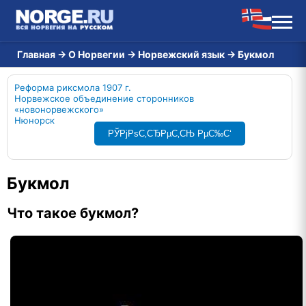
Главная
→
О Норвегии
→
Норвежский язык
→
Букмол
Реформа риксмола 1907 г.
Норвежское объединение сторонников
«новонорвежского»
Нюнорск
РЎРјРѕС‚СЂРµС‚СЊ РµС‰С‘
Букмол
Что такое букмол?