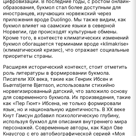
цифровизации. В последние годы, с ростом онлайн-
образования, букмол стал более доступным для
иностранцев, изучающих норвежский через
приложения вроде Duolingo. Мы также видим, как
букмол влияет на саамские языки в северной
Норвегии, где происходят культурные обмены.
Кроме того, в контексте климатических изменений
букмол обогащается терминами вроде «klimakrise»
(климатический кризис), что отражает социальные
приоритеты страны.
Расширяя исторический контекст, стоит отметить
роль литературы в формировании букмола.
Писатели XIX века, такие как Генрик Ибсен и
Бьørnstjerne Bjørnson, использовали стихийно
норвегизированный датский, что заложило основу
для современного букмола. Их произведения, такие
как «Пер Гюнт» Ибсена, не только формировали
язык, но и национальную идентичность. В XX веке
Кнут Гамсун добавил психологическую глубину,
используя букмол для описания внутреннего мира
персонажей. Современные авторы, как Карл Ове
Кнаусгор с его автобиографической серией «Моя