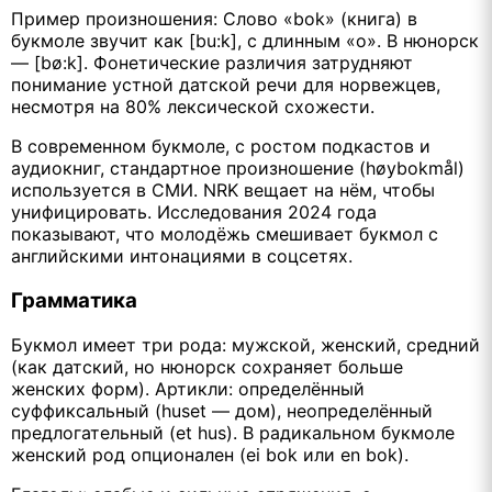
Пример произношения: Слово «bok» (книга) в
букмоле звучит как [bu:k], с длинным «o». В нюнорск
— [bø:k]. Фонетические различия затрудняют
понимание устной датской речи для норвежцев,
несмотря на 80% лексической схожести.
В современном букмоле, с ростом подкастов и
аудиокниг, стандартное произношение (høybokmål)
используется в СМИ. NRK вещает на нём, чтобы
унифицировать. Исследования 2024 года
показывают, что молодёжь смешивает букмол с
английскими интонациями в соцсетях.
Грамматика
Букмол имеет три рода: мужской, женский, средний
(как датский, но нюнорск сохраняет больше
женских форм). Артикли: определённый
суффиксальный (huset — дом), неопределённый
предлогательный (et hus). В радикальном букмоле
женский род опционален (ei bok или en bok).