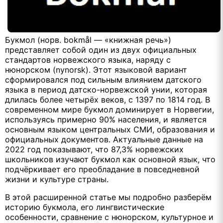
Букмол (норв. bokmål — «книжная речь»)
представляет собой один из двух официальных
стандартов норвежского языка, наряду с
нюнорском (nynorsk). Этот языковой вариант
сформировался под сильным влиянием датского
языка в период датско-норвежской унии, которая
длилась более четырёх веков, с 1397 по 1814 год. В
современном мире букмол доминирует в Норвегии,
используясь примерно 90% населения, и является
основным языком центральных СМИ, образования и
официальных документов. Актуальные данные на
2022 год показывают, что 87,3% норвежских
школьников изучают букмол как основной язык, что
подчёркивает его преобладание в повседневной
жизни и культуре страны.
В этой расширенной статье мы подробно разберём
историю букмола, его лингвистические
особенности, сравнение с нюнорском, культурное и