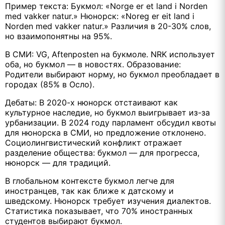
Пример текста: Букмол: «Norge er et land i Norden
med vakker natur.» Нюнорск: «Noreg er eit land i
Norden med vakker natur.» Различия в 20-30% слов,
но взаимопонятны на 95%.
В СМИ: VG, Aftenposten на букмоле. NRK использует
оба, но букмол — в новостях. Образование:
Родители выбирают норму, но букмол преобладает в
городах (85% в Осло).
Дебаты: В 2020-х нюнорск отстаивают как
культурное наследие, но букмол выигрывает из-за
урбанизации. В 2024 году парламент обсудил квоты
для нюнорска в СМИ, но предложение отклонено.
Социолингвистический конфликт отражает
разделение общества: букмол — для прогресса,
нюнорск — для традиций.
В глобальном контексте букмол легче для
иностранцев, так как ближе к датскому и
шведскому. Нюнорск требует изучения диалектов.
Статистика показывает, что 70% иностранных
студентов выбирают букмол.