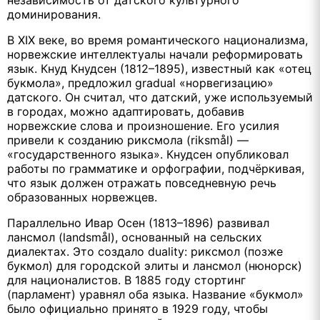
независимость от датского культурного
доминирования.
В XIX веке, во время романтического национализма,
норвежские интеллектуалы начали реформировать
язык. Кнуд Кнудсен (1812–1895), известный как «отец
букмола», предложил gradual «норвегизацию»
датского. Он считал, что датский, уже используемый
в городах, можно адаптировать, добавив
норвежские слова и произношение. Его усилия
привели к созданию риксмола (riksmål) —
«государственного языка». Кнудсен опубликовал
работы по грамматике и орфографии, подчёркивая,
что язык должен отражать повседневную речь
образованных норвежцев.
Параллельно Ивар Осен (1813–1896) развивал
лансмол (landsmål), основанный на сельских
диалектах. Это создало duality: риксмол (позже
букмол) для городской элиты и лансмол (нюнорск)
для националистов. В 1885 году стортинг
(парламент) уравнял оба языка. Название «букмол»
было официально принято в 1929 году, чтобы