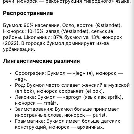
речи, нюнорск — реконструкция «народного» языка.
Распространение
Букмол: 90% населения, Осло, восток (Østlandet).
Нюнорск: 10-15%, запад (Vestlandet), сельские
районы. Школьники: 87% букмол vs. 13% нюнорск
(2022). В городах букмол доминирует из-за
урбанизации.
Лингвистические различия
Орфография: Букмол — «jeg» (я), нюнорск —
«eg».
Род: Букмол часто сливает женский в мужской
(en bok), нюнорск сохраняет (ei bok).
Лексика: Букмол — «sprog» (язык как språk),
нюнорск — «mål».
Заимствования: Букмол больше принимает
иностранные слова, нюнорск — purist.
Грамматика: Букмол имеет больше датских
конструкций, нюнорск — архаичных.