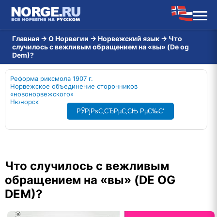
Главная
→
О Норвегии
→
Норвежский язык
→
Что
случилось с вежливым обращением на «вы» (De og
Dem)?
Реформа риксмола 1907 г.
Норвежское объединение сторонников
«новонорвежского»
Нюнорск
РЎРјРѕС‚СЂРµС‚СЊ РµС‰С‘
Что случилось с вежливым
обращением на «вы» (DE OG
DEM)?