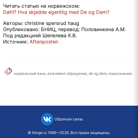
Читать статью на норвежском:
Døh!? Hva skjedde egentlig med De og Dem?
Авторы: christine spersrud haug
Опубликовано: БНИЦ, перевод: Половинкина А.М.
Под редакцией Шепелева К.В.
Источник:
Aftenposten
норвежский язык, вежливое обращение, de og dem, языкознание
Обратная связь
©
Norge.ru
1999—2026. Все права защищены.