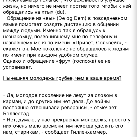
жизнь, но ничего не имеет против того, чтобы к ней
обращались на «ты» (du).
- Обращение на «вы» (De og Dem) в повседневном
языке помогает создать дистанцию в общении
между людьми. Именно так я обращусь к
незнакомцу, позвонившему мне по телефону и
назвавшему меня по имени. «Привет, Сольвейг», -
скажет он. Мое поколение не обращалось к людям
по имени при каждом удобном случае.
Однако и обращение «фру» (госпожа) ее не
устраивает.
Нынешняя молодежь грубее, чем в ваше время?
- Да, молодое поколение не лезут за словом в
карман, и до других им нет дела. До войны
постоянно отвешивали реверансы, - отмечает
Боллестад.
- Нет, думаю, у нас прекрасная молодежь, просто у
них очень мало времени, им некогда уделять его
нам, старикам, - сообщает Гилленхаммер.