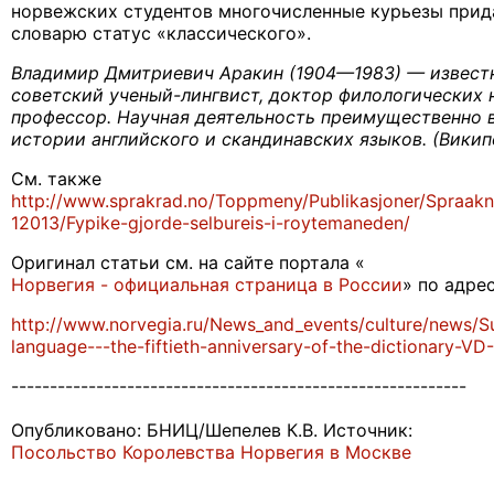
норвежских студентов многочисленные курьезы прид
словарю статус «классического».
Владимир Дмитриевич Аракин (1904—1983) — извест
советский ученый-лингвист, доктор филологических н
профессор. Научная деятельность преимущественно 
истории английского и скандинавских языков. (Викип
См. также
http://www.sprakrad.no/Toppmeny/Publikasjoner/Spraakn
12013/Fypike-gjorde-selbureis-i-roytemaneden/
Оригинал статьи см. на сайте портала «
Норвегия - официальная страница в России
» по адрес
http://www.norvegia.ru/News_and_events/culture/news/Su
language---the-fiftieth-anniversary-of-the-dictionary-VD
-----------------------------------------------------------
Опубликовано: БНИЦ/Шепелев К.В. Источник:
Посольство Королевства Норвегия в Москве