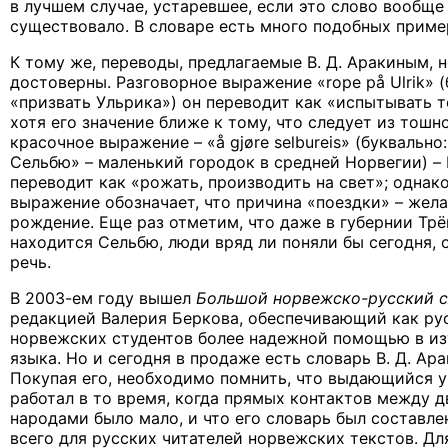
в лучшем случае, устаревшее, если это слово вообще
существовало. В словаре есть много подобных приме
К тому же, переводы, предлагаемые В. Д. Аракиным, н
достоверны. Разговорное выражение «rope på Ulrik» (
«призвать Ульрика») он переводит как «испытывать т
хотя его значение ближе к тому, что следует из тошн
красочное выражение – «å gjøre selbureis» (буквально:
Сельбю» – маленький городок в средней Норвегии) – 
переводит как «рожать, производить на свет»; однак
выражение обозначает, что причина «поездки» – жел
рождение. Еще раз отметим, что даже в губернии Трён
находится Сельбю, люди вряд ли поняли бы сегодня, 
речь.
В 2003-ем году вышел
Большой норвежско-русский с
редакцией Валерия Беркова, обеспечивающий как рус
норвежских студентов более надежной помощью в и
языка. Но и сегодня в продаже есть словарь В. Д. Ара
Покупая его, необходимо помнить, что выдающийся 
работал в то время, когда прямых контактов между 
народами было мало, и что его словарь был составле
всего для русских читателей норвежских текстов. Дл