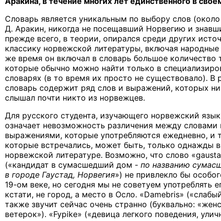
Аракина, в течение многих лет единственного в свое
Словарь является уникальным по выбору слов (около 7
Д. Аракин, никогда не посещавший Норвегию и знавш
прежде всего, в теории, опирался среди других исто
классику норвежской литературы, включая народные 
же время он включал в словарь большое количество 
которые обычно можно найти только в специализиро
словарях (в то время их просто не существовало). В р
словарь содержит ряд слов и выражений, которых ни
слышал почти никто из норвежцев.
Для русского студента, изучающего норвежский язык,
означает невозможность различения между словами 
выражениями, которые употребляются ежедневно, и 
которые встречались, может быть, только однажды в
норвежской литературе. Возможно, что слово «gausta
(«кандидат в сумасшедший дом -
по названию сумас
в городе Гаустад, Норвегия
») не привлекло бы особо
19-ом веке, но сегодня мы не советуем употреблять ег
кстати, не город, а место в Осло. «Damebris» («слабы
также звучит сейчас очень странно (буквально: «жен
ветерок»). «Fypike» («девица легкого поведения, улич