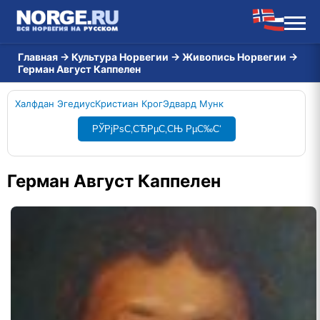
Главная
→
Культура Норвегии
→
Живопись Норвегии
→
Герман Август Каппелен
Халфдан Эгедиус
Кристиан Крог
Эдвард Мунк
РЎРјРѕС‚СЂРµС‚СЊ РµС‰С‘
Герман Август Каппелен