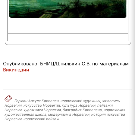
Опубликовано: БНИЦ/Шпилькин С.В. по материалам
Википедии
Герман Август Каппелен, норвежский художник, живопись
Норвегии, искусство Норвегии, культура Норвегии, пейзажи
Норвегии, художники Норвегии, биография Каппелена, норвежская
художественная школа, модернизм в Норвегии, история искусства
Норвегии, норвежский пейзаж