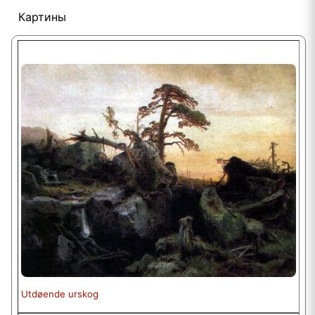
Картины
Utdøende urskog