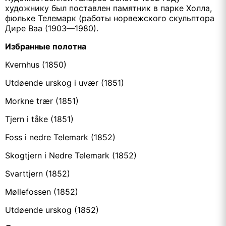
художнику был поставлен памятник в парке Холла,
фюльке Телемарк (работы норвежского скульптора
Дире Ваа (1903—1980).
Избранные полотна
Kvernhus (1850)
Utdøende urskog i uvær (1851)
Morkne trær (1851)
Tjern i tåke (1851)
Foss i nedre Telemark (1852)
Skogtjern i Nedre Telemark (1852)
Svarttjern (1852)
Møllefossen (1852)
Utdøende urskog (1852)