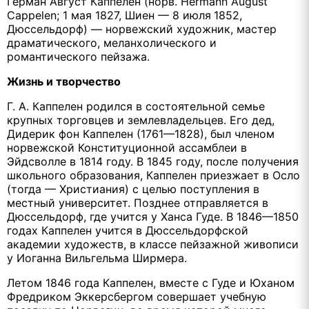
Герман Август Каппелен (норв. Hermann August
Cappelen; 1 мая 1827, Шиен — 8 июля
1852,
Дюссельдорф) — норвежский художник, мастер
драматического, меланхолического и
романтического пейзажа.
Жизнь и творчество
Г. А. Каппелен родился в состоятельной семье
крупных торговцев и землевладельцев. Его дед,
Дидерик фон Каппелен (1761—1828), был членом
норвежской Конституционной ассамблеи в
Эйдсволле в 1814 году. В 1845 году, после получения
школьного образования, Каппелен приезжает в Осло
(тогда — Христиания) с целью поступления в
местный университет. Позднее отправляется в
Дюссельдорф, где учится у Ханса Гуде. В 1846—1850
годах Каппелен учится в Дюссельдорфской
академии художеств, в классе пейзажной живописи
у Иоганна Вильгельма Ширмера.
Летом 1846 года Каппелен, вместе с Гуде и Юханом
Фредриком Эккерсбергом совершает учебную