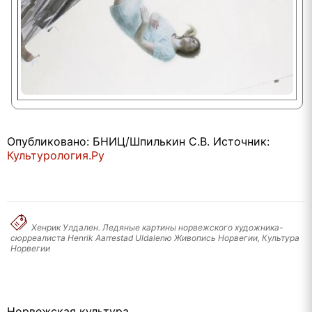
Опубликовано: БНИЦ/Шпилькин С.В. Источник:
Культурология.Ру
Хенрик Улдален. Ледяные картины норвежского художника-
сюрреалиста Henrik Aarrestad Uldalenю Живопись Норвегии, Культура
Норвегии
Норвежская культура