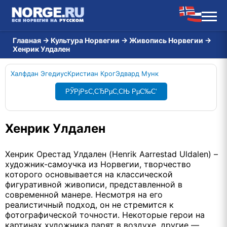
Главная
→
Культура Норвегии
→
Живопись Норвегии
→
Хенрик Улдален
Халфдан Эгедиус
Кристиан Крог
Эдвард Мунк
РЎРјРѕС‚СЂРµС‚СЊ РµС‰С‘
Хенрик Улдален
Хенрик Орестад Улдален (Henrik Aarrestad Uldalen) –
художник-самоучка из Норвегии, творчество
которого основывается на классической
фигуративной живописи, представленной в
современной манере. Несмотря на его
реалистичный подход, он не стремится к
фотографической точности. Некоторые герои на
картинах художника парят в воздухе, другие —