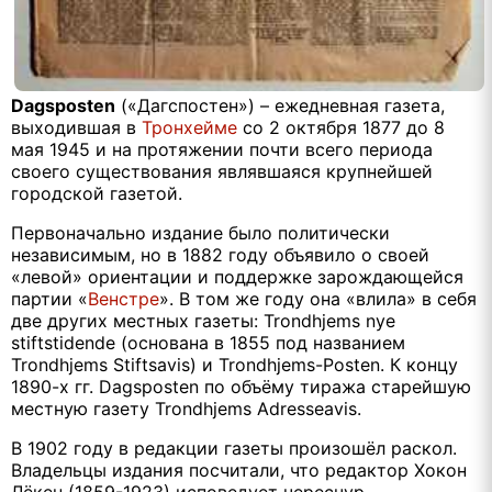
Dagsposten
(«Дагспостен») – ежедневная газета,
выходившая в
Тронхейме
со 2 октября 1877 до 8
мая 1945 и на протяжении почти всего периода
своего существования являвшаяся крупнейшей
городской газетой.
Первоначально издание было политически
независимым, но в 1882 году объявило о своей
«левой» ориентации и поддержке зарождающейся
партии «
Венстре
». В том же году она «влила» в себя
две других местных газеты:
Trondhjems
nye
stiftstidende
(основана в 1855 под названием
Trondhjems
Stiftsavis
) и
Trondhjems
-
Posten
. К концу
1890-х гг.
Dagsposten
по объёму тиража старейшую
местную газету
Trondhjems
Adresseavis
.
В 1902 году в редакции газеты произошёл раскол.
Владельцы издания посчитали, что редактор Хокон