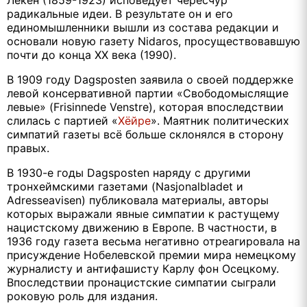
Лёкен (1859-1923) исповедует чересчур
радикальные идеи. В результате он и его
единомышленники вышли из состава редакции и
основали новую газету
Nidaros
, просуществовавшую
почти до конца ХХ века (1990).
В 1909 году
Dagsposten
заявила о своей поддержке
левой консервативной партии «Свободомыслящие
левые» (
Frisinnede
Venstre
), которая впоследствии
слилась с партией «
Хёйре
». Маятник политических
симпатий газеты всё больше склонялся в сторону
правых.
В 1930-е годы
Dagsposten
наряду с другими
тронхеймскими газетами (
Nasjonalbladet
и
Adresseavisen
) публиковала материалы, авторы
которых выражали явные симпатии к растущему
нацистскому движению в Европе. В частности, в
1936 году газета весьма негативно отреагировала на
присуждение Нобелевской премии мира немецкому
журналисту и антифашисту Карлу фон Осецкому.
Впоследствии пронацистские симпатии сыграли
роковую роль для издания.