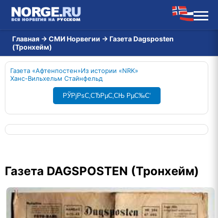
Главная
→
СМИ Норвегии
→
Газета Dagsposten
(Тронхейм)
Газета «Афтенпостен»
Из истории «NRK»
Ханс-Вильхельм Стайнфельд
РЎРјРѕС‚СЂРµС‚СЊ РµС‰С‘
Газета DAGSPOSTEN (Тронхейм)