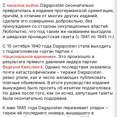
С
началом войны
Dagsposten
окончательно
превратилась в издание прогерманской ориентации,
причём, в отличие от многих других изданий,
сделала это совершенно добровольно, без
принуждения со стороны оккупационных властей.
Любопытно, что под таким же названием выходила
и шведская пронацистская газета (с 1941 по 1945 гг.)
С 15 октября 1940 года
Dagsposten
стала выходить
с подзаголовком «орган партии «
Национальное единение
». Это произошло в
результате прямого давления лидера партии
Видкуна Квислинга
. Однако последствия оказались
почти катастрофическим – тиражи
Dagsposten
резко упали, как и число желающих публиковать
платные объявления. В итоге руководство издания
вынуждено было просить об изъятии подзаголовка.
Но даже после того, как он исчез, репутация газеты
была окончательно подорвана.
К маю 1945 года
Dagsposten
переживает упадок –
тираж её последнего номера, вышедшего в