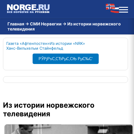
Главная
→
СМИ Норвегии
→
Из истории норвежского
телевидения
Газета «Афтенпостен»
Из истории «NRK»
Ханс-Вильхельм Стайнфельд
РЎРјРѕС‚СЂРµС‚СЊ РµС‰С‘
Из истории норвежского
телевидения