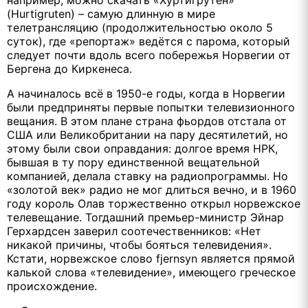
(Hurtigruten) – самую длинную в мире
телетрансляцию (продолжительностью около 5
суток), где «репортаж» ведётся с парома, который
следует почти вдоль всего побережья Норвегии от
Бергена до Киркенеса.
А начиналось всё в 1950-е годы, когда в Норвегии
были предприняты первые попытки телевизионного
вещания. В этом плане страна фьордов отстала от
США или Великобритании на пару десятилетий, но
этому были свои оправдания: долгое время НРК,
бывшая в ту пору единственной вещательной
компанией, делала ставку на радиопрограммы. Но
«золотой век» радио не мог длиться вечно, и в 1960
году король Олав торжественно открыл норвежское
телевещание. Тогдашний премьер-министр Эйнар
Герхардсен заверил соотечественников: «Нет
никакой причины, чтобы бояться телевидения».
Кстати, норвежское слово fjernsyn является прямой
калькой слова «телевидение», имеющего греческое
происхождение.