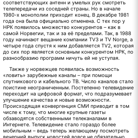
соответствующих антенн и умелых рук смотреть
телепередачи из соседней страны. Но в начале
1980-х монополии приходит конец. В декабре 1981
года она была официально отменена. С тех пор у
НРК появилось множество конкурентов – как в
самой Норвегии, так и за её пределами. Так, в 1988
году начинают вещание компании TV3 и TV Norge, а
четыре года спустя к ним добавляется TV2, которая
до сих пор является основным конкурентом НРК, по
разнообразию программ ничуть ей не уступая.
Также у норвежцев появилась возможность
«ловить» зарубежные каналы – при помощи
спутникового и кабельного ТВ. Число каналов стало
поистине неограниченным. Постепенно телевидение
переходит на цифровой формат, что подразумевает
улучшение качества и новые возможности.
Происходящая конвергенция СМИ приводит в том
числе к тому, что многие крупные газеты
обзаводятся собственными телеканалами в
Интернете. Телевидение стало гораздо более
мобильным – ведь теперь желающему посмотреть
вечерний выпуск новостей вовсе не обязательно