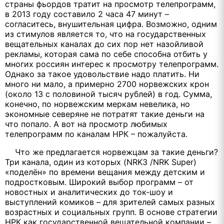
страны фьордов тратит на просмотр телепрограмм,
в 2013 году составило 2 часа 47 минут –
согласитесь, внушительная цифра. Возможно, одним
из стимулов является то, что на государственных
вещательных каналах до сих пор нет назойливой
рекламы, которая сама по себе способна отбить у
многих россиян интерес к просмотру телепрограмм.
Однако за такое удовольствие надо платить. Ни
много ни мало, а примерно 2700 норвежских крон
(около 13 с половиной тысяч рублей) в год. Сумма,
конечно, по норвежским меркам невелика, но
экономные северяне не потратят такие деньги на
что попало. А вот на просмотр любимых
телепрограмм по каналам НРК – пожалуйста.
Что же предлагается норвежцам за такие деньги?
Три канала, один из которых (NRK3 /NRK Super)
«поделён» по времени вещания между детским и
подростковым. Широкий выбор программ – от
новостных и аналитических до ток-шоу и
выступлений комиков – для зрителей самых разных
возрастных и социальных групп. В основе стратегии
НРК как государственной вещательной компании –