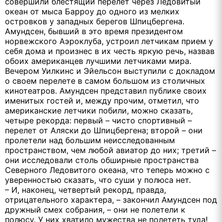
совершили блестящий перелет через Ледовитый
океан от мыса Барроу до одного из мелких
островков у западных берегов Шпицбергена.
Амундсен, бывший в это время президентом
норвежского Аэроклуба, устроил летчикам прием у
себя дома и произнес в их честь яркую речь, назвав
обоих американцев лучшими летчиками мира.
Вечером Уилкинс и Эйельсон выступили с докладом
о своем перелете в самом большом из столичных
кинотеатров. Амундсен представил публике своих
именитых гостей и, между прочим, отметил, что
американские летчики побили, можно сказать,
четыре рекорда: первый – чисто спортивный –
перелет от Аляски до Шпицбергена; второй – они
пролетели над большим неисследованным
пространством, чем любой авиатор до них; третий –
они исследовали столь обширные пространства
Северного Ледовитого океана, что теперь можно с
уверенностью сказать, что суши у полюса нет.
– И, наконец, четвертый рекорд, правда,
отрицательного характера, – закончил Амундсен под
дружный смех собрания, – они не полетели к
полюсу. У них хватило мужества не полететь туда!