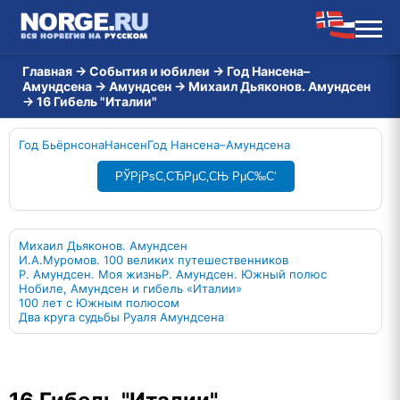
Главная
→
События и юбилеи
→
Год Нансена–
Амундсена
→
Амундсен
→
Михаил Дьяконов. Амундсен
→
16 Гибель "Италии"
Год Бьёрнсона
Нансен
Год Нансена–Амундсена
РЎРјРѕС‚СЂРµС‚СЊ РµС‰С‘
Михаил Дьяконов. Амундсен
И.А.Муромов. 100 великих путешественников
Р. Амундсен. Моя жизнь
Р. Амундсен. Южный полюс
Нобиле, Амундсен и гибель «Италии»
100 лет с Южным полюсом
Два круга судьбы Руаля Амундсена