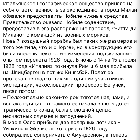
Итальянское Географическое общество приняло на
себя ответственность за экспедицию, а город Милан
обязался предоставить Нобиле нужные средства.
Правительство оказало Нобиле содействие,
предоставив в его распоряжение пароход «Читта ди
Милано» с командой из военных моряков.
Новый воздушный корабль был таких же размеров и
того же типа, что и «Норге», но в конструкцию его
были внесены некоторые изменения, подсказанные
опытом перелета 1926 года. В ночь с 14 на 15 апреля
1928 года «Италия» покинула Рим и 6 мая прибыла
на Шпицберген в тот же Кингсбэй. Полет ее
протекал не гладко, так что один из участников
экспедиции, чехословацкий профессор Бегунек,
писал потом:
– Положительно какой‑то рок тяготел над нами, и
вся экспедиция, от самого ее начала вплоть до ее
трагического конца, была сплошной цепью
несчастных случаев и затруднений.
В мае в Осло прибыли два полярных летчика –
Уилкинс и Эйельсон, которые в 1926 году
собирались соперничать с Амундсеном, а теперь