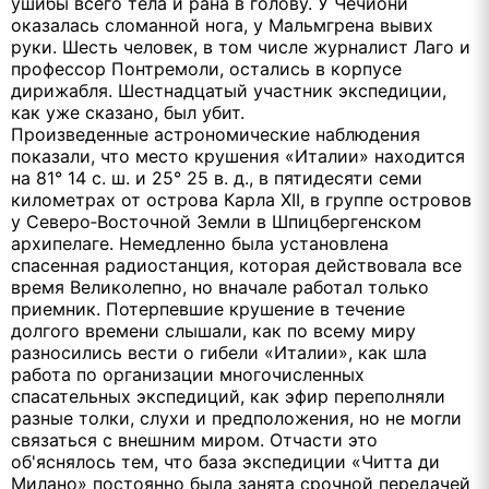
ушибы всего тела и рана в голову. У Чечиони
оказалась сломанной нога, у Мальмгрена вывих
руки. Шесть человек, в том числе журналист Лаго и
профессор Понтремоли, остались в корпусе
дирижабля. Шестнадцатый участник экспедиции,
как уже сказано, был убит.
Произведенные астрономические наблюдения
показали, что место крушения «Италии» находится
на 81° 14 с. ш. и 25° 25 в. д., в пятидесяти семи
километрах от острова Карла XII, в группе островов
у Северо‑Восточной Земли в Шпицбергенском
архипелаге. Немедленно была установлена
спасенная радиостанция, которая действовала все
время Великолепно, но вначале работал только
приемник. Потерпевшие крушение в течение
долгого времени слышали, как по всему миру
разносились вести о гибели «Италии», как шла
работа по организации многочисленных
спасательных экспедиций, как эфир переполняли
разные толки, слухи и предположения, но не могли
связаться с внешним миром. Отчасти это
об'яснялось тем, что база экспедиции «Читта ди
Милано» постоянно была занята срочной передачей