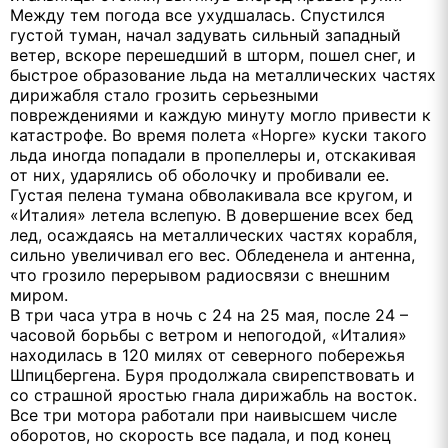
Между тем погода все ухудшалась. Спустился
густой туман, начал задувать сильный западный
ветер, вскоре перешедший в шторм, пошел снег, и
быстрое образование льда на металлических частях
дирижабля стало грозить серьезными
повреждениями и каждую минуту могло привести к
катастрофе. Во время полета «Норге» куски такого
льда иногда попадали в пропеллеры и, отскакивая
от них, ударялись об оболочку и пробивали ее.
Густая пелена тумана обволакивала все кругом, и
«Италия» летела вслепую. В довершение всех бед
лед, осаждаясь на металлических частях корабля,
сильно увеличивал его вес. Обледенела и антенна,
что грозило перерывом радиосвязи с внешним
миром.
В три часа утра в ночь с 24 на 25 мая, после 24 –
часовой борьбы с ветром и непогодой, «Италия»
находилась в
120 милях
от северного побережья
Шпицбергена. Буря продолжала свирепствовать и
со страшной яростью гнала дирижабль на восток.
Все три мотора работали при наивысшем числе
оборотов, но скорость все падала, и под конец