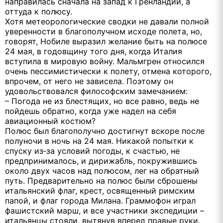
направилась сначала на запад к Гренландии, а
оттуда к полюсу.
Хотя метеорологические сводки не давали полной
уверенности в благополучном исходе полета, но,
говорят, Нобиле выразил желание быть на полюсе
24 мая, в годовщину того дня, когда Италия
вступила в мировую войну. Мальмгрен относился
очень пессимистически к полету, отмена которого,
впрочем, от него не зависела. Поэтому он
удовольствовался философским замечанием:
– Погода не из блестящих, но все равно, ведь не
пойдешь обратно, когда уже надел на себя
авиационный костюм?
Полюс был благополучно достигнут вскоре после
полуночи в ночь на 24 мая. Никакой попытки к
спуску из‑за условий погоды, к счастью, не
предпринималось, и дирижабль, покружившись
около двух часов над полюсом, лег на обратный
путь. Предварительно на полюс были сброшены
итальянский флаг, крест, освященный римским
папой, и флаг города Милана. Граммофон играл
фашистский марш, и все участники экспедиции –
итальянцы стояли, вытянув вперед правые руки.