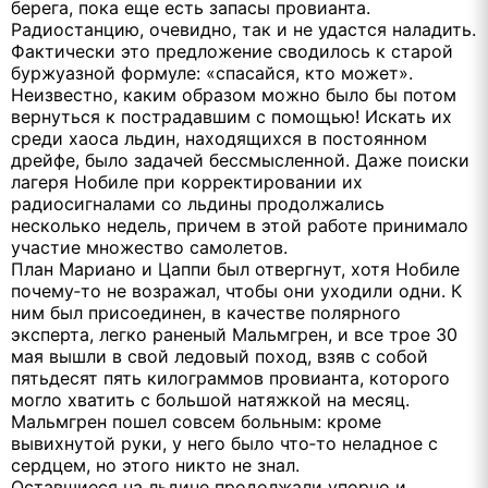
берега, пока еще есть запасы провианта.
Радиостанцию, очевидно, так и не удастся наладить.
Фактически это предложение сводилось к старой
буржуазной формуле: «спасайся, кто может».
Неизвестно, каким образом можно было бы потом
вернуться к пострадавшим с помощью! Искать их
среди хаоса льдин, находящихся в постоянном
дрейфе, было задачей бессмысленной. Даже поиски
лагеря Нобиле при корректировании их
радиосигналами со льдины продолжались
несколько недель, причем в этой работе принимало
участие множество самолетов.
План Мариано и Цаппи был отвергнут, хотя Нобиле
почему‑то не возражал, чтобы они уходили одни. К
ним был присоединен, в качестве полярного
эксперта, легко раненый Мальмгрен, и все трое 30
мая вышли в свой ледовый поход, взяв с собой
пятьдесят пять килограммов провианта, которого
могло хватить с большой натяжкой на месяц.
Мальмгрен пошел совсем больным: кроме
вывихнутой руки, у него было что‑то неладное с
сердцем, но этого никто не знал.
Оставшиеся на льдине продолжали упорно и