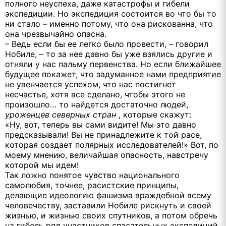
полного неуспеха, даже катастрофы и гибели
экспедиции. Но экспедиция состоится во что бы то
ни стало – именно потому, что она рискованна, что
она чрезвычайно опасна.
– Ведь если бы ее легко было провести, – говорил
Нобиле, – то за нее давно бы уже взялись другие и
отняли у нас пальму первенства. Но если ближайшее
будущее покажет, что задуманное нами предприятие
не увенчается успехом, что нас постигнет
несчастье, хотя все сделано, чтобы этого не
произошло… то найдется достаточно людей,
уроженцев северных стран
, которые скажут:
«Ну, вот, теперь вы сами видите! Мы это давно
предсказывали! Вы не принадлежите к той расе,
которая создает полярных исследователей!» Вот, по
моему мнению, величайшая опасность, навстречу
которой мы идем!
Так ложно понятое чувство национального
самолюбия, точнее, расистские принципы,
делающие идеологию фашизма враждебной всему
человечеству, заставили Нобиле рискнуть и своей
жизнью, и жизнью своих спутников, а потом обречь
на гибель ряд участников спасательных экспедиций.