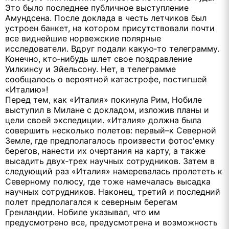
Это было последнее публичное выступление
Амундсена. После доклада в честь летчиков был
устроен банкет, на котором присутствовали почти
все виднейшие норвежские полярные
исследователи. Вдруг подали какую‑то телеграмму.
Конечно, кто‑нибудь шлет свое поздравление
Уилкинсу и Эйельсону. Нет, в телеграмме
сообщалось о вероятной катастрофе, постигшей
«Италию»!
Перед тем, как «Италия» покинула Рим, Нобиле
выступил в Милане с докладом, изложив планы и
цели своей экспедиции. «Италия» должна была
совершить несколько полетов: первый–к Северной
Земле, где предполагалось произвести фотос'емку
берегов, нанести их очертания на карту, а также
высадить двух‑трех научных сотрудников. Затем в
следующий раз «Италия» намеревалась пролететь к
Северному полюсу, где тоже намечалась высадка
научных сотрудников. Наконец, третий и последний
полет предполагался к северным берегам
Гренландии. Нобиле указывал, что им
предусмотрено все, предусмотрена и возможность