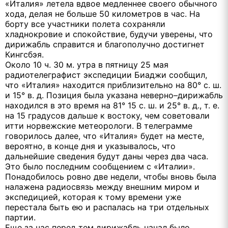
«Италия» летела вдвое медленнее своего обычного
хода, делая не больше 50 километров в час. На
борту все участники полета сохраняли
хладнокровие и спокойствие, будучи уверены, что
дирижабль справится и благополучно достигнет
Кингсбэя.
Около 10 ч.
30 м
. утра в пятницу 25 мая
радиотелеграфист экспедиции Биаджи сообщил,
что «Италия» находится приблизительно на 80° с. ш.
и 15° в. д. Позиция была указана неверно–дирижабль
находился в это время на 81° 15 с. ш. и 25° в. д., т. е.
на 15 градусов дальше к востоку, чем советовали
итти норвежские метеорологи. В телеграмме
говорилось далее, что «Италия» будет на месте,
вероятно, в конце дня и указывалось, что
дальнейшие сведения будут даны через два часа.
Это было последним сообщением с «Италии».
Понадобилось ровно две недели, чтобы вновь была
налажена радиосвязь между внешним миром и
экспедицией, которая к тому времени уже
перестала быть ею и распалась на три отдельных
партии.
Еще за час перед тем дирижабль начал было