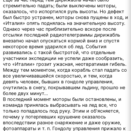
стремительно падать; были выключены моторы,
оказалось, что испортился руль высоты. Но дефект
был быстро устранен, моторы снова пущены в ход, и
«Италия» опять поднялась на значительную высоту.
Однако через час приблизительно вскоре после
отсылки последней радиотелеграммы дирижабль
внезапно начал опускаться кормой вниз и спустя
некоторое время ударился об лед. События
развивались с такой быстротой, что отдельные
участники экспедиции не успели даже сообразить,
что «Италии» грозит ужасная, неотвратимая гибель.
Между тем моментом, когда корабль стал падать со
все увеличивавшейся скоростью, и тем, когда
девять человек, бывших в гондоле управления,
очутились в снегу, покрывавшем льдину, прошло не
более двух минут…
В последний момент моторы были остановлены, и
команда принялась выбрасывать на лед все, что
только попадалось под руку. Этим и об'ясняется,
почему у потерпевших крушение оказалось
впоследствии разное снаряжение и даже оружие,
фотоаппараты и т. п. Гондолу управления прижало к