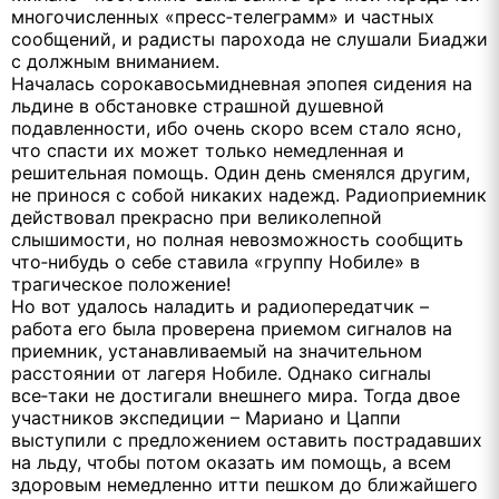
многочисленных «пресс‑телеграмм» и частных
сообщений, и радисты парохода не слушали Биаджи
с должным вниманием.
Началась сорокавосьмидневная эпопея сидения на
льдине в обстановке страшной душевной
подавленности, ибо очень скоро всем стало ясно,
что спасти их может только немедленная и
решительная помощь. Один день сменялся другим,
не принося с собой никаких надежд. Радиоприемник
действовал прекрасно при великолепной
слышимости, но полная невозможность сообщить
что‑нибудь о себе ставила «группу Нобиле» в
трагическое положение!
Но вот удалось наладить и радиопередатчик –
работа его была проверена приемом сигналов на
приемник, устанавливаемый на значительном
расстоянии от лагеря Нобиле. Однако сигналы
все‑таки не достигали внешнего мира. Тогда двое
участников экспедиции – Мариано и Цаппи
выступили с предложением оставить пострадавших
на льду, чтобы потом оказать им помощь, а всем
здоровым немедленно итти пешком до ближайшего