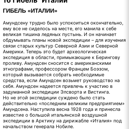
16 Гибель "Италии"
ГИБЕЛЬ «ИТАЛИИ»
Амундсену трудно было успокоиться окончательно,
ему все не сиделось на месте, его манила к себе
великая тишина ледяных пустынь. И он начинает
обдумывать планы новой экспедиции – для изучения
связи старых культур Северной Азии и Северной
Америки. Теперь это будет археологическая
экспедиция в области, примыкающие к Берингову
проливу. Амундсен сносится с американскими
этнографами, профессором Францем Боэзом,
который вызывается собрать необходимые
средства, если Амундсен возьмет руководство на
себя. Амундсен надеется привлечь к участию в
задуманной экспедиции Элсворта и Вистинга.
Но не этой экспедиции суждено было стать
действительно «последним великим предприятием»
Амундсена. Наступила весна 1928 года и принесла
известие о большой итальянской воздушной
экспедиции в Арктику на дирижабле «Италия» под
начальством генерала Нобиле.