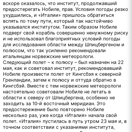
вскоре оказалось, что институт, продолжавший
предостерегать Нобиле, прав. Условия погоды резко
ухудшились, и «Италии» пришлось обратиться
вспять по тому пути, который так настойчиво
указывался институтом. Таким образом Нобиле
подверг свой корабль совершенно ненужному риску
и не использовал благоприятных условий погоды
для исследования области между Шпицбергеном и
полюсом, что так усиленно рекомендовали
итальянцам норвежские метеорологи.
Следующий полет – к полюсу – был назначен на 22
мая, как и советовал институт, рекомендовавший
Нобиле произвести полет от Кингсбэя к северной
Гренландии, затем к полюсу и оттуда обратно в
Кингсбэй. Вместе с тем норвежские метеорологи
настоятельно советовали Нобиле не летать в
области к северу от Шпицбергена, особенно не
заходить за 10‑й восточный меридиан. Это
предостережение было повторено Нобиле
несколько раз, уже когда «Италия» начала свой
полет. «Италия» пустилась в путь утром 23 мая и, в
точном соответствии с указаниями института,