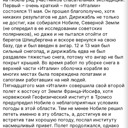
Первый – очень краткий – полет «Италии»
состоялся 11 мая. Он прошел благополучно, хотя
никаких результатов не дал. Дирижабль не только
не достиг, как собирался Нобиле, Северной Земли
(не опередил в ее исследовании советских
полярников), но даже и не пытался отойти от
берегов Шпицбергена и вскоре вернулся на свою
базу, где и был введен в ангар. 12 и 13 мая был
сильный снегопад, и дирижабль едва не был
раздавлен тяжестью снега, потому что ангар не был
покрыт крышей. Во время работ по уборке снега в
верхней части «Италии» оболочка корабля во
многих местах была повреждена лопатами и
сапогами работавших на ней людей.
Пятнадцатого мая «Италия» совершила свой второй
полет к востоку от Земли Франца‑Иосифа, хотя
норвежский Геофизический институт в Тромсо
предупредил Нобиле о неблагоприятных условиях
погоды в этой области. Тем не менее Нобиле решил
лететь именно в эту область, а, достигнув ее и
встретив там хорошую погоду, послал институту
насмешливый привет. Полет продолжался, однако