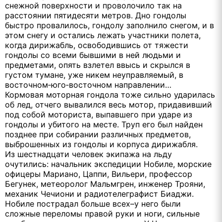
снежной поверхности и проволочило так на
расстоянии пятидесяти метров. Дно гондолы
быстро провалилось, гондолу заполнило снегом, и в
этом снегу и остались лежать участники полета,
когда дирижабль, освободившись от тяжести
гондолы со всеми бывшими в ней людьми и
предметами, опять взлетел ввысь и скрылся в
густом тумане, уже никем неуправляемый, в
восточном‑юго‑восточном направлении…
Кормовая моторная гондола тоже сильно ударилась
об лед, отчего вывалился весь мотор, придавивший
под собой моториста, выпавшего при ударе из
гондолы и убитого на месте. Труп его был найден
позднее при собирании различных предметов,
выброшенных из гондолы и корпуса дирижабля.
Из шестнадцати человек экипажа на льду
очутились: начальник экспедиции Нобиле, морские
офицеры Мариано, Цаппи, Вильери, профессор
Бегунек, метеоролог Мальмгрен, инженер Трояни,
механик Чечиони и радиотелеграфист Биаджи.
Нобиле пострадал больше всех–у него были
сложные переломы правой руки и ноги, сильные