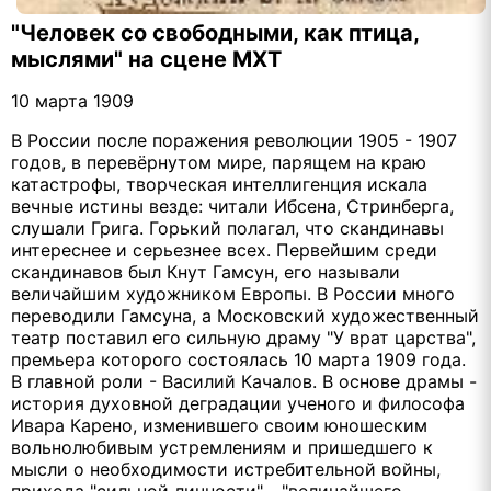
"Человек со свободными, как птица,
мыслями" на сцене МХТ
10 марта 1909
В России после поражения революции 1905 - 1907
годов, в перевёрнутом мире, парящем на краю
катастрофы, творческая интеллигенция искала
вечные истины везде: читали Ибсена, Стринберга,
слушали Грига. Горький полагал, что скандинавы
интереснее и серьезнее всех. Первейшим среди
скандинавов был Кнут Гамсун, его называли
величайшим художником Европы. В России много
переводили Гамсуна, а Московский художественный
театр поставил его сильную драму "У врат царства",
премьера которого состоялась 10 марта 1909 года.
В главной роли - Василий Качалов. В основе драмы -
история духовной деградации ученого и философа
Ивара Карено, изменившего своим юношеским
вольнолюбивым устремлениям и пришедшего к
мысли о необходимости истребительной войны,
прихода "сильной личности" - "величайшего