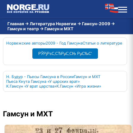
Главная
→
Литература Норвегии
→
Гамсун-2009
→
Гамсун и театр
→
Гамсун и МХТ
Норвежские авторы
2009 - Год Гамсуна
Статьи о литературе
РЎРјРѕС‚СЂРµС‚СЊ РµС‰С‘
Н. Будур - Пьесы Гамсуна в России
Гамсун и МХТ
Пьеса Кнута Гамсуна «У царских врат»
К.Гамсун «У врат царства»
К.Гамсун «Игра жизни»
Гамсун и МХТ