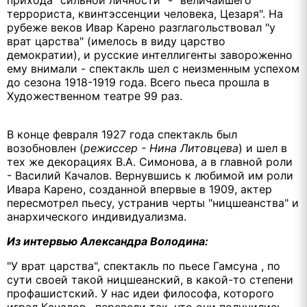
террориста, квинтэссенции человека, Цезаря". На
рубеже веков Ивар Карено разглагольствовал "у
врат царства" (имелось в виду царство
демократии), и русские интеллигенты завороженно
ему внимали - спектакль шел с неизменным успехом
до сезона 1918-1919 года. Всего пьеса прошла в
Художественном театре 99 раз.
В конце февраля 1927 года спектакль был
возобновлен (
режиссер - Нина Литовцева
) и шел в
тех же декорациях В.А. Симонова, а в главной роли
- Василий Качалов. Вернувшись к любимой им роли
Ивара Карено, созданной впервые в 1909, актер
пересмотрел пьесу, устранив черты "ницшеанства" и
анархического индивидуализма.
Из интервью Александра Володина:
"У врат царства", спектакль по пьесе Гамсуна , по
сути своей такой ницшеанский, в какой-то степени
профашистский. У нас идеи философа, которого
играл Качалов , перевели так, что они получились