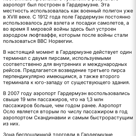
аэропорт был построен в Гардермуэне. Эта
местность использовалась как военный полигон уже
в XVIII веке. С 1912 года поле Гардермуэн постоянно
использовалось для взлета и посадки самолетов, а
во время II мировой войны здесь был устроен
аэродром люфтваффе, которым после войны стали
пользоваться ВВС Норвегии.
В настоящий момент в Гардермуэне действует один
терминал с двумя пирсами, используемыми
соответственно для внутренних и международных
рейсов. Предлагается возведение третьего пирса
перпендикулярно имеющимся, а также второго
терминала к юго-западу от существующего здания.
В 2007 году аэропорт Гардермуэн воспользовались
свыше 19 млн пассажиров, что на 1,3 млн
пассажиров больше, чем годом ранее. Аэропорт
Осло является вторым по числу пассажиром в год
аэропортом Скандинавии и самым быстрорастущим
из них.
Зона беспошлинной торговли в Гардермуэне