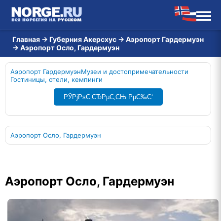
Главная
→
Губерния Акерсхус
→
Аэропорт Гардермуэн
→
Аэропорт Осло, Гардермуэн
Аэропорт Гардермуэн
Музеи и достопримечательности
Гостиницы, отели, кемпинги
РЎРјРѕС‚СЂРµС‚СЊ РµС‰С‘
Аэропорт Осло, Гардермуэн
Аэропорт Осло, Гардермуэн