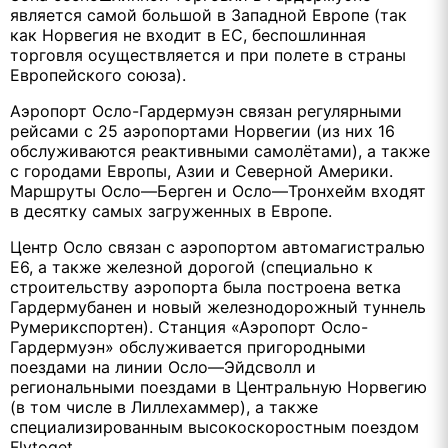
является самой большой в Западной Европе (так
как Норвегия не входит в ЕС, беспошлинная
торговля осуществляется и при полете в страны
Европейского союза).
Аэропорт Осло-Гардермуэн связан регулярными
рейсами с 25 аэропортами Норвегии (из них 16
обслуживаются реактивными самолётами), а также
с городами Европы, Азии и Северной Америки.
Маршруты Осло—Берген и Осло—Тронхейм входят
в десятку самых загруженных в Европе.
Центр Осло связан с аэропортом автомагистралью
E6, а также железной дорогой (специально к
строительству аэропорта была построена ветка
Гардермубанен и новый железнодорожный туннель
Румерикспортен). Станция «Аэропорт Осло-
Гардермуэн» обслуживается пригородными
поездами на линии Осло—Эйдсволл и
региональными поездами в Центральную Норвегию
(в том числе в Лиллехаммер), а также
специализированным высокоскоростным поездом
Flytoget.