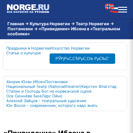
Главная
→
Культура Норвегии
→
Театр Норвегии
→
Постановки
→
«Привидение» Ибсена в «Театральном
особняке»
Праздники в Норвегии
Искусство Норвегии
Статьи о культуре
РЎРјРѕС‚СЂРµС‚СЊ РµС‰С‘
Хенрик Юхан Ибсен
Постановки
Национальный театр (Nationaltheatret)
Кирстен Флагстад
Сталин и Господь Бог на норвежской сцене
Осе Сюннёве Бюе
Ларс Ойно
Алексей Зайцов - театральный художник
Юн Фоссе – современник, которого надо знать