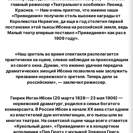
главный режиссер «Театрального особняка» Леонид
Краснов. — Нам очень приятно, что именно наши
«Привидения» получили столь высокие награды от
Королевства Норвегии, да еще в год столетия первой
постановки этой пьесы Ибсена на российской земле, ведь
Малый театр впервые поставил «Привидения» как раз в
1909 году».
«Наш зритель во время спектакля располагается
практически на сцене, словно наблюдая за происходящим
из своего окна. Думаю, что именно удачная передача
драматических эмоций Ибсена позволила нам заслужить
призвание норвежского зрителя. Теперь дело за
российским», — заключил режиссер.
Генрик Иоган Ибсен (20 марта 1828— 23 мая 1906) —
норвежский драматург, родился в семье богатого
коммерсанта. В России Ибсен в начале XX века стал одним
из властителей дум интеллигенции, его пьесы шли во
многих театрах. На советской сцене чаще всего ставятся
«Кукольный дом», «Привидения» и в концертном
исполнении «Пер Гюнт» с музыкой Эдварда Грига.