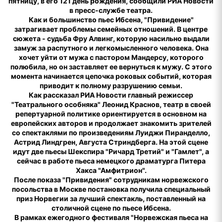
пятницу, в его 121 день рождения, сообщили РИА Новости
в пресс-службе театра.
Как и большинство пьес Ибсена, "Привидение"
затрагивает проблемы семейных отношений. В центре
сюжета - судьба Фру Алвинг, которую насильно выдали
замуж за распутного и легкомысленного человека. Она
хочет уйти от мужа с пастором Мандерсу, которого
полюбила, но он заставляет ее вернуться к мужу. С этого
момента начинается цепочка роковых событий, которая
приводит к полному разрушению семьи.
Как рассказал РИА Новости главный режиссер
"Театрального особняка" Леонид Краснов, театр в своей
репертуарной политике ориентируется в основном на
европейских авторов и продолжает знакомить зрителей
со спектаклями по произведениям Луиджи Пиранделло,
Астрид Линдгрен, Августа Стриндберга. На этой сцене
идут две пьесы Шекспира "Ричард Третий" и "Гамлет", а
сейчас в работе пьеса немецкого драматурга Питера
Хакса "Амфитрион".
После показа "Привидения" сотрудникам норвежского
посольства в Москве постановка получила специальный
приз Норвегии за лучший спектакль, поставленный на
столичной сцене по пьесе Ибсена.
В рамках ежегодного фестиваля "Норвежская пьеса на