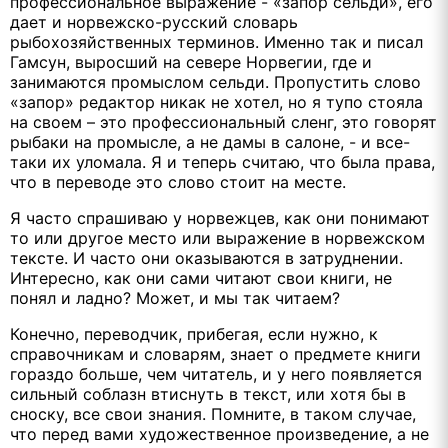
профессиональное выражение - «запор сельди», его
дает и норвежско-русский словарь
рыбохозяйственных терминов. Именно так и писал
Гамсун, выросший на севере Норвегии, где и
занимаются промыслом сельди. Пропустить слово
«запор» редактор никак не хотел, но я тупо стояла
на своем – это профессиональный сленг, это говорят
рыбаки на промысле, а не дамы в салоне, - и все-
таки их уломала. Я и теперь считаю, что была права,
что в переводе это слово стоит на месте.
Я часто спрашиваю у норвежцев, как они понимают
то или другое место или выражение в норвежском
тексте. И часто они оказываются в затруднении.
Интересно, как они сами читают свои книги, не
понял и ладно? Может, и мы так читаем?
Конечно, переводчик, прибегая, если нужно, к
справочникам и словарям, знает о предмете книги
гораздо больше, чем читатель, и у него появляется
сильный соблазн втиснуть в текст, или хотя бы в
сноску, все свои знания. Помните, в таком случае,
что перед вами художественное произведение, а не