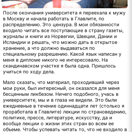
После окончания университета я переехала к мужу
в Москву и начала работать в Главлите, по
распределению. Это цензура. В мои обязанности
входило читать все поступающие в страну газеты,
журналы и книги из Норвегии, Швеции, Дании и
Исландии и решать, что можно дать в открытое
хранение, а что должно выдаваться по
специальному разрешению. Какой язык написан у
меня в дипломе никого не интересовало. На
скандинавском участке я была одна. Пришлось
учиться по ходу дела.
Мало сказать, что материал, проходивший через
мои руки, был интересный, он оказался для меня
бесценным ликбезом. Ничего подобного, учась в
университете, мы и в глаза не видели. Это были
ежедневные в течение одиннадцати лет (столько я
проработала в Главлите) лекции по страноведению,
политике, прессе, литературе, искусству, да и
вообще лекции о жизни этих стран во всем ее
объеме. Чтобы успевать читать то, что не входило в