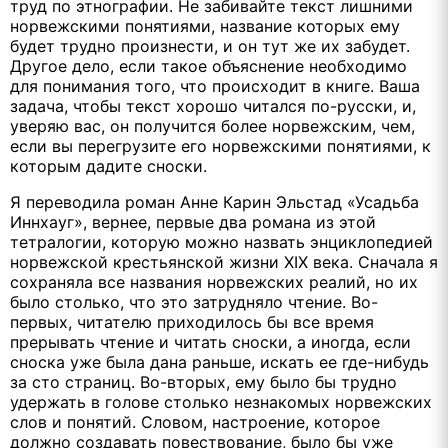
труд по этнографии. Не забивайте текст лишними
норвежскими понятиями, название которых ему
будет трудно произнести, и он тут же их забудет.
Другое дело, если такое объяснение необходимо
для понимания того, что происходит в книге. Ваша
задача, чтобы текст хорошо читался по-русски, и,
уверяю вас, он получится более норвежским, чем,
если вы перегрузите его норвежскими понятиями, к
которым дадите сноски.
Я переводила роман Анне Карин Эльстад «Усадьба
Иннхауг», вернее, первые два романа из этой
тетралогии, которую можно назвать энциклопедией
норвежской крестьянской жизни XIX века. Сначала я
сохраняла все названия норвежских реалий, но их
было столько, что это затрудняло чтение. Во-
первых, читателю приходилось бы все время
прерывать чтение и читать сноски, а иногда, если
сноска уже была дана раньше, искать ее где-нибудь
за сто страниц. Во-вторых, ему было бы трудно
удержать в голове столько незнакомых норвежских
слов и понятий. Словом, настроение, которое
должно создавать повествование, было бы уже