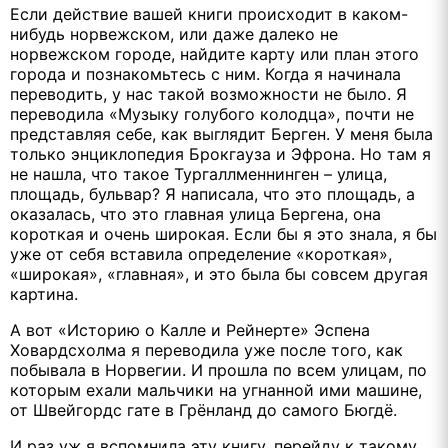
Если действие вашей книги происходит в каком-
нибудь норвежском, или даже далеко не
норвежском городе, найдите карту или план этого
города и познакомьтесь с ним. Когда я начинала
переводить, у нас такой возможности не было. Я
переводила «Музыку голубого колодца», почти не
представляя себе, как выглядит Берген. У меня была
только энциклопедия Брокгауза и Эфрона. Но там я
не нашла, что такое Тургаллменнинген – улица,
площадь, бульвар? Я написала, что это площадь, а
оказалась, что это главная улица Бергена, она
короткая и очень широкая. Если бы я это знала, я бы
уже от себя вставила определение «короткая»,
«широкая», «главная», и это была бы совсем другая
картина.
А вот «Историю о Калле и Рейнерте» Эспена
Ховардсхолма я переводила уже после того, как
побывала в Норвегии. И прошла по всем улицам, по
которым ехали мальчики на угнанной ими машине,
от Швейгордс гате в Грёнланд до самого Бюгдё.
И раз уж я вспомнила эту книгу, перейду к такому