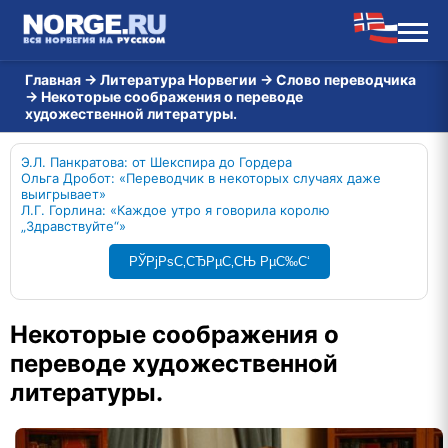
Главная
→
Литература Норвегии
→
Слово переводчика
→
Некоторые соображения о переводе
художественной литературы.
Э.Л. Панкратова: от Шекспира до Гордера
Ольга Дробот: «Переводчик в некоторых случаях даже
выигрывает»
Л.Г. Горлина: «Каждое утро я говорила королю
„Здравствуйте“»
РЎРјРѕС‚СЂРµС‚СЊ РµС‰С‘
Некоторые соображения о
переводе художественной
литературы.