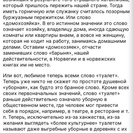
который пришлось пережить нашей стране. Тогда
иметь горничную или служанку считалось позорным
буржуазным пережитком. Или слово
«домохозяйка». В его истинном значении это слово
означает хозяйку, владелицу дома, иногда сдающую
комнаты или квартиры внаем, а вовсе не женщину,
которая не ходит на работу, занимаясь домашними
делами. Оставим «домохозяек», отчасти
заменивших слово «барыня», нашей
действительности, в Норвегии и в норвежских
книгах им не место.
Или вот, любимое теперь всеми слово «туалет».
Теперь уже никто не скажет по простоте душевной
«уборная», как будто это бранное слово. Кроме всех
своих первоначальных значений, слово «туалет»
раньше действительно означало уборную в
общественном месте, где человек мог привести
себя в порядок, например, в театре, в ресторане и т.
п. Теперь, исключительно из-за ханжества, из-за
желания выглядеть «более культурнее» туалетом
называют даже выгребные уборные в деревнях с их