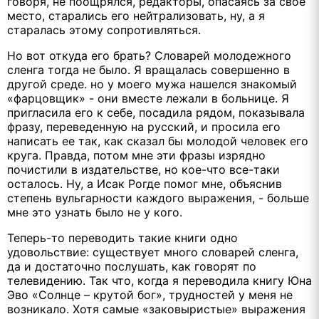
говоря, не поощрялся, редакторы, опасаясь за свое
место, старались его нейтрализовать, ну, а я
старалась этому сопротивляться.
Но вот откуда его брать? Словарей молодежного
сленга тогда не было. Я вращалась совершенно в
другой среде. но у моего мужа нашелся знакомый
«фарцовщик» - они вместе лежали в больнице. Я
пригласила его к себе, посадила рядом, показывала
фразу, переведенную на русский, и просила его
написать ее так, как сказал бы молодой человек его
круга. Правда, потом мне эти фразы изрядно
почистили в издательстве, но кое-что все-таки
осталось. Ну, а Исак Рогде помог мне, объяснив
степень вульгарности каждого выражения, - больше
мне это узнать было не у кого.
Теперь-то переводить такие книги одно
удовольствие: существует много словарей сленга,
да и достаточно послушать, как говорят по
телевидению. Так что, когда я переводила книгу Юна
Эво «Солнце – крутой бог», трудностей у меня не
возникало. Хотя самые «заковыристые» выражения