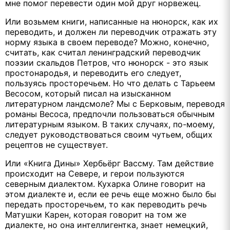
мне помог перевести один мой друг норвежец.
Или возьмем книги, написанные на нюнорск, как их
переводить, и должен ли переводчик отражать эту
норму языка в своем переводе? Можно, конечно,
считать, как считал ленинградский переводчик
поэзии скальдов Петров, что нюнорск - это язык
простонародья, и переводить его следует,
пользуясь просторечьем. Но что делать с Тарьеем
Весосом, который писал на изысканном
литературном ландсмоле? Мы с Берковым, переводя
романы Весоса, предпочли пользоваться обычным
литературным языком. В таких случаях, по-моему,
следует руководствоваться своим чутьем, общих
рецептов не существует.
Или «Книга Дины» Хербьёрг Вассму. Там действие
происходит на Севере, и герои пользуются
северным диалектом. Кухарка Олине говорит на
этом диалекте и, если ее речь еще можно было бы
передать просторечьем, то как переводить речь
Матушки Карен, которая говорит на том же
диалекте, но она интеллигентка, знает немецкий,