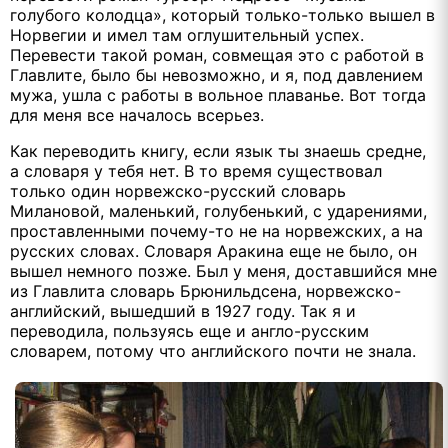
голубого колодца», который только-только вышел в
Норвегии и имел там оглушительный успех.
Перевести такой роман, совмещая это с работой в
Главлите, было бы невозможно, и я, под давлением
мужа, ушла с работы в вольное плаванье. Вот тогда
для меня все началось всерьез.
Как переводить книгу, если язык ты знаешь средне,
а словаря у тебя нет. В то время существовал
только один норвежско-русский словарь
Милановой, маленький, голубенький, с ударениями,
проставленными почему-то не на норвежских, а на
русских словах. Словаря Аракина еще не было, он
вышел немного позже. Был у меня, доставшийся мне
из Главлита словарь Брюнильдсена, норвежско-
английский, вышедший в 1927 году. Так я и
переводила, пользуясь еще и англо-русским
словарем, потому что английского почти не знала.