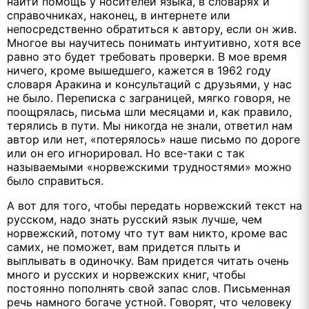
найти помощь у носителей языка, в словарях и
справочниках, наконец, в интернете или
непосредственно обратиться к автору, если он жив.
Многое вы научитесь понимать интуитивно, хотя все
равно это будет требовать проверки. В мое время
ничего, кроме вышедшего, кажется в 1962 году
словаря Аракина и консультаций с друзьями, у нас
не было. Переписка с заграницей, мягко говоря, не
поощрялась, письма шли месяцами и, как правило,
терялись в пути. Мы никогда не знали, ответил нам
автор или нет, «потерялось» наше письмо по дороге
или он его игнорировал. Но все-таки с так
называемыми «норвежскими трудностями» можно
было справиться.
А вот для того, чтобы передать норвежский текст на
русском, надо знать русский язык лучше, чем
норвежский, потому что тут вам никто, кроме вас
самих, не поможет, вам придется плыть и
выплывать в одиночку. Вам придется читать очень
много и русских и норвежских книг, чтобы
постоянно пополнять свой запас слов. Письменная
речь намного богаче устной. Говорят, что человеку