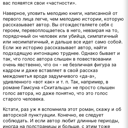
вас появятся свои «частности».
Наверное, уловить мелодию книги, написанной от
первого лица легче, чем мелодию истории, которую
рассказывает автор. Вы отождествляете себя с
героем, перевоплощаетесь в него, невзирая на то,
порядочный он человек или убийца, симпатичный
или несимпатичный, и дальше все идет само собой.
Если же историю рассказывает автор, найти
подходящую интонацию труднее. Однако бывает и
так, что голос автора слышен в повествовании
очень явственно, что он - не безличная фигура за
кадром и даже вставляет в свой рассказ
междометья вроде задумчивого «да-а»,
удивленного «вот как» и т. п. Так, например, в
романе Гамсуна «Скитальцы» не просто слышен
голос автора, но даже понятно, что это голос
старого человека.
Кстати, раз уж я вспомнила этот роман, скажу и об
авторской пунктуации. Конечно, ее следует
соблюдать. И если автор любит длинные периоды,
иногда на полстраницы и больше, с этим тоже