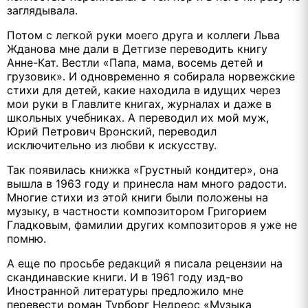
заглядывала.
Потом с легкой руки моего друга и коллеги Льва
Жданова мне дали в Детгизе переводить книгу
Анне-Кат. Вестли «Папа, мама, восемь детей и
грузовик». И одновременно я собирала норвежские
стихи для детей, какие находила в идущих через
мои руки в Главлите книгах, журналах и даже в
школьных учебниках. А переводил их мой муж,
Юрий Петрович Вронский, переводил
исключительно из любви к искусству.
Так появилась книжка «Грустный кондитер», она
вышла в 1963 году и принесла нам много радости.
Многие стихи из этой книги были положены на
музыку, в частности композитором Григорием
Гладковым, фамилии других композиторов я уже не
помню.
А еще по просьбе редакций я писала рецензии на
скандинавские книги. И в 1961 году изд-во
Иностранной литературы предложило мне
перевести роман Турборг Недреос «Музыка