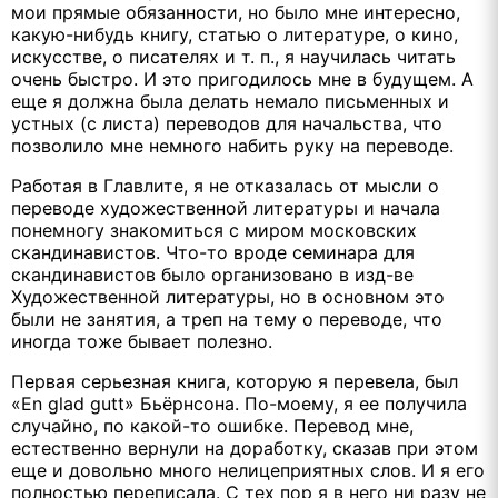
мои прямые обязанности, но было мне интересно,
какую-нибудь книгу, статью о литературе, о кино,
искусстве, о писателях и т. п., я научилась читать
очень быстро. И это пригодилось мне в будущем. А
еще я должна была делать немало письменных и
устных (с листа) переводов для начальства, что
позволило мне немного набить руку на переводе.
Работая в Главлите, я не отказалась от мысли о
переводе художественной литературы и начала
понемногу знакомиться с миром московских
скандинавистов. Что-то вроде семинара для
скандинавистов было организовано в изд-ве
Художественной литературы, но в основном это
были не занятия, а треп на тему о переводе, что
иногда тоже бывает полезно.
Первая серьезная книга, которую я перевела, был
«En glad gutt» Бьёрнсона. По-моему, я ее получила
случайно, по какой-то ошибке. Перевод мне,
естественно вернули на доработку, сказав при этом
еще и довольно много нелицеприятных слов. И я его
полностью переписала. С тех пор я в него ни разу не