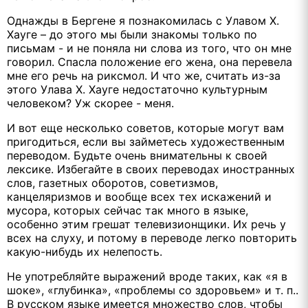
Однажды в Бергене я познакомилась с Улавом Х.
Хауге – до этого мы были знакомы только по
письмам - и не поняла ни слова из того, что он мне
говорил. Спасла положение его жена, она перевела
мне его речь на риксмол. И что же, считать из-за
этого Улава Х. Хауге недостаточно культурным
человеком? Уж скорее - меня.
И вот еще несколько советов, которые могут вам
пригодиться, если вы займетесь художественным
переводом. Будьте очень внимательны к своей
лексике. Избегайте в своих переводах иностранных
слов, газетных оборотов, советизмов,
канцеляризмов и вообще всех тех искажений и
мусора, которых сейчас так много в языке,
особенно этим грешат телевизионщики. Их речь у
всех на слуху, и потому в переводе легко повторить
какую-нибудь их нелепость.
Не употребляйте выражений вроде таких, как «я в
шоке», «глубинка», «проблемы со здоровьем» и т. п..
В русском языке имеется множество слов, чтобы