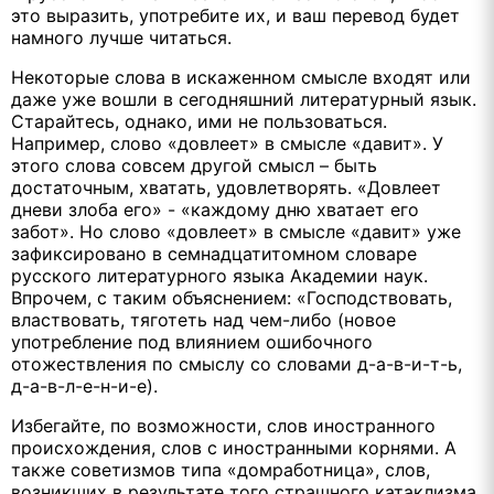
это выразить, употребите их, и ваш перевод будет
намного лучше читаться.
Некоторые слова в искаженном смысле входят или
даже уже вошли в сегодняшний литературный язык.
Старайтесь, однако, ими не пользоваться.
Например, слово «довлеет» в смысле «давит». У
этого слова совсем другой смысл – быть
достаточным, хватать, удовлетворять. «Довлеет
дневи злоба его» - «каждому дню хватает его
забот». Но слово «довлеет» в смысле «давит» уже
зафиксировано в семнадцатитомном словаре
русского литературного языка Академии наук.
Впрочем, с таким объяснением: «Господствовать,
властвовать, тяготеть над чем-либо (новое
употребление под влиянием ошибочного
отожествления по смыслу со словами д-а-в-и-т-ь,
д-а-в-л-е-н-и-е).
Избегайте, по возможности, слов иностранного
происхождения, слов с иностранными корнями. А
также советизмов типа «домработница», слов,
возникших в результате того страшного катаклизма,