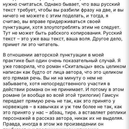
нужно считаться. Однако бывает, что ваш русский
текст требует, чтобы вы разбили фразу на две, и вы
ничего не можете с этим поделать, и тогда, я
считаю, вы вправе придерживаться своей
пунктуации, хотя злоупотреблять этим не следует.
Тут не может быть рабского копирования. Русский
текст – это уже ваш текст, ваша воля. Другое дело,
примет ли это читатель.
В отношении авторской пунктуации в моей
практике был один очень показательный случай. Я
уже говорила, что роман «Скитальцы» весь целиком
написан как будто от лица автора, что это целиком
его прямая речь. Вы ни на минуту о нем не
забываете, хотя непосредственного участия в
действии романа он не принимает. И потому в этом
романе (и вообще во всей этой трилогии) Гамсун
передает прямую речь не так, как это принято у
норвежцев – в кавычках и уж тем более не так, как
это принято у нас – абзац, тире. а вставляет реплики
персонажей в рассказ автора, никак их не выделяя.
Правда, иногда в этом же произведении он