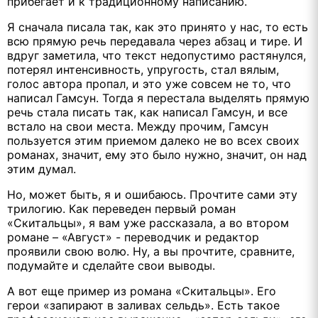
прибегает и к традиционному написанию.
Я сначала писала так, как это принято у нас, то есть
всю прямую речь передавала через абзац и тире. И
вдруг заметила, что текст недопустимо растянулся,
потерял интенсивность, упругость, стал вялым,
голос автора пропал, и это уже совсем не то, что
написал Гамсун. Тогда я перестала выделять прямую
речь стала писать так, как написал Гамсун, и все
встало на свои места. Между прочим, Гамсун
пользуется этим приемом далеко не во всех своих
романах, значит, ему это было нужно, значит, он над
этим думал.
Но, может быть, я и ошибаюсь. Прочтите сами эту
трилогию. Как переведен первый роман
«Скитальцы», я вам уже рассказала, а во втором
романе – «Август» - переводчик и редактор
проявили свою волю. Ну, а вы прочтите, сравните,
подумайте и сделайте свои выводы.
А вот еще пример из романа «Скитальцы». Его
герои «запирают в заливах сельдь». Есть такое