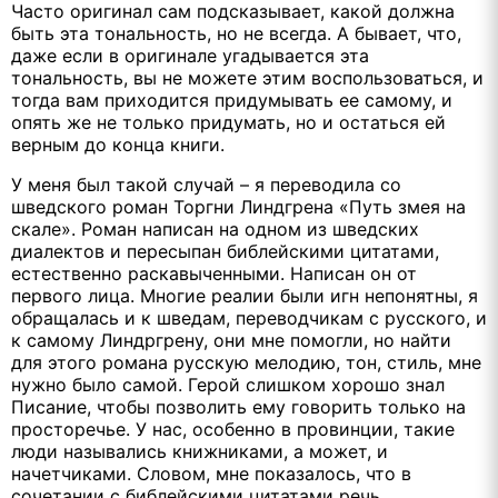
Часто оригинал сам подсказывает, какой должна
быть эта тональность, но не всегда. А бывает, что,
даже если в оригинале угадывается эта
тональность, вы не можете этим воспользоваться, и
тогда вам приходится придумывать ее самому, и
опять же не только придумать, но и остаться ей
верным до конца книги.
У меня был такой случай – я переводила со
шведского роман Торгни Линдгрена «Путь змея на
скале». Роман написан на одном из шведских
диалектов и пересыпан библейскими цитатами,
естественно раскавыченными. Написан он от
первого лица. Многие реалии были игн непонятны, я
обращалась и к шведам, переводчикам с русского, и
к самому Линдргрену, они мне помогли, но найти
для этого романа русскую мелодию, тон, стиль, мне
нужно было самой. Герой слишком хорошо знал
Писание, чтобы позволить ему говорить только на
просторечье. У нас, особенно в провинции, такие
люди назывались книжниками, а может, и
начетчиками. Словом, мне показалось, что в
сочетании с библейскими цитатами речь,