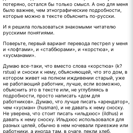
потеряно, остался бы только смысл. А оно для меня
было важнее, чем этнографические подробности,
которые можно в тексте объяснить по-русски.
И я решила пользоваться знакомыми читателю
русскими понятиями.
Поверьте, первый вариант перевода пестрел у меня
и «лофтами», и «стаббюрами», и «корстюа», и
«хусманами».
Думаю все-таки, что вместо слова «корстюа» (k?
rstua) и сноски к нему, объясняющей, что это дом, в
котором живет на полном иждивении старый, уже
не работающий работник, лучше, если возможно,
объяснить это в тексте или, не углубляясь в
подробности, просто написать «дом для
работников». Думаю, что лучше писать «арендатор»,
чем «хусман» (husman), и не давать к нему сноску.
Не уверена, что стоит писать «ильдхюс» (ildhus) и
давать к нему сноску. Ильдхюс использовался для
разных целей, обычно в нем ночевали приезжие или
работники, а иногда там, в очаге, пекли хлеб.