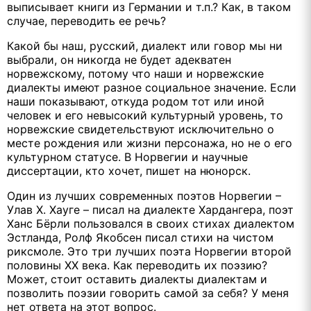
выписывает книги из Германии и т.п.? Как, в таком
случае, переводить ее речь?
Какой бы наш, русский, диалект или говор мы ни
выбрали, он никогда не будет адекватен
норвежскому, потому что наши и норвежские
диалекты имеют разное социальное значение. Если
наши показывают, откуда родом тот или иной
человек и его невысокий культурный уровень, то
норвежские свидетельствуют исключительно о
месте рождения или жизни персонажа, но не о его
культурном статусе. В Норвегии и научные
диссертации, кто хочет, пишет на нюнорск.
Один из лучших современных поэтов Норвегии –
Улав Х. Хауге – писал на диалекте Хардангера, поэт
Ханс Бёрли пользовался в своих стихах диалектом
Эстланда, Ролф Якобсен писал стихи на чистом
риксмоле. Это три лучших поэта Норвегии второй
половины ХХ века. Как переводить их поэзию?
Может, стоит оставить диалекты диалектам и
позволить поэзии говорить самой за себя? У меня
нет ответа на этот вопрос.