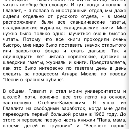
читать вообще без словаря. И тут, когда я попала в
Главлит, - я попала в иностранный отдел, мы даже
сидели отдельно от русского отдела, - в моем
распоряжении были все скандинавские газеты,
скандинавские журналы, скандинавские книги. Мне
нужно было только одно: научиться очень быстро
читать. Потому что все книги проходили очень
быстро, мне надо было поставить значок открытого
или закрытого фонда и слать дальше. Так я
одиннадцать лет читала норвежские, датские и
шведские газеты, журналы и книги. Представляете,
как это было интересно по газетам день в день
следить за процессом Агнара Мюкле, по поводу
"Песни о красном рубине".
В общем, Главлит и стал моим университетом и
школой, хотя, конечно, все это легло на основу,
заложенную Стеблин-Каменским. Я ушла из
Главлита на свободный заработок, когда мне дали
переводить первый большой роман в 1962 году. До
этого я перевела первую часть книжки "Папа, мама,
восемь детей и грузовик" и "Веселого парня"