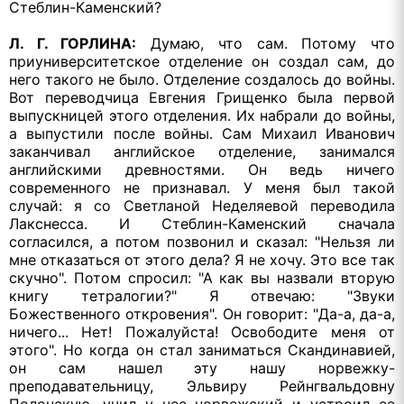
Стеблин-Каменский?
Л. Г. ГОРЛИНА:
Думаю, что сам. Потому что
приуниверситетское отделение он создал сам, до
него такого не было. Отделение создалось до войны.
Вот переводчица Евгения Грищенко была первой
выпускницей этого отделения. Их набрали до войны,
а выпустили после войны. Сам Михаил Иванович
заканчивал английское отделение, занимался
английскими древностями. Он ведь ничего
современного не признавал. У меня был такой
случай: я со Светланой Неделяевой переводила
Лакснесса. И Стеблин-Каменский сначала
согласился, а потом позвонил и сказал: "Нельзя ли
мне отказаться от этого дела? Я не хочу. Это все так
скучно". Потом спросил: "А как вы назвали вторую
книгу тетралогии?" Я отвечаю: "Звуки
Божественного откровения". Он говорит: "Да-а, да-а,
ничего... Нет! Пожалуйста! Освободите меня от
этого". Но когда он стал заниматься Скандинавией,
он сам нашел эту нашу норвежку-
преподавательницу, Эльвиру Рейнгвальдовну
Полонскую, учил у нее норвежский и устроил ее