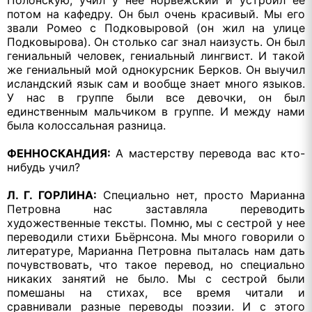
потом на кафедру. Он был очень красивый. Мы его
звали Ромео с Подковыровой (он жил на улице
Подковырова). Он столько саг знал наизусть. Он был
гениальный человек, гениальный лингвист. И такой
же гениальный мой однокурсник Берков. Он выучил
исландский язык сам и вообще знает много языков.
У нас в группе были все девочки, он был
единственным мальчиком в группе. И между нами
была колоссальная разница.
ФЕННОСКАНДИЯ:
А мастерству перевода вас кто-
нибудь учил?
Л. Г. ГОРЛИНА:
Специально нет, просто Марианна
Петровна нас заставляла переводить
художественные тексты. Помню, мы с сестрой у нее
переводили стихи Бьёрнсона. Мы много говорили о
литературе, Марианна Петровна пыталась нам дать
почувствовать, что такое перевод, но специально
никаких занятий не было. Мы с сестрой были
помешаны на стихах, все время читали и
сравнивали разные переводы поэзии. И с этого