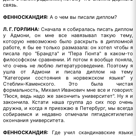
связь.
ФЕННОСКАНДИЯ:
А о чем вы писали диплом?
Л. Г. ГОРЛИНА:
Сначала я собиралась писать диплом
у Адмони, он мне все навязывал такую тему,
которую невозможно было раскрыть в дипломной
работе, я бы ее только размазала: он хотел чтобы я
писала про "Брандта" и "Пера Гюнта" в каком-то
философском сравнении. И потом я вообще поняла,
что очень не люблю литературоведение. Поэтому я
ушла от Адмони и писала диплом на тему
"Категории состояния в норвежском языке" у
Стеблин-Каменского. Это была чистая
формальность, Михаил Иванович мне все и говорил:
"Люся, ведь надо же закончить университет". Ну я и
закончила. Кстати наша группа до сих пор очень
дружна, и когда я приезжаю в Петербург, мы всегда
собираемся и недавно отмечали пятидесятилетие
окончания университета.
ФЕННОСКАНДИЯ:
Где учил скандинавские языки