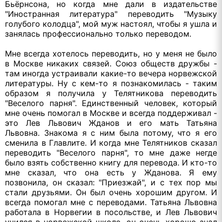
Бьёрнсона, но когда мне дали в издательстве
"Иностранная литература" переводить "Музыку
голубого колодца", мой муж настоял, чтобы я ушла и
занялась профессионально только переводом.
Мне всегда хотелось переводить, но у меня не было
в Москве никаких связей. Союз обществ дружбы -
там иногда устраивали какие-то вечера норвежской
литературы. Ну с кем-то я познакомилась - таким
образом я получила у Телятникова переводить
"Веселого парня". Единственный человек, который
мне очень помогал в Москве и всегда поддерживал -
это Лев Львович Жданов и его мать Татьяна
Львовна. Знакома я с ним была потому, что я его
сменила в Главлите. И когда мне Телятников сказал
переводить "Веселого парня", то мне даже негде
было взять собственно книгу для перевода. И кто-то
мне сказал, что она есть у Жданова. Я ему
позвонила, он сказал: "Приезжай", и с тех пор мы
стали друзьями. Он был очень хорошим другом. И
всегда помогал мне с переводами. Татьяна Львовна
работала в Норвегии в посольстве, и Лев Львович
учился в норвежской школе, он очень хорошо знал