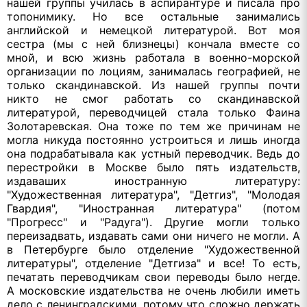
нашей группы училась в аспирантуре и писала про
топонимику. Но все остальные занимались
английской и немецкой литературой. Вот моя
сестра (мы с ней близнецы) кончала вместе со
мной, и всю жизнь работала в военно-морской
организации по лоциям, занималась географией, не
только скандинавской. Из нашей группы почти
никто не смог работать со скандинавской
литературой, переводчицей стала только Фаина
Золотаревская. Она тоже по тем же причинам не
могла никуда постоянно устроиться и лишь иногда
она подрабатывала как устный переводчик. Ведь до
перестройки в Москве было пять издательств,
издаваших иностранную литературу:
"Художественная литература", "Детгиз", "Молодая
Гвардия", "Иностранная литература" (потом
"Прогресс" и "Радуга"). Другие могли только
переизадвать, издавать сами они ничего не могли. А
в Петербурге было отделение "Художественной
литературы", отделение "Детгиза" и все! То есть,
печатать переводчикам свои переводы было негде.
А московские издательства не очень любили иметь
дело с ленинградскими, потому что сложно держать