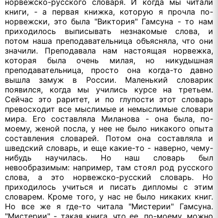
норвежско-русского словаря. И когда мы читали
книги, - а первая книжка, которую я прочла по-
норвежски, это была "Виктория" Гамсуна - то нам
приходилось выписывать незнакомые слова, и
потом наша преподавательница объясняла, что они
значили. Преподавала нам настоящая норвежка,
которая была очень милая, но никудышная
преподавательница, просто она когда-то давно
вышла замуж в России. Маленький словарик
появился, когда мы учились курсе на третьем.
Сейчас это раритет, и по глупости этот словарь
превосходит все мыслимые и немыслимые словари
мира. Его составляла Миланова - она была, по-
моему, женой посла, у нее не было никакого опыта
составления словарей. Потом она составляла и
шведский словарь, и еще какие-то - наверно, чему-
нибудь научилась. Но наш словарь был
невообразимым: например, там стоял род русского
слова, а это норвежско-русский словарь. Но
приходилось учиться и писать дипломы с этим
словарем. Кроме того, у нас не было никаких книг.
Но все же я где-то читала "Мистерии" Гамсуна.
"Мистерии" - такая книга, что ее, по-моему, можно