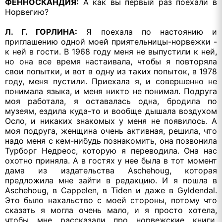
ФЕННОСКАНДИЯ:
А как вы первый раз поехали в
Норвегию?
Л. Г. ГОРЛИНА:
Я поехала по настоянию и
приглашению одной моей приятельницы-норвежки -
к ней в гости. В 1968 году меня не выпустили к ней,
но она все время настаивала, чтобы я повторяла
свои попытки, и вот в одну из таких попыток, в 1978
году, меня пустили. Приехала я, и совершенно не
понимала языка, и меня никто не понимал. Подруга
моя работала, я оставалась одна, бродила по
музеям, ездила куда-то и вообще дышала воздухом
Осло, и никаких знакомых у меня не появилось. А
моя подруга, женщина очень активная, решила, что
надо меня с кем-нибудь познакомить, она позвонила
Турборг Недреос, которую я переводила. Она нас
охотно приняла. А в гостях у нее была в тот момент
дама из издательства Aschehoug, которая
предложила мне зайти в редакцию. И я пошла в
Aschehoug, в Cappelen, в Tiden и даже в Gyldendal.
Это было нахальство с моей стороны, потому что
сказать я могла очень мало, и я просто хотела,
чтобы мне рассказали про норвежские книги.