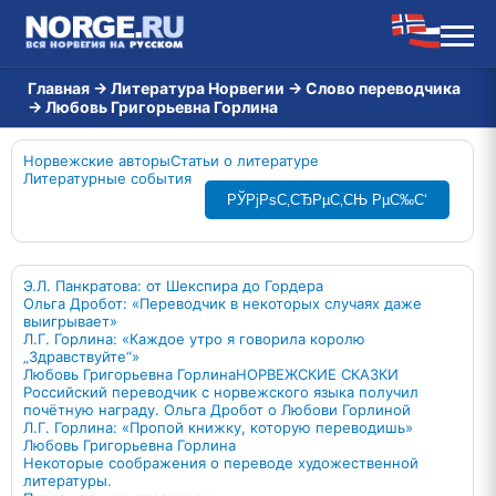
Главная
→
Литература Норвегии
→
Слово переводчика
→
Любовь Григорьевна Горлина
Норвежские авторы
Статьи о литературе
Литературные события
РЎРјРѕС‚СЂРµС‚СЊ РµС‰С‘
Э.Л. Панкратова: от Шекспира до Гордера
Ольга Дробот: «Переводчик в некоторых случаях даже
выигрывает»
Л.Г. Горлина: «Каждое утро я говорила королю
„Здравствуйте“»
Любовь Григорьевна Горлина
НОРВЕЖСКИЕ СКАЗКИ
Российский переводчик с норвежского языка получил
почётную награду. Ольга Дробот о Любови Горлиной
Л.Г. Горлина: «Пропой книжку, которую переводишь»
Любовь Григорьевна Горлина
Некоторые соображения о переводе художественной
литературы.