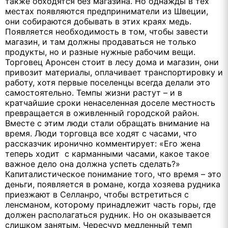
также обходятся без магазина. Но однажды в тех
местах появляются предприниматели из Швеции,
они собираются добывать в этих краях медь.
Появляется необходимость в том, чтобы завести
магазин, и там должны продаваться не только
продукты, но и разные нужные рабочим вещи.
Торговец Аронсен стоит в лесу дома и магазин, они
привозит материалы, оплачивает транспортировку и
работу, хотя первые поселенцы всегда делали это
самостоятельно. Темпы жизни растут – и в
кратчайшие сроки ненаселенная доселе местность
превращается в оживленный городской район.
Вместе с этим люди стали обращать внимание на
время. Люди торговца все ходят с часами, что
рассказчик иронично комментирует: «Его жена
теперь ходит с карманными часами, какое такое
важное дело она должна успеть сделать?»
Капиталистическое понимание того, что время – это
деньги, появляется в романе, когда хозяева рудника
приезжают в Селланро, чтобы встретиться с
ленсманом, которому принадлежит часть горы, где
должен располагаться рудник. Но он оказывается
слишком занятым. Чересчур медленный темп