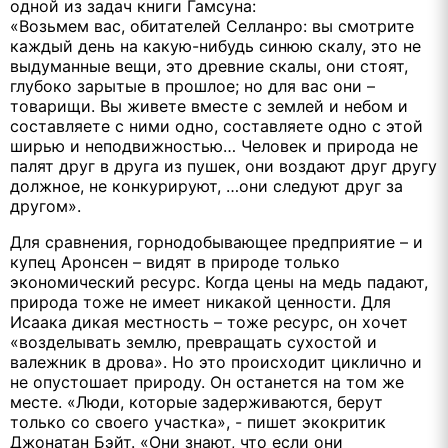
одной из задач книги Гамсуна:
«Возьмем вас, обитателей Селланро: вы смотрите
каждый день на какую-нибудь синюю скалу, это не
выдуманные вещи, это древние скалы, они стоят,
глубоко зарытые в прошлое; но для вас они –
товарищи. Вы живете вместе с землей и небом и
составляете с ними одно, составляете одно с этой
ширью и неподвижностью… Человек и природа не
палят друг в друга из пушек, они воздают друг другу
должное, не конкурируют, …они следуют друг за
другом».
Для сравнения, горнодобывающее предприятие – и
купец Аронсен – видят в природе только
экономический ресурс. Когда цены на медь падают,
природа тоже не имеет никакой ценности. Для
Исаака дикая местность – тоже ресурс, он хочет
«возделывать землю, превращать сухостой и
валежник в дрова». Но это происходит циклично и
не опустошает природу. Он останется на том же
месте. «Люди, которые задерживаются, берут
только со своего участка», - пишет экокритик
Джонатан Бэйт. «Они знают, что если они