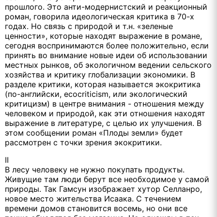
прошлого. Это анти-модернистский и реакционный
роман, говорила идеологическая критика в 70-х
годах. Но связь с природой и т.н. «зеленые
ценности», которые находят выражение в романе,
сегодня воспринимаются более положительно, если
принять во внимание новые идеи об использовании
местных рынков, об экологичном ведении сельского
хозяйства и критику глобализации экономики. В
разделе критики, которая называется экокритика
(по-английски, ecocriticism, или экологический
критицизм) в центре внимания - отношения между
человеком и природой, как эти отношения находят
выражение в литературе, с целью их улучшения. В
этом сообщении роман «Плоды земли» будет
рассмотрен с точки зрения экокритики.
II
В лесу человеку не нужно покупать продукты.
Живущие там люди берут все необходимое у самой
природы. Так Гамсун изображает хутор Селланро,
новое место жительства Исаака. С течением
времени домов становится восемь, но они все