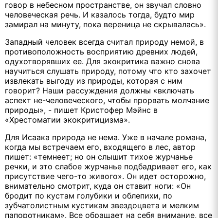
говор в небесном пространстве, он звучал словно
человеческая речь. И казалось тогда, будто мир
замирал на минуту, пока вереница не скрывалась».
Западный человек всегда считал природу немой, в
противоположность восприятию древних людей,
одухотворявших ее. Для экокритика важно снова
научиться слушать природу, потому что кто захочет
извлекать выгоду из природы, которая с ним
говорит? Наши рассуждения должны «включать
аспект не-человеческого, чтобы прорвать молчание
природы», - пишет Кристофер Мэйнс в
«Хрестоматии экокритицизма».
Для Исаака природа не нема. Уже в начале романа,
когда мы встречаем его, входящего в лес, автор
пишет: «темнеет; но он слышит тихое журчанье
речки, и это слабое журчанье подбадривает его, как
присутствие чего-то живого». Он идет осторожно,
внимательно смотрит, куда он ставит ноги: «Он
бродит по кустам голубики и облепихи, по
зубчатолистным кустикам звездоцвета и мелким
папоротникам». Все обращает на себя внимание, все