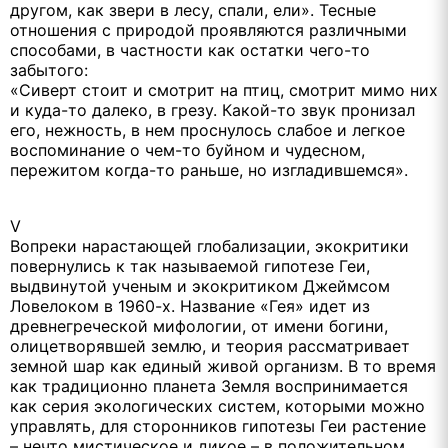
другом, как звери в лесу, спали, ели». Тесные
отношения с природой проявляются различными
способами, в частности как остатки чего-то
забытого:
«Сиверт стоит и смотрит на птиц, смотрит мимо них
и куда-то далеко, в грезу. Какой-то звук пронизал
его, нежность, в нем проснулось слабое и легкое
воспоминание о чем-то буйном и чудесном,
пережитом когда-то раньше, но изгладившемся».
V
Вопреки нарастающей глобализации, экокритики
повернулись к так называемой гипотезе Геи,
выдвинутой ученым и экокритиком Джеймсом
Ловелоком в 1960-х. Название «Гея» идет из
древнегреческой мифологии, от имени богини,
олицетворявшей землю, и теория рассматривает
земной шар как единый живой организм. В то время
как традиционно планета Земля воспринимается
как серия экологических систем, которыми можно
управлять, для сторонников гипотезы Геи растение
– нечто мистическое и дикое – в положительном