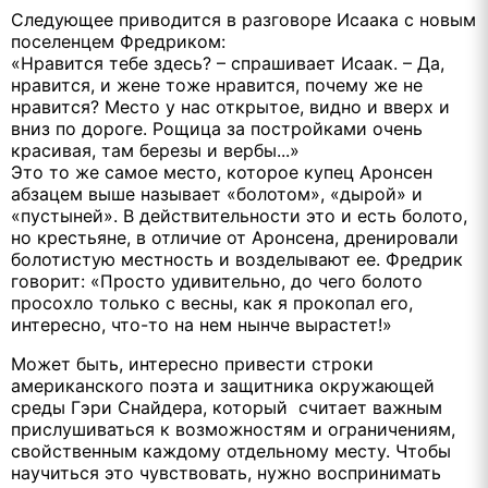
Следующее приводится в разговоре Исаака с новым
поселенцем Фредриком:
«Нравится тебе здесь? – спрашивает Исаак. – Да,
нравится, и жене тоже нравится, почему же не
нравится? Место у нас открытое, видно и вверх и
вниз по дороге. Рощица за постройками очень
красивая, там березы и вербы...»
Это то же самое место, которое купец Аронсен
абзацем выше называет «болотом», «дырой» и
«пустыней». В действительности это и есть болото,
но крестьяне, в отличие от Аронсена, дренировали
болотистую местность и возделывают ее. Фредрик
говорит: «Просто удивительно, до чего болото
просохло только с весны, как я прокопал его,
интересно, что-то на нем нынче вырастет!»
Может быть, интересно привести строки
американского поэта и защитника окружающей
среды Гэри Снайдера, который считает важным
прислушиваться к возможностям и ограничениям,
свойственным каждому отдельному месту. Чтобы
научиться это чувствовать, нужно воспринимать