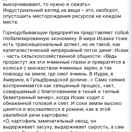
выкорчевывают, то нужно и сажать».
Индустриальный взгляд на вещи – это, наоборот,
опустошить месторождения ресурсов на каждом
месте.
Горнодобывающее предприятие представляет собой
глобализированную экономику. В мире Исаака тоже
есть транснациональный аспект, но не такой, как
капиталистический непрерывный поток денег: Исаак
- часть сельскохозяйственной общности. «Ведь
прорастут же эти ячменные глазки и превратятся в
колосья с множеством ячменных зерен, и так
повсюду на земле, где сеют ячмень. В Иудее, в
Америке, в Гульдбрандской долине…» Само сеяние
воспринимается как священный процесс, «акт,
совершаемый с благоговением в тихий и теплый
безветренный вечер», когда Исаак ходит с
обнаженной головой и сеет. И соки земли высоко
ценятся и восхваляются в романе, как в этой
хвалебной речи картофелю:
«О, картофель замечательный овощ, он
выдерживает засуху, выдерживает сырость, а сам