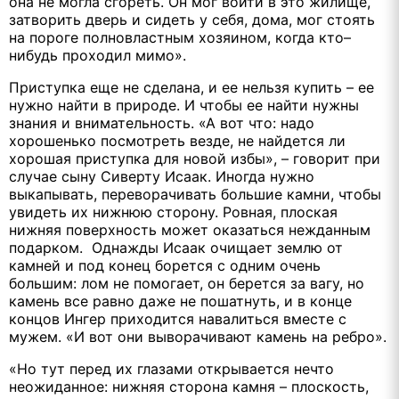
она не могла сгореть. Он мог войти в это жилище,
затворить дверь и сидеть у себя, дома, мог стоять
на пороге полновластным хозяином, когда кто–
нибудь проходил мимо».
Приступка еще не сделана, и ее нельзя купить – ее
нужно найти в природе. И чтобы ее найти нужны
знания и внимательность. «А вот что: надо
хорошенько посмотреть везде, не найдется ли
хорошая приступка для новой избы», – говорит при
случае сыну Сиверту Исаак. Иногда нужно
выкапывать, переворачивать большие камни, чтобы
увидеть их нижнюю сторону. Ровная, плоская
нижняя поверхность может оказаться нежданным
подарком. Однажды Исаак очищает землю от
камней и под конец борется с одним очень
большим: лом не помогает, он берется за вагу, но
камень все равно даже не пошатнуть, и в конце
концов Ингер приходится навалиться вместе с
мужем. «И вот они выворачивают камень на ребро».
«Но тут перед их глазами открывается нечто
неожиданное: нижняя сторона камня – плоскость,