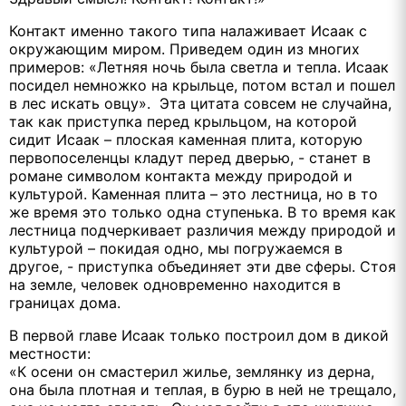
Контакт именно такого типа налаживает Исаак с
окружающим миром. Приведем один из многих
примеров: «Летняя ночь была светла и тепла. Исаак
посидел немножко на крыльце, потом встал и пошел
в лес искать овцу». Эта цитата совсем не случайна,
так как приступка перед крыльцом, на которой
сидит Исаак – плоская каменная плита, которую
первопоселенцы кладут перед дверью, - станет в
романе символом контакта между природой и
культурой. Каменная плита – это лестница, но в то
же время это только одна ступенька. В то время как
лестница подчеркивает различия между природой и
культурой – покидая одно, мы погружаемся в
другое, - приступка объединяет эти две сферы. Стоя
на земле, человек одновременно находится в
границах дома.
В первой главе Исаак только построил дом в дикой
местности:
«К осени он смастерил жилье, землянку из дерна,
она была плотная и теплая, в бурю в ней не трещало,