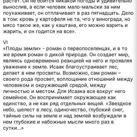
растет. Он не боится никакой погоды и удивительно
вынослив, а если человек мало-мальски за ним
поухаживает, он отплачивает в раз пятнадцать. Дело
в том: кровь у картофеля не та, что у винограда, но
мясо такое же, как у каштана, его можно варить и
жарить, и он годится на все».
VI
«Плоды земли» - роман о первопоселенцах, и в то
же время роман о дикой природе. Он создает мир,
являясь одновременно реакцией на него и проявляя
уважение к земле. Исаак благоустраивает лес,
делает в нем просветы. Возможно, сам роман –
своего рода просвет, воплощение отношений между
человеком и окружающей средой, между
личностью и местом. Для Исаака все вокруг него
семейное. Он воспринимает окружающее как
единство, а не как ряд отдельных вещей. «Звездное
небо, шелест в лесу, одиночество, глубокий снег,
тайные силы на земле и над землей возбуждали в
нем глубокие и набожные мысли много раз в
сутки…»