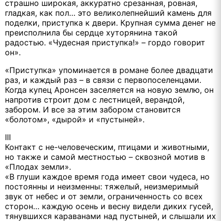
страшно широкая, аккуратно срезанная, ровная,
гладкая, как пол… это великолепнейший камень для
поделки, приступка к двери. Крупная сумма денег не
преисполнила бы сердце хуторянина такой
радостью. «Чудесная приступка!» – гордо говорит
он».
«Приступка» упоминается в романе более двадцати
раз, и каждый раз – в связи с первопоселенцами.
Когда купец Аронсен заселяется на новую землю, он
напротив строит дом с лестницей, верандой,
забором. И все за этим забором становится
«болотом», «дырой» и «пустыней».
III
Контакт с не-человеческим, птицами и животными,
но также и самой местностью – сквозной мотив в
«Плодах земли».
«В глуши каждое время года имеет свои чудеса, но
постоянны и неизменны: тяжелый, неизмеримый
звук от небес и от земли, ограниченность со всех
сторон… каждую осень и весну видели диких гусей,
тянувшихся караванами над пустыней, и слышали их