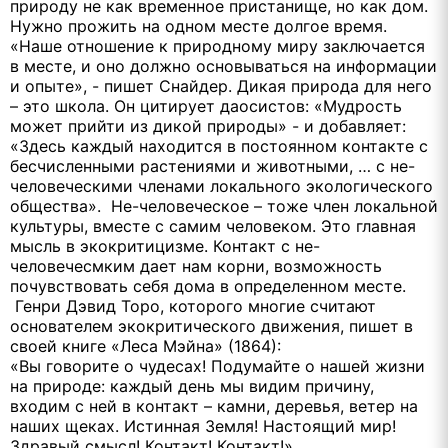
природу не как временное пристанище, но как дом.
Нужно прожить на одном месте долгое время.
«Наше отношение к природному миру заключается
в месте, и оно должно основываться на информации
и опыте», - пишет Снайдер. Дикая природа для него
– это школа. Он цитирует даосистов: «Мудрость
может прийти из дикой природы» - и добавляет:
«Здесь каждый находится в постоянном контакте с
бесчисленными растениями и животными, … с не-
человеческими членами локального экологического
общества». Не-человеческое – тоже член локальной
культуры, вместе с самим человеком. Это главная
мысль в экокритицизме. Контакт с не-
человечесмким дает нам корни, возможность
почувствовать себя дома в определенном месте.
Генри Дэвид Торо, которого многие считают
основателем экокритического движения, пишет в
своей книге «Леса Мэйна» (1864):
«Вы говорите о чудесах! Подумайте о нашей жизни
на природе: каждый день мы видим причину,
входим с ней в контакт – камни, деревья, ветер на
наших щеках. Истинная Земля! Настоящий мир!
Здравый смысл! Контакт! Контакт!»