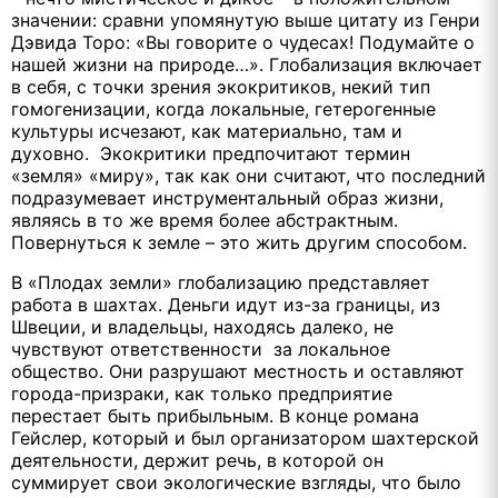
значении: сравни упомянутую выше цитату из Генри
Дэвида Торо: «Вы говорите о чудесах! Подумайте о
нашей жизни на природе…». Глобализация включает
в себя, с точки зрения экокритиков, некий тип
гомогенизации, когда локальные, гетерогенные
культуры исчезают, как материально, там и
духовно. Экокритики предпочитают термин
«земля» «миру», так как они считают, что последний
подразумевает инструментальный образ жизни,
являясь в то же время более абстрактным.
Повернуться к земле – это жить другим способом.
В «Плодах земли» глобализацию представляет
работа в шахтах. Деньги идут из-за границы, из
Швеции, и владельцы, находясь далеко, не
чувствуют ответственности за локальное
общество. Они разрушают местность и оставляют
города-призраки, как только предприятие
перестает быть прибыльным. В конце романа
Гейслер, который и был организатором шахтерской
деятельности, держит речь, в которой он
суммирует свои экологические взгляды, что было