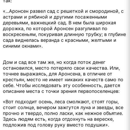
так:
«...Аронсен развел сад с решеткой и смородиной, с
астрами и рябиной и другими посаженными
деревьями, важнецкий сад. В нем была широкая
дорожка, по которой Аронсен разгуливал по
воскресеньям, покуривая длинную трубку; в глубине
сада виднелась веранда с красными, желтыми и
синими окнами».
Дом и сад все там же, но когда поток денег
остановился, место потеряло свои качества. Или,
точнее выражаясь, для Аронсена, в отличие от
крестьян, место не имеет никаких качеств само по
себе. Чтобы исследовать эту особенность, дается
описание места с точки зрения первопоселенцев:
«Вот подходит осень, леса смолкают, стоят горы,
стоит солнце, вечером зажгутся луна и звезды, все
прочно и твердо, полно ласки, как нежное объятие.
Здесь людям есть, когда отдохнуть на вереске,
подложив под голову руку вместо подушки».