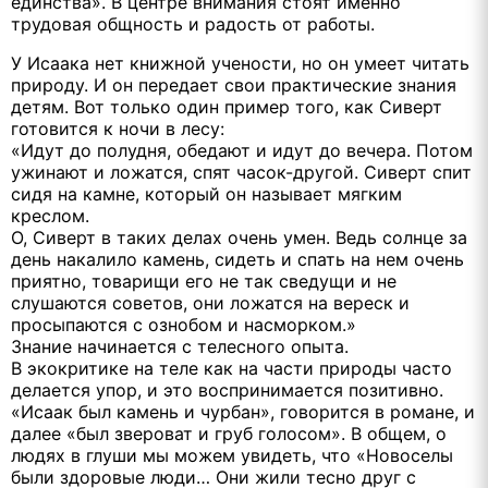
единства». В центре внимания стоят именно
трудовая общность и радость от работы.
У Исаака нет книжной учености, но он умеет читать
природу. И он передает свои практические знания
детям. Вот только один пример того, как Сиверт
готовится к ночи в лесу:
«Идут до полудня, обедают и идут до вечера. Потом
ужинают и ложатся, спят часок-другой. Сиверт спит
сидя на камне, который он называет мягким
креслом.
О, Сиверт в таких делах очень умен. Ведь солнце за
день накалило камень, сидеть и спать на нем очень
приятно, товарищи его не так сведущи и не
слушаются советов, они ложатся на вереск и
просыпаются с ознобом и насморком.»
Знание начинается с телесного опыта.
В экокритике на теле как на части природы часто
делается упор, и это воспринимается позитивно.
«Исаак был камень и чурбан», говорится в романе, и
далее «был звероват и груб голосом». В общем, о
людях в глуши мы можем увидеть, что «Новоселы
были здоровые люди… Они жили тесно друг с