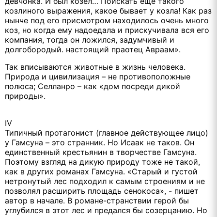
девчонка. И был козел… Поискать еще такого
козлиного выражения, какое бывает у козла! Как раз
нынче под его присмотром находилось очень много
коз, но когда ему надоедала и прискучивала вся его
компания, тогда он ложился, задумчивый и
долгобородый. настоящий праотец Авраам».
Так вписываются животные в жизнь человека.
Природа и цивилизация – не противоположные
полюса; Селланро – как «дом посреди дикой
природы».
IV
Типичный протагонист (главное действующее лицо)
у Гамсуна – это странник. Но Исаак не таков. Он
единственный крестьянин в творчестве Гамсуна.
Поэтому взгляд на дикую природу тоже не такой,
как в других романах Гамсуна. «Старый и густой
нетронутый лес подходил к самым строениям и не
позволял расширить площадь сенокоса», - пишет
автор в начале. В романе-странствии герой бы
углубился в этот лес и предался бы созерцанию. Но