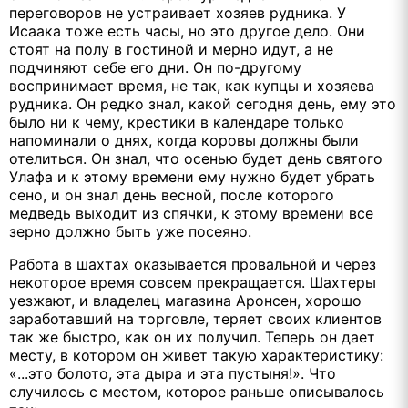
переговоров не устраивает хозяев рудника. У
Исаака тоже есть часы, но это другое дело. Они
стоят на полу в гостиной и мерно идут, а не
подчиняют себе его дни. Он по-другому
воспринимает время, не так, как купцы и хозяева
рудника. Он редко знал, какой сегодня день, ему это
было ни к чему, крестики в календаре только
напоминали о днях, когда коровы должны были
отелиться. Он знал, что осенью будет день святого
Улафа и к этому времени ему нужно будет убрать
сено, и он знал день весной, после которого
медведь выходит из спячки, к этому времени все
зерно должно быть уже посеяно.
Работа в шахтах оказывается провальной и через
некоторое время совсем прекращается. Шахтеры
уезжают, и владелец магазина Аронсен, хорошо
заработавший на торговле, теряет своих клиентов
так же быстро, как он их получил. Теперь он дает
месту, в котором он живет такую характеристику:
«...это болото, эта дыра и эта пустыня!». Что
случилось с местом, которое раньше описывалось