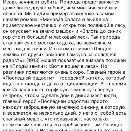
Исаак начинает рубить. Природа представляется
даже более дружелюбной, чем мистической или
опасной. Мы видим пример этому уже в самом
начале романа: «Миновав болота и выйдя на
приветливое местечко, с открытой полянкой в лесу,
он опускает на землю мешок» и «Вплоть до синих
гор стоит большой и ласковый лес». Так природа
становится не местом отдыха, но возможным
местом для жизни. И в этом отличие «Плодов
земли» от других романов Гамсуна. «Последняя
радость» (1913) может показаться вначале похожей
на «Плоды земли»: «Вот я вошел в леса». Но
различия появляются очень скоро. Главный герой в
«Последней радости» - городской житель, который
ищет в природе отдыха от цивилизации. В то время
как Исаак копает торфяную землянку в первую
очередь, чтобы сделать дом в дикой местности,
главный герой «Последней радости» просто
находит заброшенную земляную хижину, в которую
и вселяется на несколько дней. У него с собой есть
спальный мешок, что показывает, насколько
временным является его пребывание там. Он ищет
одиночества, а Исаак – общества, жену (а потом и