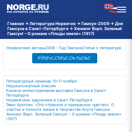
Главная
→
Литература Норвегии
→
Гамсун-2009
→
Дни
Гамсуна в Санкт-Петербурге
→
Хеннинг Вэрп. Зеленый
Гамсун! – О романе «Плоды земли» (1917)
Норвежские авторы
2009 - Год Гамсуна
Статьи о литературе
РЎРјРѕС‚СЂРµС‚СЊ РµС‰С‘
Литературный семинар 10-11 ноября
Нерукопожатный классик
Книжно-иллюстративная выставка Гамсуна в Санкт-
Петербурге
Норвежские художники в Санкт-Петербурге
Эвен Арнтсен. «Это странное и прекрасное чувство». О
счастье и полноте жизни в творчестве Кнута Гамсуна
Хеннинг Вэрп. Зеленый Гамсун! – О романе «Плоды земли»
(1917)