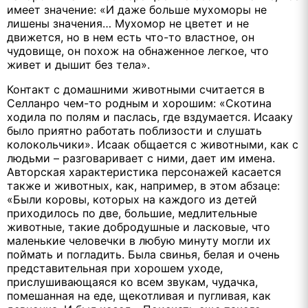
имеет значение: «И даже больше мухоморы не
лишены значения… Мухомор не цветет и не
движется, но в нем есть что-то властное, он
чудовище, он похож на обнаженное легкое, что
живет и дышит без тела».
Контакт с домашними животными считается в
Селланро чем-то родным и хорошим: «Скотина
ходила по полям и паслась, где вздумается. Исааку
было приятно работать поблизости и слушать
колокольчики». Исаак общается с животными, как с
людьми – разговаривает с ними, дает им имена.
Авторская характеристика персонажей касается
также и животных, как, например, в этом абзаце:
«Были коровы, которых на каждого из детей
приходилось по две, большие, медлительные
животные, такие добродушные и ласковые, что
маленькие человечки в любую минуту могли их
поймать и погладить. Была свинья, белая и очень
представительная при хорошем уходе,
прислушивающаяся ко всем звукам, чудачка,
помешанная на еде, щекотливая и пугливая, как