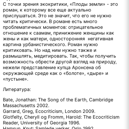
С точки зрения экокритики, «Плоды земли» - это
роман, к которому все еще актуально
прислушаться. Это не значит, что его не нужно
читать критически. В романе есть много
проблематичных моментов: отрицательное
отношение к саамам, принижение женщины как
жены и как матери, односторонняя негативная
картина урбанистического. Роман нужно
критиковать. Но над ним нужно также и
размышлять, медитировать. Так, чтобы получить
возможность обрести другой взгляд на природу,
нежели представление купца Аронсена об
окружающей среде как о «болоте», «дыре» и
«пустыне».
Литература:
Bate, Jonathan: The Song of the Earth, Cambridge
Massachusetts 2002.
Garrard, Greg, Ecocriticism, London 2009.
Glotfelty, Cheryll og Fromm, Harold: The Ecocriticism
Reader, University of Georgia 1996.
Hamsun, Knut: Samlede verker, Oslo 1992.