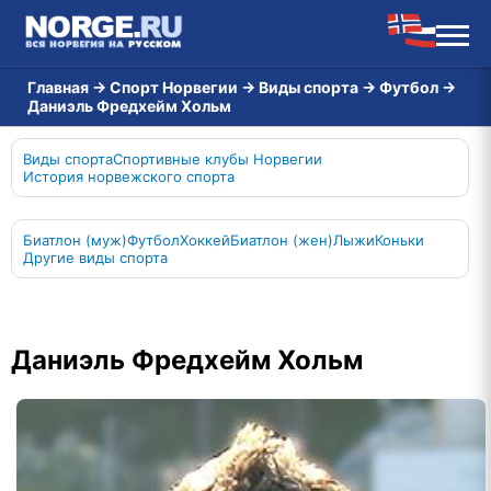
Главная
→
Спорт Норвегии
→
Виды спорта
→
Футбол
→
Даниэль Фредхейм Хольм
Виды спорта
Спортивные клубы Норвегии
История норвежского спорта
Биатлон (муж)
Футбол
Хоккей
Биатлон (жен)
Лыжи
Коньки
Другие виды спорта
Даниэль Фредхейм Хольм