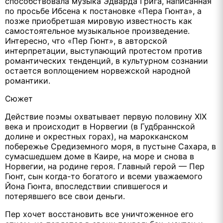
способствовала музыка Эдварда Грига, написанная
по просьбе Ибсена к постановке «Пера Гюнта», а
позже приобретшая мировую известность как
самостоятельное музыкальное произведение.
Интересно, что «Пер Гюнт», в авторской
интерпретации, выступающий протестом против
романтических тенденций, в культурном сознании
остается воплощением норвежской народной
романтики.
Сюжет
Действие поэмы охватывает первую половину XIX
века и происходит в Норвегии (в Гудбраннской
долине и окрестных горах), на марокканском
побережье Средиземного моря, в пустыне Сахара, в
сумасшедшем доме в Каире, на море и снова в
Норвегии, на родине героя. Главный герой — Пер
Гюнт, сын когда-то богатого и всеми уважаемого
Йона Гюнта, впоследствии спившегося и
потерявшего все свои деньги.
Пер хочет восстановить все уничтоженное его