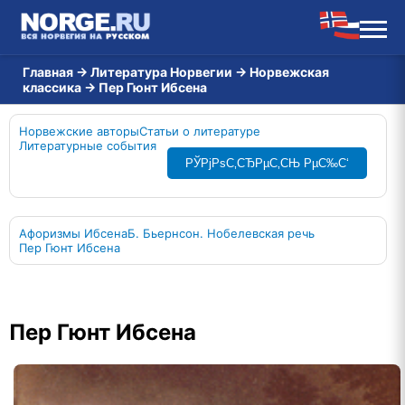
Главная
→
Литература Норвегии
→
Норвежская
классика
→
Пер Гюнт Ибсена
Норвежские авторы
Статьи о литературе
Литературные события
РЎРјРѕС‚СЂРµС‚СЊ РµС‰С‘
Афоризмы Ибсена
Б. Бьернсон. Нобелевская речь
Пер Гюнт Ибсена
Пер Гюнт Ибсена