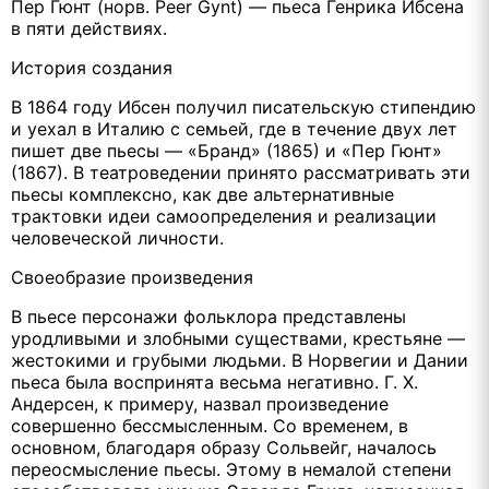
Пер Гюнт (норв. Peer Gynt) — пьеса Генрика Ибсена
в пяти действиях.
История создания
В 1864 году Ибсен получил писательскую стипендию
и уехал в Италию с семьей, где в течение двух лет
пишет две пьесы — «Бранд» (1865) и «Пер Гюнт»
(1867). В театроведении принято рассматривать эти
пьесы комплексно, как две альтернативные
трактовки идеи самоопределения и реализации
человеческой личности.
Своеобразие произведения
В пьесе персонажи фольклора представлены
уродливыми и злобными существами, крестьяне —
жестокими и грубыми людьми. В Норвегии и Дании
пьеса была воспринята весьма негативно. Г. Х.
Андерсен, к примеру, назвал произведение
совершенно бессмысленным. Со временем, в
основном, благодаря образу Сольвейг, началось
переосмысление пьесы. Этому в немалой степени