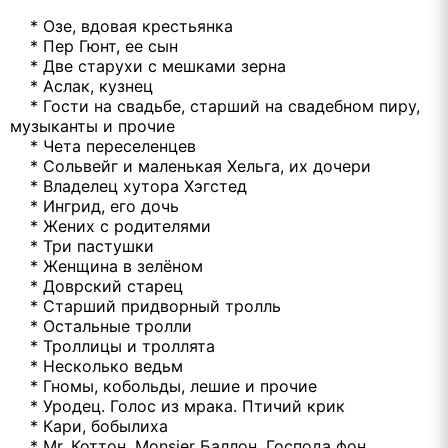
* Озе, вдовая крестьянка
* Пер Гюнт, ее сын
* Две старухи с мешками зерна
* Аслак, кузнец
* Гости на свадьбе, старший на свадебном пиру,
музыканты и прочие
* Чета переселенцев
* Сольвейг и маленькая Хельга, их дочери
* Владелец хутора Хэгстед
* Ингрид, его дочь
* Жених с родителями
* Три пастушки
* Женщина в зелёном
* Доврский старец
* Старший придворный тролль
* Остальные тролли
* Троллицы и троллята
* Несколько ведьм
* Гномы, кобольды, лешие и прочие
* Уродец. Голос из мрака. Птичий крик
* Кари, бобылиха
* Mr. Коттон, Monsier Баллон, Господа фон