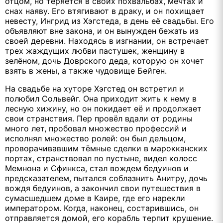
отцом, но теряется в своих похвальбах, мечтах и
снах наяву. Его втягивают в драку, и он похищает
невесту, Ингрид из Хэгстеда, в день её свадьбы. Его
объявляют вне закона, и он вынужден бежать из
своей деревни. Находясь в изгнании, он встречает
трех жаждущих любви пастушек, женщину в
зелёном, дочь Доврского деда, которую он хочет
взять в жены, а также чудовище Бейген.
На свадьбе на хуторе Хэгстед он встретил и
полюбил Сольвейг. Она приходит жить к нему в
лесную хижину, но он покидает её и продолжает
свои странствия. Пер провёл вдали от родины
много лет, пробовал множество профессий и
исполнял множество ролей: он был дельцом,
проворачивавшим тёмные сделки в марокканских
портах, странствовал по пустыне, видел колосс
Мемнона и Сфинкса, стал вождем бедуинов и
предсказателем, пытался соблазнить Анитру, дочь
вождя бедуинов, а закончил свои путешествия в
сумасшедшем доме в Каире, где его нарекли
императором. Когда, наконец, состарившись, он
отправляется домой, его корабль терпит крушение.