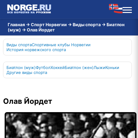
Главная
→
Спорт Норвегии
→
Виды спорта
→
Биатлон
(муж)
→
Олав Йордет
Виды спорта
Спортивные клубы Норвегии
История норвежского спорта
Биатлон (муж)
Футбол
Хоккей
Биатлон (жен)
Лыжи
Коньки
Другие виды спорта
Олав Йордет