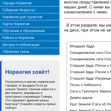
многие представления 
Города Норвегии
наших дней. С ними вы
Губерния Акерсхус
ознакомления с ними.
Норвегия для туристов
Карта Норвегии
В этом разделе, мы ра
на диск, при этом не з
Обучение и образование
Работа в Норвегии
Авторы и публикации
Младшая Эдда
Обратная связь
Скандинавские саги (Ска
Скандинавские саги (Ск
Старшая Эдда (Песни о 
Норвегия зовёт!
Старшая Эдда (Песни о 
Старшая Эдда (Прорица
Погрузитесь в магию норвежских
Песнь о Нибелунга
городов: от фьордов Осло до
сияния Тромсё. Свежие новости о
Сага о Гуннлауге Змеин
фестивалях, марафонах и
культурных сокровищах Севера.
Девять миров
Что скрывают древние улицы
Бергена? Откройте секреты прямо
Круг Земной [Сага об О
сейчас!
Круг Земной [Сага о Ха