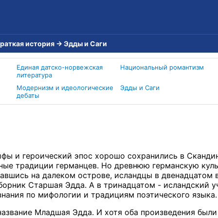
краткая история
→
Эдды и Саги
Единая датско-норвежская
Национальный романтизм
литература
Модернизм и идеологические
Эдды и Саги
дебаты
фы и героический эпос хорошо сохранились в Скандинав
ные традиции германцев. Но древнюю германскую куль
завшись на далеком острове, исландцы в двенадцатом в
борник Старшая Эдда. А в тринадцатом - исландский у
знания по мифологии и традициям поэтического языка.
название Младшая Эдда. И хотя оба произведения были