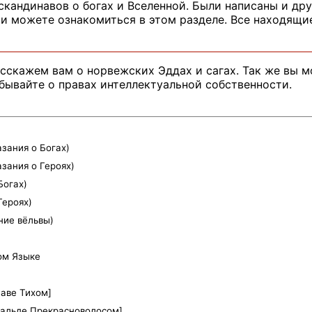
скандинавов о богах и Вселенной. Были написаны и дру
 и можете ознакомиться в этом разделе. Все находящ
сскажем вам о норвежских Эддах и сагах. Так же вы м
абывайте о правах интеллектуальной собственности.
зания о Богах)
азания о Героях)
Богах)
Героях)
ние вёльвы)
ом Языке
лаве Тихом]
ральде Прекрасноволосом]