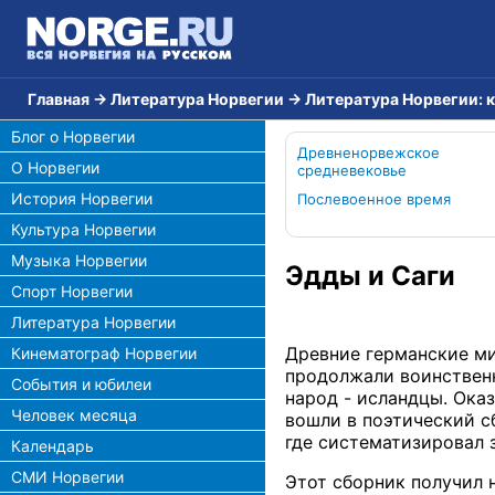
Главная
→
Литература Норвегии
→
Литература Норвегии: 
Блог о Норвегии
Древненорвежское
О Норвегии
средневековье
История Норвегии
Послевоенное время
Культура Норвегии
Музыка Норвегии
Эдды и Саги
Спорт Норвегии
Литература Норвегии
Древние германские ми
Кинематограф Норвегии
продолжали воинствен
События и юбилеи
народ - исландцы. Ока
Человек месяца
вошли в поэтический с
где систематизировал 
Календарь
СМИ Норвегии
Этот сборник получил 