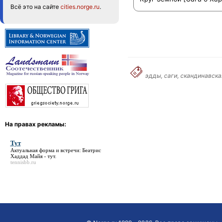
Всё это на сайте
cities.norge.ru
.
эдды, саги, скандинавска
На правах рекламы:
Тут
Актуальная форма и встречи: Беатрис
Хаддад Майя -
тут
.
tennisbb.ru