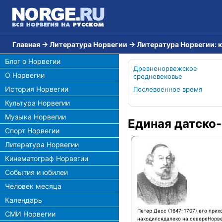
Главная
→
Литература Норвегии
→
Литература Норвегии: 
Блог о Норвегии
Древненорвежское
О Норвегии
средневековье
История Норвегии
Послевоенное время
Культура Норвегии
Музыка Норвегии
Единая датско
Спорт Норвегии
Литература Норвегии
Кинематограф Норвегии
События и юбилеи
Человек месяца
Календарь
Петер Дасс (1647-1707),его прих
СМИ Норвегии
находилсядалеко на севереНорве