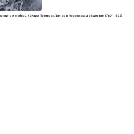
ахвино и любовь. (Эйлиф Петерсен,"Вечер в Норвежском обществе 1780", 1892)