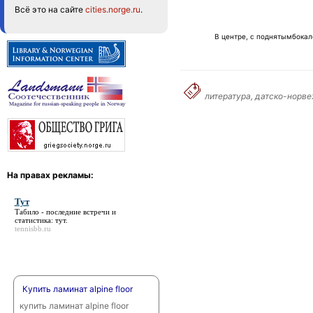
Всё это на сайте
cities.norge.ru
.
В центре, с поднятымбокал
литература, датско-норве
На правах рекламы:
Тут
Табило - последние встречи и
статистика:
тут
.
tennisbb.ru
Купить ламинат alpine floor
купить ламинат alpine floor