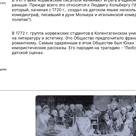
сал,
раньше. Прежде всего это относится к Людвигу Хольбергу (1
который, начиная с 1720 г., создал на датском языке нескол
комедиограф, писавший в духе Мольера и итальянской комед
политик").
В 1772 г. группа норвежских студентов в Копенгагенском у
на литературу и эстетику. Это Общество предпочитало фра
романтизму. Самым одаренным в этом Обществе был Юхан Х
юмористические рассказы. Его пародия на трагедию - "Любов
датской сценах.
циям