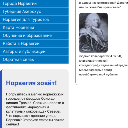
Города Норвегии
в одном изстихотворений Дасспи
что он живет"на краю света".
Губерния Акерсхус
Норвегия для туристов
Карта Норвегии
Обучение и образование
Работа в Норвегии
Авторы и публикации
Людвиг Хольберг(1684-1754),
Обратная связь
классицистический
комедиограф,следовавшийтради
Мольера;открыл театр
новойбуржуазной публике.
Норвегия зовёт!
Погрузитесь в магию норвежских
городов: от фьордов Осло до
сияния Тромсё. Свежие новости о
фестивалях, марафонах и
культурных сокровищах Севера.
Что скрывают древние улицы
Бергена? Откройте секреты прямо
сейчас!