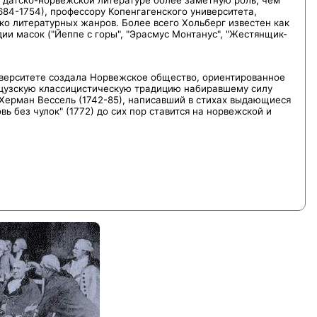
684-1754), профессору Копенгагенского университета,
ько литературных жанров. Более всего Хольберг известен как
ии масок ("Йеппе с горы", "Эрасмус Монтанус", "Жестянщик-
ниверситете создала Норвежское общество, ориентированное
нцузскую классицистическую традицию набиравшему силу
ерман Вессель (1742-85), написавший в стихах выдающиеся
ь без чулок" (1772) до сих пор ставится на норвежской и