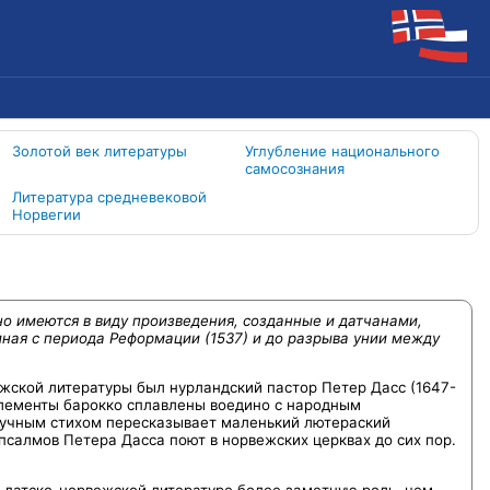
Золотой век литературы
Углубление национального
самосознания
Литература средневековой
Норвегии
о имеются в виду произведения, созданные и датчанами,
ная с периода Реформации (1537) и до разрыва унии между
ской литературы был нурландский пастор Петер Дасс (1647-
 элементы барокко сплавлены воедино с народным
звучным стихом пересказывает маленький лютераский
псалмов Петера Дасса поют в норвежских церквах до сих пор.
ой датско-норвежской литературе более заметную роль, чем