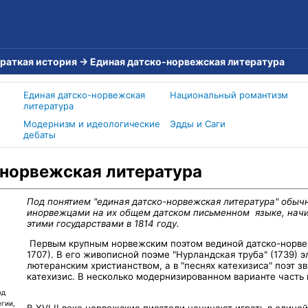
краткая история
→
Единая датско-норвежская литература
Единая датско-норвежская
Национальный романтизм
литература
Модернизм и идеологические
Эдды и Саги
дебаты
-норвежская литература
Под понятием "единая датско-норвежская литература" обычн
инорвежцами на их общем датском письменном языке, начи
этими государствами в 1814 году.
Первым крупным норвежским поэтом вединой датско-норвеж
1707). В его живописной поэме "Нурландская труба" (1739)
лютеранским христианством, а в "песнях катехизиса" поэт 
катехизис. В несколько модернизированном варианте часть 
од
гии,
В XVI II веке норвежские писатели начинают играть в един