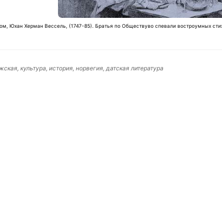
ом, Юхан Херман Вессель, (1747-85). Братья по Обществуво спевали востроумных стих
жская, культура, история, норвегия, датская литература