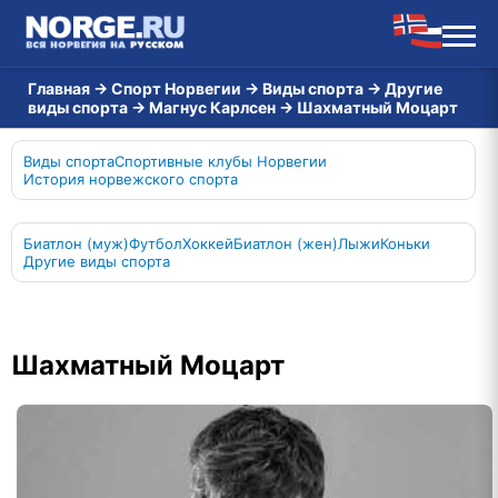
Главная
→
Спорт Норвегии
→
Виды спорта
→
Другие
виды спорта
→
Магнус Карлсен
→
Шахматный Моцарт
Виды спорта
Спортивные клубы Норвегии
История норвежского спорта
Биатлон (муж)
Футбол
Хоккей
Биатлон (жен)
Лыжи
Коньки
Другие виды спорта
Шахматный Моцарт