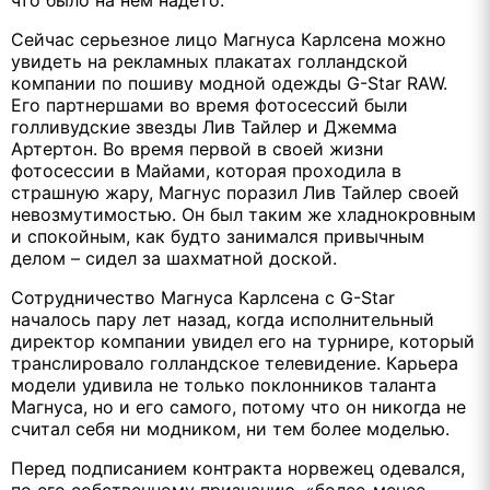
что было на нем надето.
Сейчас серьезное лицо Магнуса Карлсена можно
увидеть на рекламных плакатах голландской
компании по пошиву модной одежды G-Star RAW.
Его партнершами во время фотосессий были
голливудские звезды Лив Тайлер и Джемма
Артертон. Во время первой в своей жизни
фотосессии в Майами, которая проходила в
страшную жару, Магнус поразил Лив Тайлер своей
невозмутимостью. Он был таким же хладнокровным
и спокойным, как будто занимался привычным
делом – сидел за шахматной доской.
Сотрудничество Магнуса Карлсена с G-Star
началось пару лет назад, когда исполнительный
директор компании увидел его на турнире, который
транслировало голландское телевидение. Карьера
модели удивила не только поклонников таланта
Магнуса, но и его самого, потому что он никогда не
считал себя ни модником, ни тем более моделью.
Перед подписанием контракта норвежец одевался,