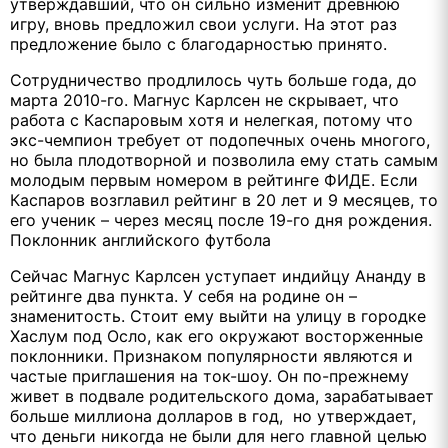
утверждавший, что он сильно изменит древнюю
игру, вновь предложил свои услуги. На этот раз
предложение было с благодарностью принято.
Сотрудничество продлилось чуть больше года, до
марта 2010-го. Магнус Карлсен не скрывает, что
работа с Каспаровым хотя и нелегкая, потому что
экс-чемпион требует от подопечных очень многого,
но была плодотворной и позволила ему стать самым
молодым первым номером в рейтинге ФИДЕ. Если
Каспаров возглавил рейтинг в 20 лет и 9 месяцев, то
его ученик – через месяц после 19-го дня рождения.
Поклонник английского футбола
Сейчас Магнус Карлсен уступает индийцу Ананду в
рейтинге два пункта. У себя на родине он –
знаменитость. Стоит ему выйти на улицу в городке
Хаслум под Осло, как его окружают восторженные
поклонники. Признаком популярности являются и
частые приглашения на ток-шоу. Он по-прежнему
живет в подвале родительского дома, зарабатывает
больше миллиона долларов в год, но утверждает,
что деньги никогда не были для него главной целью