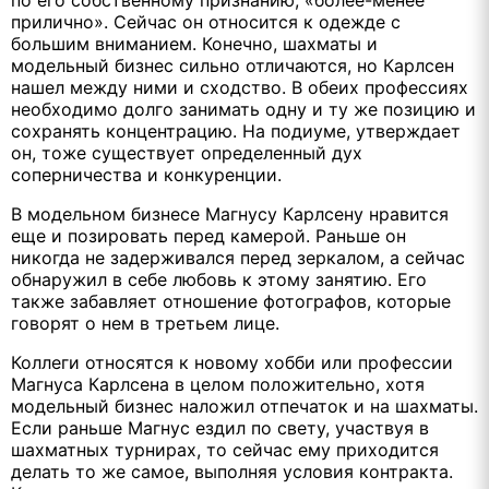
по его собственному признанию, «более-менее
прилично». Сейчас он относится к одежде с
большим вниманием. Конечно, шахматы и
модельный бизнес сильно отличаются, но Карлсен
нашел между ними и сходство. В обеих профессиях
необходимо долго занимать одну и ту же позицию и
сохранять концентрацию. На подиуме, утверждает
он, тоже существует определенный дух
соперничества и конкуренции.
В модельном бизнесе Магнусу Карлсену нравится
еще и позировать перед камерой. Раньше он
никогда не задерживался перед зеркалом, а сейчас
обнаружил в себе любовь к этому занятию. Его
также забавляет отношение фотографов, которые
говорят о нем в третьем лице.
Коллеги относятся к новому хобби или профессии
Магнуса Карлсена в целом положительно, хотя
модельный бизнес наложил отпечаток и на шахматы.
Если раньше Магнус ездил по свету, участвуя в
шахматных турнирах, то сейчас ему приходится
делать то же самое, выполняя условия контракта.