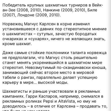
Победитель крупных шахматных турниров в Вейк-
ан-Зее (2008, 2010), Нанкине (2009, 2010), Биле
(2007), Лондоне (2009, 2010).
Норвежец Магнус Карлсен в корне изменил
установившееся с давних пор стереотипное мнение
о шахматистах – сутулых, зачастую бородатых
очкариках и «сухарях», ничего не желающих знать,
кроме шахмат.
Даже самые стойкие поклонники таланта норвежца
не предполагали, что Магнус столь решительно
станет менять укоренившийся в шахматном мире
стереотип. Невозмутимый по-скандинавски юноша,
занимающий сейчас второе место в мировой
табели о рангах, параллельно делает успешную
карьеру в мире… высокой моды.
Шахматисты и раньше участвовали в рекламных
кампаниях. Гарри Каспаров, например, снимался в
рекламных роликах Pepsi и AltaVista, но ему не
доводилось – в отличие от Карлсена – продавать то,