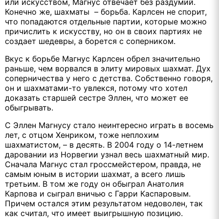
или искусством, Магнус отвечает без раздумий.
Конечно же, шахматы – борьба. Карлсен не спорит,
что попадаются отдельные партии, которые можно
причислить к искусству, но он в своих партиях не
создает шедевры, а борется с соперником.
Вкус к борьбе Магнус Карлсен обрел значительно
раньше, чем ворвался в элиту мировых шахмат. Дух
соперничества у него с детства. Собственно говоря,
он и шахматами-то увлекся, потому что хотел
доказать старшей сестре Эллен, что может ее
обыгрывать.
С Эллен Магнусу стало неинтересно играть в восемь
лет, с отцом Хенриком, тоже неплохим
шахматистом, – в десять. В 2004 году о 14-летнем
даровании из Норвегии узнал весь шахматный мир.
Сначала Магнус стал гроссмейс­тером, правда, не
самым юным в истории шахмат, а всего лишь
третьим. В том же году он обыграл Анатолия
Карпова и сыг­рал вничью с Гарри Каспаровым.
Причем остался этим результатом недоволен, так
как считал, что имеет вы­игрышную позицию.